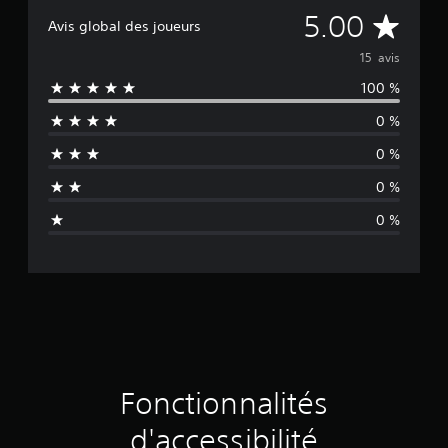
M
5.00
Avis global des joueurs
o
15 avis
100 %
y
0 %
e
0 %
n
0 %
n
0 %
e
d
e
s
a
Fonctionnalités
v
d'accessibilité