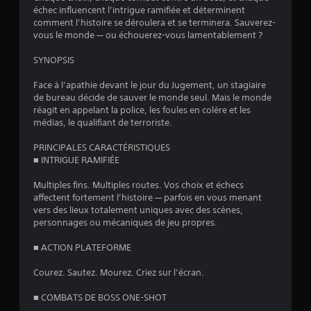
s
échec influencent l’intrigue ramifiée et déterminent
comment l’histoire se déroulera et se terminera. Sauverez-
s
vous le monde — ou échouerez-vous lamentablement ?
u
SYNOPSIS
r
Face à l’apathie devant le jour du Jugement, un stagiaire
de bureau décide de sauver le monde seul. Mais le monde
5
réagit en appelant la police, les foules en colère et les
médias, le qualifiant de terroriste.
(
PRINCIPALES CARACTÉRISTIQUES
1
■ INTRIGUE RAMIFIÉE
Multiples fins. Multiples routes. Vos choix et échecs
5
affectent fortement l’histoire — parfois en vous menant
vers des lieux totalement uniques avec des scènes,
personnages ou mécaniques de jeu propres.
a
■ ACTION PLATEFORME
v
Courez. Sautez. Mourez. Criez sur l’écran.
i
■ COMBATS DE BOSS ONE-SHOT