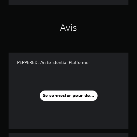
l
a
t
f
Avis
o
r
m
e
r
PEPPERED: An Existential Platformer
Se connecter pour donner un avis