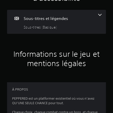
i
s
Sous-titres et légendes
Sous-titres (Basique)
:
5
Informations sur le jeu et
é
mentions légales
t
o
i
À PROPOS
l
PEPPERED est un platformer existentiel où vous n’avez
QU’UNE SEULE CHANCE pour tout.
e
Chaque choix, chaque combat contre un boss, et chaque