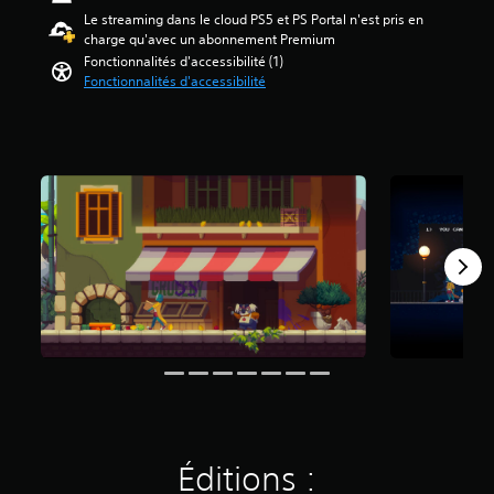
é
n
Le streaming dans le cloud PS5 et PS Portal n'est pris en
t
t
charge qu'avec un abonnement Premium
o
r
Fonctionnalités d'accessibilité (1)
i
i
Fonctionnalités d'accessibilité
l
g
e
u
s
e
s
e
u
t
r
l
5
e
(
s
1
p
5
e
r
a
s
v
o
i
n
s
n
)
a
g
e
s
Éditions :
p
r