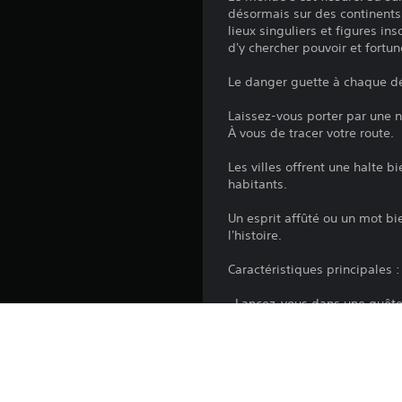
désormais sur des continent
lieux singuliers et figures i
d'y chercher pouvoir et fortun
Le danger guette à chaque dét
Laissez-vous porter par une na
À vous de tracer votre route.
Les villes offrent une halte 
habitants.
Un esprit affûté ou un mot bi
l'histoire.
Caractéristiques principales :
· Lancez-vous dans une quête
· Façonnez votre personnage 
charmer des PNJ, crocheter, ut
· Plongez dans un monde riche
· Recourez à la forge et à l
magistrale.