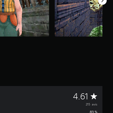
M
4.61
o
215 avis
83 %