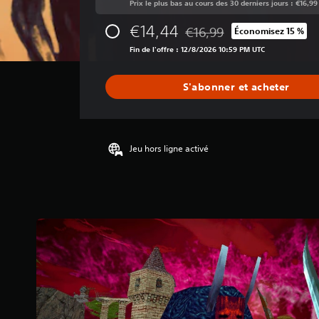
Prix le plus bas au cours des 30 derniers jours : €16,99
d
e
€14,44
€16,99
Économisez 15 %
s
Remise par rapport au prix d
a
Fin de l'offre : 12/8/2026 10:59 PM UTC
v
i
S'abonner et acheter
s
:
4
.
Jeu hors ligne activé
6
1
é
t
o
i
l
e
s
s
u