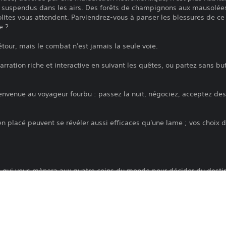
s suspendus dans les airs. Des forêts de champignons aux mausolée
nsolites vous attendent. Parviendrez-vous à panser les blessures de c
e ?
our, mais le combat n'est jamais la seule voie.
rration riche et interactive en suivant les quêtes, ou partez sans bu
bienvenue au voyageur fourbu : passez la nuit, négociez, acceptez de
en placé peuvent se révéler aussi efficaces qu'une lame ; vos choix 
 qui vous mènera aux quatre coins du monde pour décider du destin
pour affronter les défis comme vous l'entendez. Le combat n'est qu'
iliser des arts occultes... et plus encore.
 en rencontres, en monstres, en défis et en trésors uniques.
'alchimie pour améliorer votre équipement : transformez une lame ro