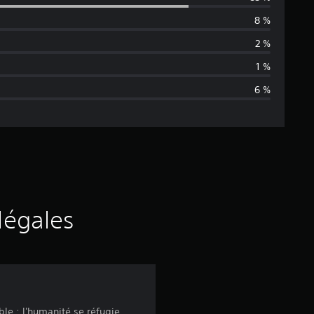
y
8 %
e
2 %
n
1 %
6 %
n
e
d
e
s
légales
a
v
i
le ; l'humanité se réfugie