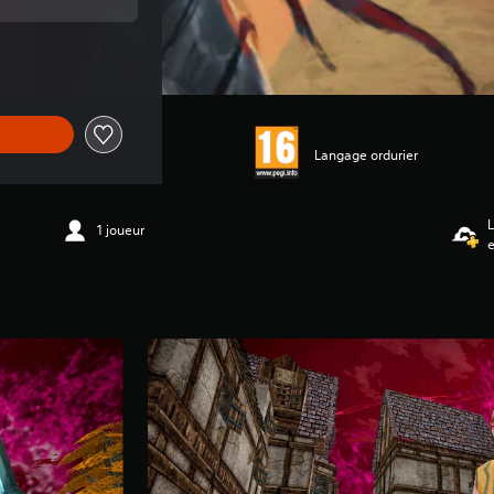
'origine de €16,99
Langage ordurier
L
1 joueur