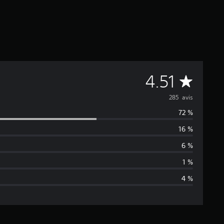
M
4.51
o
285 avis
72 %
y
16 %
e
6 %
n
1 %
4 %
n
e