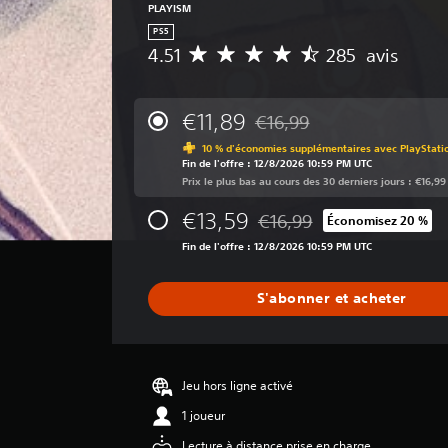
é
PLAYISM
f
PS5
i
4.51
285 avis
M
n
o
i
y
,
e
€11,89
€16,99
o
Remise par rapport au prix d
n
u
10 % d'économies supplémentaires avec PlayStati
n
u
Fin de l'offre : 12/8/2026 10:59 PM UTC
e
t
Prix le plus bas au cours des 30 derniers jours : €16,99
d
i
e
€13,59
l
€16,99
Économisez 20 %
s
Remise par rapport au prix d
i
a
Fin de l'offre : 12/8/2026 10:59 PM UTC
s
v
e
i
r
S'abonner et acheter
s
l
e
:
s
4
s
.
Jeu hors ligne activé
u
5
g
1 joueur
1
g
Lecture à distance prise en charge
e