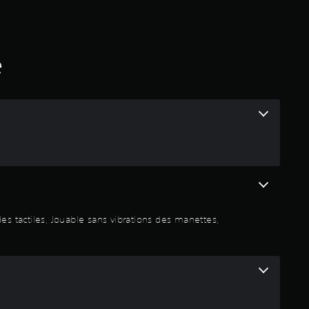
d
e
s
é
a
v
i
s
tactiles, Jouable sans vibrations des manettes,
:
4
.