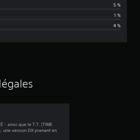
e
5 %
n
1 %
4 %
n
e
d
e
s
légales
a
v
i
 - ainsi que le T.T. (TIME
re, une version DX prenant en
s