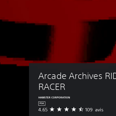
Arcade Archives RI
RACER
HAMSTER CORPORATION
PS4
4.65
109 avis
M
o