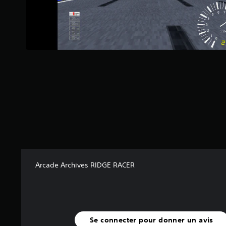
l
e
s
s
u
r
5
(
1
0
9
a
v
i
s
)
Arcade Archives RIDGE RACER
Se connecter pour donner un avis