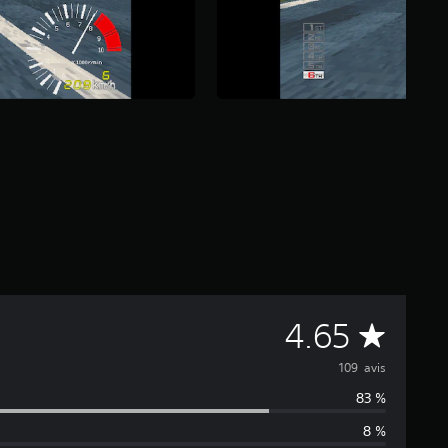
M
4.65
o
109 avis
83 %
y
8 %