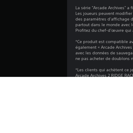
La série "Arcade Archives" a
Les joueurs peuvent modifier 
des paramètres d'affichage d
partout dans le monde avec l
Profitez du chef-d'œuvre qui 
*Ce produit est compatible av
également « Arcade Archives 
avec les données de sauvegar
ne pas acheter de doublons ni
*Les clients qui achètent ce j
Arcade Archives 2 RIDGE RACER
* Le menu et le manuel des op
Plateforme:
Sortie: