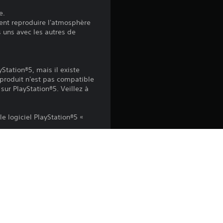
e.
ment reproduire l'atmosphère
:
 uns avec les autres de
4
Station®5, mais il existe
.
produit n'est pas compatible
ur PlayStation®5. Veillez à
6
5
le logiciel PlayStation®5 «
lien et espagnol.
é
t
peut-être nécessaire de mettre à 
o
us récente du logiciel système. Bien 
e peut que certaines de ses 
i
ue sur une PS4. Consultez 