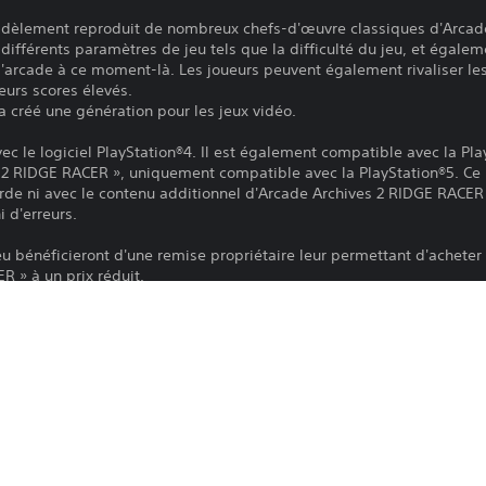
 fidèlement reproduit de nombreux chefs-d'œuvre classiques d'Arcad
différents paramètres de jeu tels que la difficulté du jeu, et égale
'arcade à ce moment-là. Les joueurs peuvent également rivaliser les
eurs scores élevés.
a créé une génération pour les jeux vidéo.
ec le logiciel PlayStation®4. Il est également compatible avec la Play
2 RIDGE RACER », uniquement compatible avec la PlayStation®5. Ce 
de ni avec le contenu additionnel d'Arcade Archives 2 RIDGE RACER s
 d'erreurs.
eu bénéficieront d'une remise propriétaire leur permettant d'acheter 
 » à un prix réduit.
tions sont disponibles en japonais, anglais, français, allemand, ita
Pour jouer à ce jeu sur une PS5, il est 
PS4
jour votre système avec la version la pl
que ce jeu soit jouable sur une PS5, il s
4/6/2025
fonctionnalités ne soient disponibles q