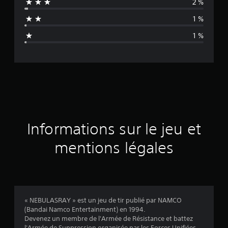
2 %
n
1 %
n
1 %
e
d
e
s
a
Informations sur le jeu et
v
mentions légales
i
s
« NEBULASRAY » est un jeu de tir publié par NAMCO
(Bandai Namco Entertainment) en 1994.
:
Devenez un membre de l'Armée de Résistance et battez
l'Armée de Suppression organisée par les Forces Unifiées,