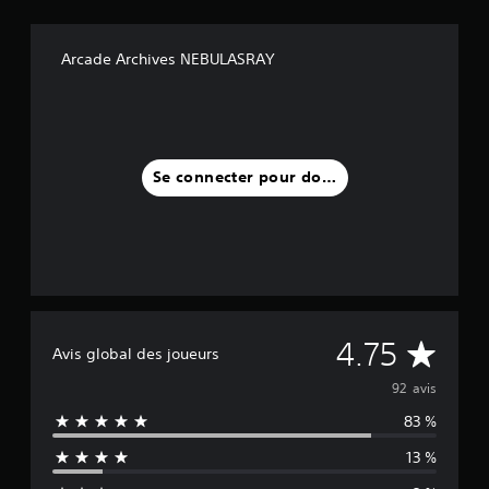
Arcade Archives NEBULASRAY
Se connecter pour donner un avis
M
4.75
Avis global des joueurs
o
92 avis
83 %
y
13 %
e