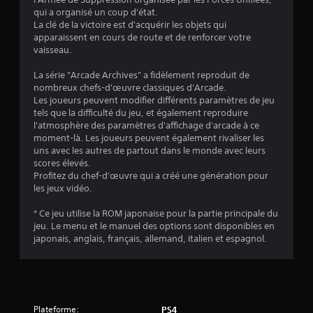
4
qui a organisé un coup d'état.
La clé de la victoire est d'acquérir les objets qui
.
apparaissent en cours de route et de renforcer votre
vaisseau.
7
La série "Arcade Archives" a fidèlement reproduit de
5
nombreux chefs-d'œuvre classiques d'Arcade.
Les joueurs peuvent modifier différents paramètres de jeu
tels que la difficulté du jeu, et également reproduire
l'atmosphère des paramètres d'affichage d'arcade à ce
é
moment-là. Les joueurs peuvent également rivaliser les
uns avec les autres de partout dans le monde avec leurs
t
scores élevés.
Profitez du chef-d'œuvre qui a créé une génération pour
o
les jeux vidéo.
* Ce jeu utilise la ROM japonaise pour la partie principale du
i
jeu. Le menu et le manuel des options sont disponibles en
japonais, anglais, français, allemand, italien et espagnol.
l
e
s
Plateforme:
PS4