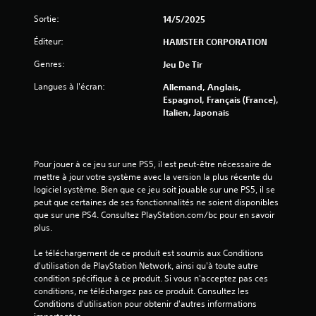
s
Sortie:
14/5/2025
u
Éditeur:
HAMSTER CORPORATION
r
Genres:
Jeu De Tir
5
Langues à l'écran:
Allemand, Anglais,
Espagnol, Français (France),
(
Italien, Japonais
9
2
Pour jouer à ce jeu sur une PS5, il est peut-être nécessaire de 
mettre à jour votre système avec la version la plus récente du 
logiciel système. Bien que ce jeu soit jouable sur une PS5, il se 
peut que certaines de ses fonctionnalités ne soient disponibles 
a
que sur une PS4. Consultez PlayStation.com/bc pour en savoir 
plus.
v
Le téléchargement de ce produit est soumis aux Conditions 
i
d'utilisation de PlayStation Network, ainsi qu'à toute autre 
condition spécifique à ce produit. Si vous n'acceptez pas ces 
conditions, ne téléchargez pas ce produit. Consultez les 
s
Conditions d'utilisation pour obtenir d'autres informations 