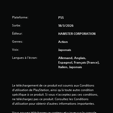
s
s
Plateforme:
PS5
u
Sortie:
18/3/2026
r
Éditeur:
HAMSTER CORPORATION
5
Genres:
Action
(
Voix:
Japonais
Langues à l'écran:
1
Allemand, Anglais,
Espagnol, Français (France),
Italien, Japonais
1
Le téléchargement de ce produit est soumis aux Conditions 
a
d'utilisation de PlayStation, ainsi qu'à toute autre condition 
spécifique à ce produit. Si vous n'acceptez pas ces conditions, 
v
ne téléchargez pas ce produit. Consultez les Conditions 
d'utilisation pour obtenir d'autres informations importantes.
i
Vous pouvez télécharger ce contenu et y jouer sur la console 