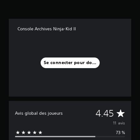
Console Archives Ninja-Kid II
Se connecter pour donner un avis
M
4.45
Avis global des joueurs
o
11 avis
73 %
y