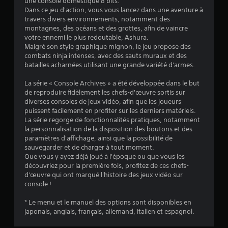
une console domestique 8 bits.
:
Dans ce jeu d'action, vous vous lancez dans une aventure à
travers divers environnements, notamment des
4
montagnes, des océans et des grottes, afin de vaincre
votre ennemi le plus redoutable, Ashura.
.
Malgré son style graphique mignon, le jeu propose des
combats ninja intenses, avec des sauts muraux et des
4
batailles acharnées utilisant une grande variété d'armes.
5
La série « Console Archives » a été développée dans le but
de reproduire fidèlement les chefs-d'œuvre sortis sur
diverses consoles de jeux vidéo, afin que les joueurs
puissent facilement en profiter sur les derniers matériels.
é
La série regorge de fonctionnalités pratiques, notamment
la personnalisation de la disposition des boutons et des
t
paramètres d'affichage, ainsi que la possibilité de
sauvegarder et de charger à tout moment.
o
Que vous y ayez déjà joué à l'époque ou que vous les
découvriez pour la première fois, profitez de ces chefs-
d'œuvre qui ont marqué l'histoire des jeux vidéo sur
i
console !
l
* Le menu et le manuel des options sont disponibles en
japonais, anglais, français, allemand, italien et espagnol.
e