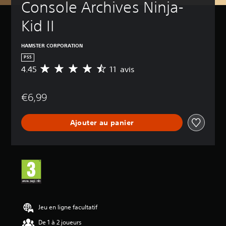
Console Archives Ninja-
Kid II
HAMSTER CORPORATION
PS5
4.45
11 avis
M
o
y
€6,99
e
n
n
Ajouter au panier
e
d
e
s
a
v
i
s
:
Jeu en ligne facultatif
4
De 1 à 2 joueurs
.