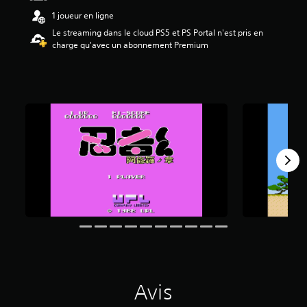
4
1 joueur en ligne
5
Le streaming dans le cloud PS5 et PS Portal n'est pris en
charge qu'avec un abonnement Premium
é
t
o
i
l
e
s
s
u
r
5
(
1
1
a
v
i
s
)
Avis