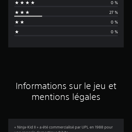
0 %
e
27 %
n
0 %
n
0 %
e
d
e
s
a
Informations sur le jeu et
v
mentions légales
i
s
« Ninja-Kid II » a été commercialisé par UPL en 1988 pour