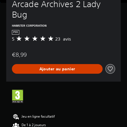
Arcade Archives 2 Lady 
Bug
HAMSTER CORPORATION
PS5
5
23 avis
M
o
y
€8,99
e
n
n
Ajouter au panier
e
d
e
s
a
v
i
s
:
Jeu en ligne facultatif
5
De 1 à 2 joueurs