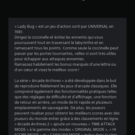
i
s
« Lady Bug » est un jeu d'action sorti par UNIVERSAL en
1981.
:
Dirigez la coccinelle et évitez les ennemis qui vous
poursuivent tout en traversant le labyrinthe et en
5
ramassant tous les points. Comme seule la coccinelle peut
passer par les portes tournantes, celles-ci sont très utiles
pour échapper aux attaques ennemies.
Ramassez habilement les bonus marqués d'une lettre ou
é
d'un cœur et visez le meilleur score !
t
La série « Arcade Archives » a été développée dans le but
de reproduire fidèlement les jeux d'arcade classiques. Elle
o
comprend également des fonctionnalités pratiques telles
que des réglages de difficulté et d'affichage, une fonction
i
de retour en arrière, un mode de tir rapide et plusieurs
emplacements de sauvegarde. De plus, les joueurs
l
peuvent rivaliser pour obtenir les meilleurs scores avec des
joueurs du monde entier grâce à des classements en ligne.
e
« Arcade Archives 2 » ajoute un nouveau « TIME ATTACK
MODE » à la gamme des modes « ORIGINAL MODE », « HI
SCORE MODE » et « CARAVAN MODE » inclus dans la série