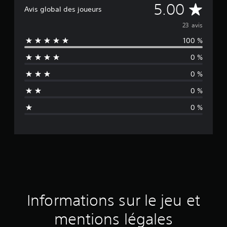
M
5.00
Avis global des joueurs
o
23 avis
100 %
y
0 %
e
0 %
n
0 %
n
0 %
e
d
e
s
a
Informations sur le jeu et
v
mentions légales