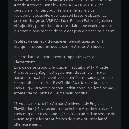
s
Arcade Archives. Dans le « TIME ATTACK MODE », les
joueurs s'affrontent pour terminer le jeu le plus
s
rapidement possible, quel que soit le score obtenu. La
prise en charge du VRR (Variable Refresh Rate) a également
u
été ajoutée, permettant de reproduire une expérience de
jeu encore plus proche de celle des jeux d'arcade originaux.
r
Profitez de ces jeux d'arcade emblématiques qui ont
5
marqué une époque avec la série « Arcade Archives » !
(
*Ce produit est uniquement compatible avec la
PlayStation®5.
2
En plus de ce produit, le logiciel PlayStation®4 « Arcade
Archives Lady Bug » est également disponible. Il n'y a
3
aucune compatibilité entre les données de sauvegarde de
ce produit et le logiciel PlayStation®4 « Arcade Archives
Lady Bug », ni avec le contenu additionnel. Veillez à ne pas
acheter de doublons ou le mauvais produit.
a
*Si vous avez acheté « Arcade Archives Lady Bug » sur
v
PlayStation🄬4, vous pourrez acheter « Arcade Archives 2
Lady Bug » sur PlayStation🄬5 dans le cadre d'un service de
i
« Remise pour les propriétaires de jeux » qui sera lancé
ultérieurement.