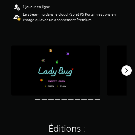
é
1 joueur en ligne
t
Le streaming dans le cloud PS5 et PS Portal n'est pris en
o
charge qu'avec un abonnement Premium
i
l
e
s
s
u
r
5
(
2
3
a
v
i
s
)
Éditions :