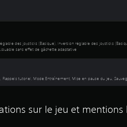
réglable des joysticks (Basique), Inversion réglable des joysticks (B
Jouable sans effet de gâchette adaptative
s, Rappels tutoriel, Mode Entraînement, Mise en pause du jeu, Sauv
ations sur le jeu et mentions 