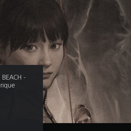
 BEACH - 
rique