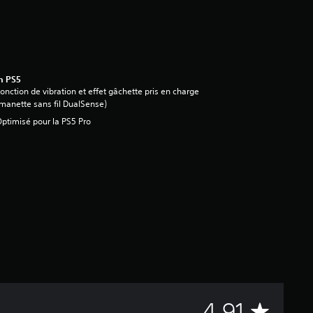
n PS5
onction de vibration et effet gâchette pris en charge
manette sans fil DualSense)
ptimisé pour la PS5 Pro
M
4.91