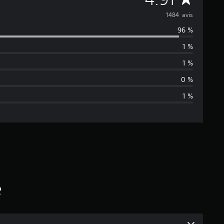
o
1484 avis
96 %
y
1 %
e
1 %
n
0 %
1 %
n
e
d
e
s
é
a