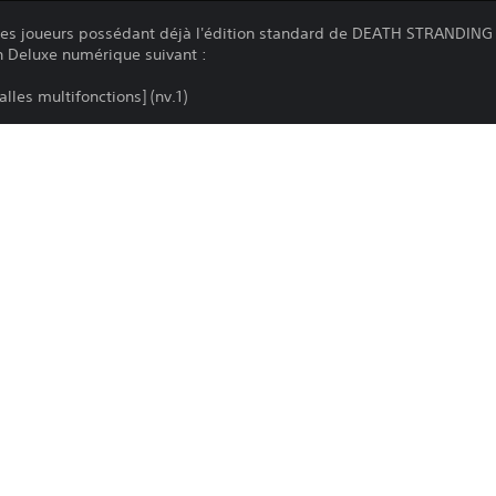
, les joueurs possédant déjà l'édition standard de DEATH STRANDIN
on Deluxe numérique suivant :
alles multifonctions] (nv.1)
.1)(nv.2)(nv.3)
(nv.2)(nv.3)
1)(nv.2)(nv.3)
Le téléchargement de ce produit est sou
PS5
PlayStation Network, ainsi qu'à toute au
produit. Si vous n'acceptez pas ces cond
25/6/2025
produit. Consultez les Conditions d'utili
Sony Interactive Entertainment
informations importantes.
Action
Vous pouvez télécharger ce contenu et y
principale associée à votre compte (via
et jeu hors ligne ») et sur toutes les au