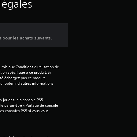
s
légales
a
v
 pour les achats suivants.
i
s
mis aux Conditions d'utilisation de 
tion spécifique à ce produit. Si 
:
téléchargez pas ce produit. 
our obtenir d'autres informations 
5
 jouer sur la console PS5 
 le paramètre « Partage de console 
tres consoles PS5 si vous vous 
é
t