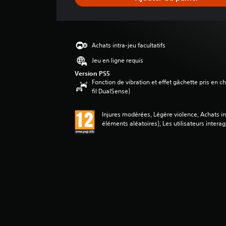
e
d
e
s
a
Achats intra-jeu facultatifs
v
i
Jeu en ligne requis
s
Version PS5
Fonction de vibration et effet gâchette pris en 
:
fil DualSense)
5
Injures modérées, Légère violence, Achats int
é
éléments aléatoires), Les utilisateurs intera
t
o
i
l
e
s
s
u
r
5
(