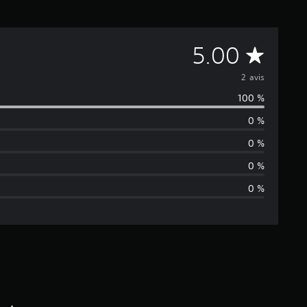
M
5.00
o
2 avis
100 %
y
0 %
e
0 %
n
0 %
0 %
n
e
d
e