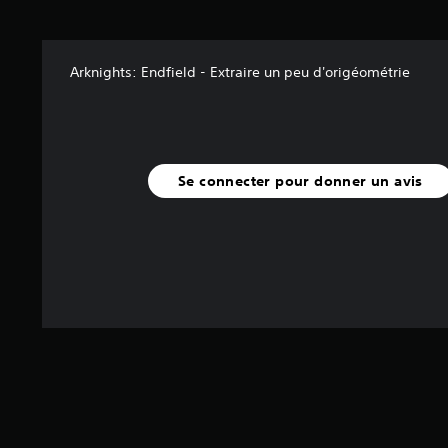
2
a
v
Arknights: Endfield - Extraire un peu d'origéométrie
i
s
)
Se connecter pour donner un avis