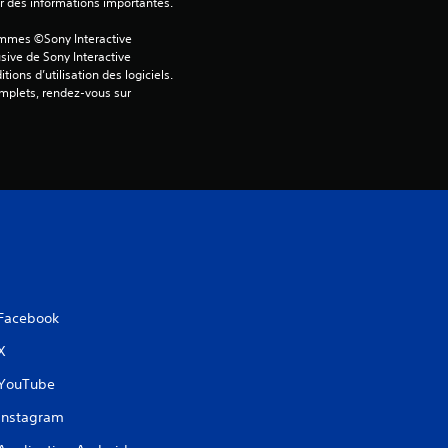
ver des informations importantes.
o
ammes ©Sony Interactive 
i
sive de Sony Interactive 
ons d’utilisation des logiciels. 
omplets, rendez-vous sur 
l
e
s
s
u
r
Facebook
5
X
YouTube
(
Instagram
2