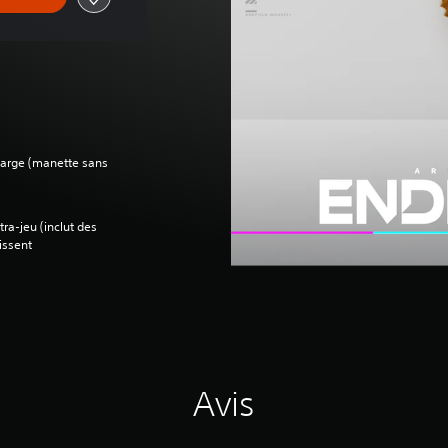
charge (manette sans
ra-jeu (inclut des
gissent
Avis