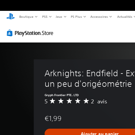
Boutique
PS5
Jeux
PS Plus
Accessoires
Actualités
Arknights: Endfield - Ext
un peu d'origéométrie
Gryph Frontier PTE. LTD
5
2 avis
M
o
y
€1,99
e
n
n
Ajouter au panier