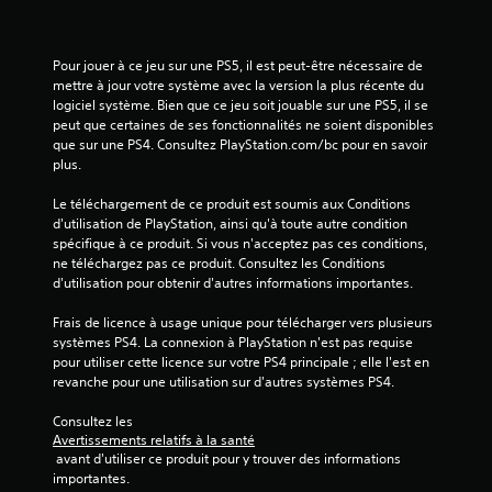
s
Pour jouer à ce jeu sur une PS5, il est peut-être nécessaire de 
u
mettre à jour votre système avec la version la plus récente du 
logiciel système. Bien que ce jeu soit jouable sur une PS5, il se 
r
peut que certaines de ses fonctionnalités ne soient disponibles 
que sur une PS4. Consultez PlayStation.com/bc pour en savoir 
5
plus.
(
Le téléchargement de ce produit est soumis aux Conditions 
d'utilisation de PlayStation, ainsi qu'à toute autre condition 
2
spécifique à ce produit. Si vous n'acceptez pas ces conditions, 
ne téléchargez pas ce produit. Consultez les Conditions 
d'utilisation pour obtenir d'autres informations importantes.
a
Frais de licence à usage unique pour télécharger vers plusieurs 
systèmes PS4. La connexion à PlayStation n'est pas requise 
v
pour utiliser cette licence sur votre PS4 principale ; elle l'est en 
revanche pour une utilisation sur d'autres systèmes PS4.
i
Consultez les 
s
Avertissements relatifs à la santé
 avant d'utiliser ce produit pour y trouver des informations 
)
importantes.