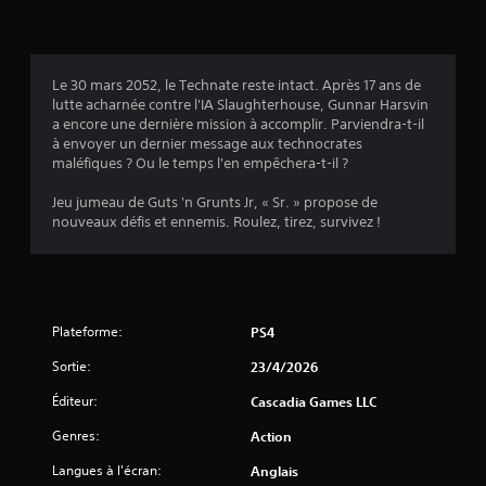
i
s
Le 30 mars 2052, le Technate reste intact. Après 17 ans de
lutte acharnée contre l'IA Slaughterhouse, Gunnar Harsvin
:
a encore une dernière mission à accomplir. Parviendra-t-il
à envoyer un dernier message aux technocrates
5
maléfiques ? Ou le temps l'en empêchera-t-il ?
Jeu jumeau de Guts 'n Grunts Jr, « Sr. » propose de
nouveaux défis et ennemis. Roulez, tirez, survivez !
é
t
o
Plateforme:
PS4
i
Sortie:
23/4/2026
l
Éditeur:
Cascadia Games LLC
Genres:
e
Action
Langues à l'écran:
Anglais
s