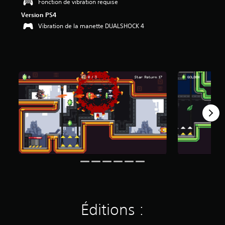
Fonction de vibration requise
o
Version PS4
i
l
Vibration de la manette DUALSHOCK 4
e
s
s
u
r
5
(
2
a
v
i
s
)
Éditions :