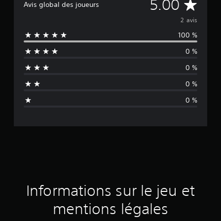
M
5.00
Avis global des joueurs
o
2 avis
100 %
y
0 %
e
0 %
n
0 %
n
0 %
e
d
e
s
a
Informations sur le jeu et
v
mentions légales