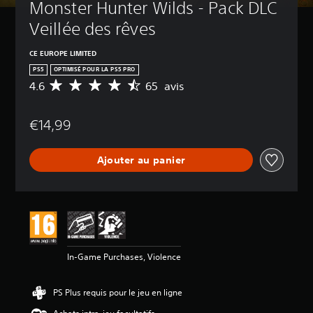
Monster Hunter Wilds - Pack DLC 
Veillée des rêves
CE EUROPE LIMITED
PS5
OPTIMISÉ POUR LA PS5 PRO
4.6
65 avis
M
o
y
€14,99
e
n
n
Ajouter au panier
e
d
e
s
a
v
i
s
In-Game Purchases, Violence
:
4
PS Plus requis pour le jeu en ligne
.
6