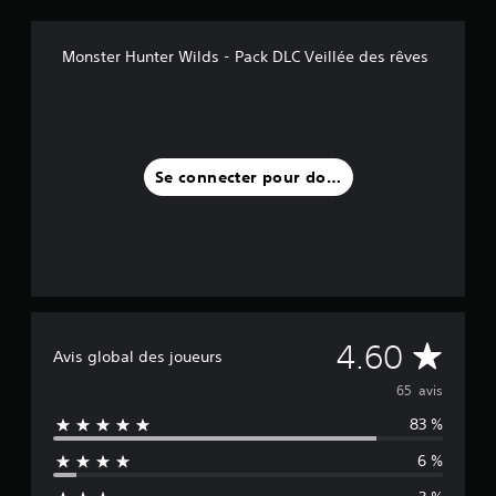
Monster Hunter Wilds - Pack DLC Veillée des rêves
Se connecter pour donner un avis
M
4.60
Avis global des joueurs
o
65 avis
83 %
y
6 %
e