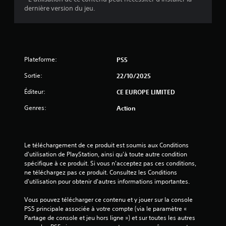
u
dernière version du jeu.
r
5
(
Plateforme:
PS5
Sortie:
22/10/2025
6
Éditeur:
CE EUROPE LIMITED
5
Genres:
Action
a
Le téléchargement de ce produit est soumis aux Conditions 
v
d'utilisation de PlayStation, ainsi qu'à toute autre condition 
spécifique à ce produit. Si vous n'acceptez pas ces conditions, 
i
ne téléchargez pas ce produit. Consultez les Conditions 
d'utilisation pour obtenir d'autres informations importantes.
s
Vous pouvez télécharger ce contenu et y jouer sur la console 
)
PS5 principale associée à votre compte (via le paramètre « 
Partage de console et jeu hors ligne ») et sur toutes les autres 