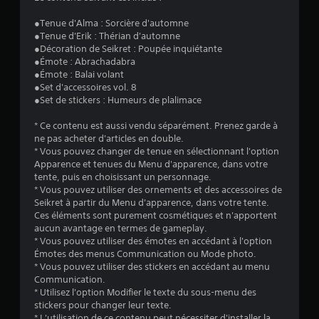
4
●Tenue d'Alma : Sorcière d'automne
.
●Tenue d'Erik : Thérian d'automne
●Décoration de Seikret : Poupée inquiétante
6
●Émote : Abrachadabra
●Émote : Balai volant
●Set d'accessoires vol. 8
●Set de stickers : Humeurs de plalimace
é
* Ce contenu est aussi vendu séparément. Prenez garde à
t
ne pas acheter d'articles en double.
* Vous pouvez changer de tenue en sélectionnant l'option
o
Apparence et tenues du Menu d'apparence, dans votre
tente, puis en choisissant un personnage.
i
* Vous pouvez utiliser des ornements et des accessoires de
Seikret à partir du Menu d'apparence, dans votre tente.
Ces éléments sont purement cosmétiques et n'apportent
l
aucun avantage en termes de gameplay.
* Vous pouvez utiliser des émotes en accédant à l'option
e
Émotes des menus Communication ou Mode photo.
* Vous pouvez utiliser des stickers en accédant au menu
s
Communication.
* Utilisez l'option Modifier le texte du sous-menu des
s
stickers pour changer leur texte.
* L'utilisation de ce contenu peut nécessiter d'installer la