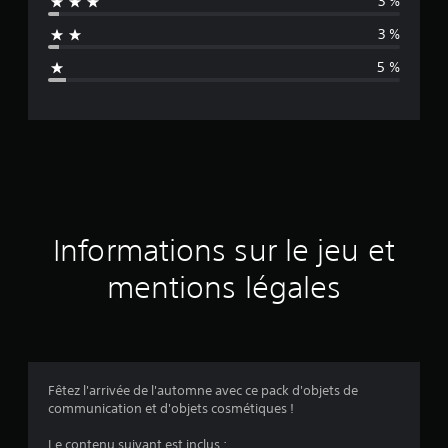
3 %
n
3 %
n
5 %
e
d
e
s
a
Informations sur le jeu et
v
mentions légales
i
s
Fêtez l'arrivée de l'automne avec ce pack d'objets de
communication et d'objets cosmétiques !
:
Le contenu suivant est inclus :