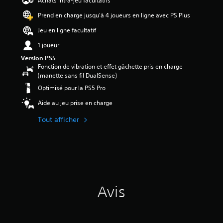
Achats intra-jeu facultatifs
Prend en charge jusqu'à 4 joueurs en ligne avec PS Plus
é
t
Jeu en ligne facultatif
o
i
1 joueur
l
Version PS5
e
Fonction de vibration et effet gâchette pris en charge
s
(manette sans fil DualSense)
s
Optimisé pour la PS5 Pro
u
r
Aide au jeu prise en charge
5
(
Tout afficher
6
5
a
v
i
s
Avis
)