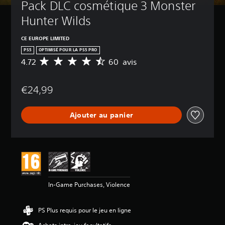
Pack DLC cosmétique 3 Monster 
Hunter Wilds
CE EUROPE LIMITED
PS5
OPTIMISÉ POUR LA PS5 PRO
4.72
60 avis
M
o
y
€24,99
e
n
n
Ajouter au panier
e
d
e
s
a
v
i
s
In-Game Purchases, Violence
:
4
PS Plus requis pour le jeu en ligne
.
7