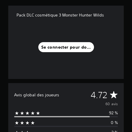
Pack DLC cosmétique 3 Monster Hunter Wilds
Se connecter pour donner un avis
M
4.72
Avis global des joueurs
o
60 avis
92 %
y
0 %
e