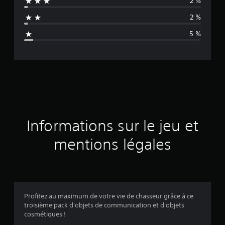
2 %
n
2 %
n
5 %
e
d
e
s
a
Informations sur le jeu et
v
mentions légales
i
s
Profitez au maximum de votre vie de chasseur grâce à ce
troisième pack d'objets de communication et d'objets
:
cosmétiques !