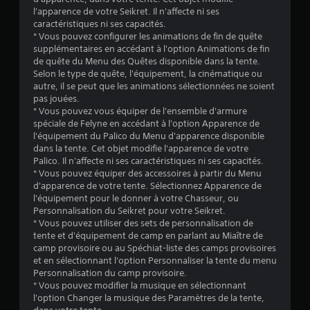
s
l'apparence de votre Seikret. Il n'affecte ni ses
caractéristiques ni ses capacités.
u
* Vous pouvez configurer les animations de fin de quête
supplémentaires en accédant à l'option Animations de fin
r
de quête du Menu des Quêtes disponible dans la tente.
Selon le type de quête, l'équipement, la cinématique ou
5
autre, il se peut que les animations sélectionnées ne soient
pas jouées.
(
* Vous pouvez vous équiper de l'ensemble d'armure
spéciale de Felyne en accédant à l'option Apparence de
6
l'équipement du Palico du Menu d'apparence disponible
dans la tente. Cet objet modifie l'apparence de votre
0
Palico. Il n'affecte ni ses caractéristiques ni ses capacités.
* Vous pouvez équiper des accessoires à partir du Menu
d'apparence de votre tente. Sélectionnez Apparence de
l'équipement pour le donner à votre Chasseur, ou
a
Personnalisation du Seikret pour votre Seikret.
* Vous pouvez utiliser des sets de personnalisation de
v
tente et d'équipement de camp en parlant au Miaître de
camp provisoire ou au Spéchiat-liste des camps provisoires
i
et en sélectionnant l'option Personnaliser la tente du menu
Personnalisation du camp provisoire.
s
* Vous pouvez modifier la musique en sélectionnant
l'option Changer la musique des Paramètres de la tente,