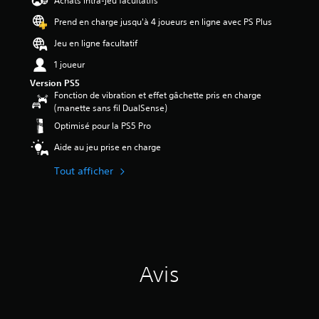
Achats intra-jeu facultatifs
2
Prend en charge jusqu'à 4 joueurs en ligne avec PS Plus
é
Jeu en ligne facultatif
t
o
1 joueur
i
Version PS5
l
Fonction de vibration et effet gâchette pris en charge
e
(manette sans fil DualSense)
s
Optimisé pour la PS5 Pro
s
u
Aide au jeu prise en charge
r
5
Tout afficher
(
6
0
a
v
i
Avis
s
)