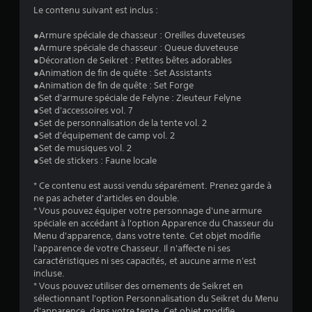
4
Le contenu suivant est inclus :
.
●Armure spéciale de chasseur : Oreilles duveteuses
●Armure spéciale de chasseur : Queue duveteuse
7
●Décoration de Seikret : Petites bêtes adorables
●Animation de fin de quête : Set Assistants
2
●Animation de fin de quête : Set Forge
●Set d'armure spéciale de Felyne : Zieuteur Felyne
●Set d'accessoires vol. 7
●Set de personnalisation de la tente vol. 2
é
●Set d'équipement de camp vol. 2
●Set de musiques vol. 2
t
●Set de stickers : Faune locale
o
* Ce contenu est aussi vendu séparément. Prenez garde à
ne pas acheter d'articles en double.
* Vous pouvez équiper votre personnage d'une armure
i
spéciale en accédant à l'option Apparence du Chasseur du
Menu d'apparence, dans votre tente. Cet objet modifie
l
l'apparence de votre Chasseur. Il n'affecte ni ses
caractéristiques ni ses capacités, et aucune arme n'est
e
incluse.
* Vous pouvez utiliser des ornements de Seikret en
s
sélectionnant l'option Personnalisation du Seikret du Menu
d'apparence, dans votre tente. Cet objet modifie