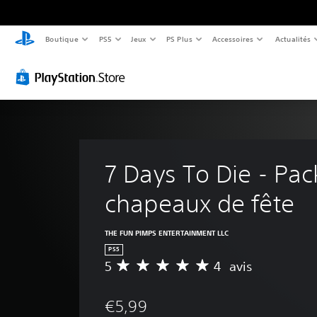
Boutique
PS5
Jeux
PS Plus
Accessoires
Actualités
7 Days To Die - Pac
chapeaux de fête
THE FUN PIMPS ENTERTAINMENT LLC
PS5
5
4 avis
M
o
y
€5,99
e