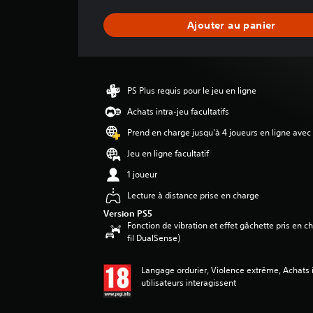
n
n
Ajouter au panier
e
d
e
s
a
PS Plus requis pour le jeu en ligne
v
i
Achats intra-jeu facultatifs
s
Prend en charge jusqu'à 4 joueurs en ligne avec
:
Jeu en ligne facultatif
5
1 joueur
é
Lecture à distance prise en charge
t
Version PS5
o
Fonction de vibration et effet gâchette pris en 
i
fil DualSense)
l
e
s
Langage ordurier, Violence extrême, Achats i
s
utilisateurs interagissent
u
r