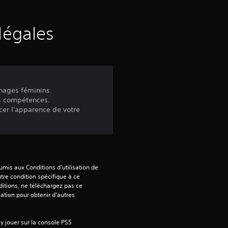
e
s
légales
a
v
nages féminins.
i
es compétences.
er l'apparence de votre
s
:
mis aux Conditions d'utilisation de 
5
tre condition spécifique à ce 
itions, ne téléchargez pas ce 
sation pour obtenir d'autres 
é
 jouer sur la console PS5 