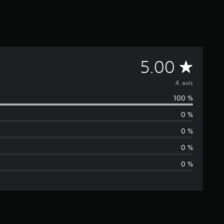
M
5.00
o
4 avis
100 %
y
0 %
e
0 %
n
0 %
0 %
n
e
d