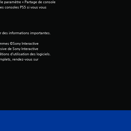
 le paramètre « Partage de console 
t
tres consoles PS5 si vous vous 
o
i
ver des informations importantes.
ammes ©Sony Interactive 
l
sive de Sony Interactive 
ons d’utilisation des logiciels. 
e
omplets, rendez-vous sur 
s
s
u
r
5