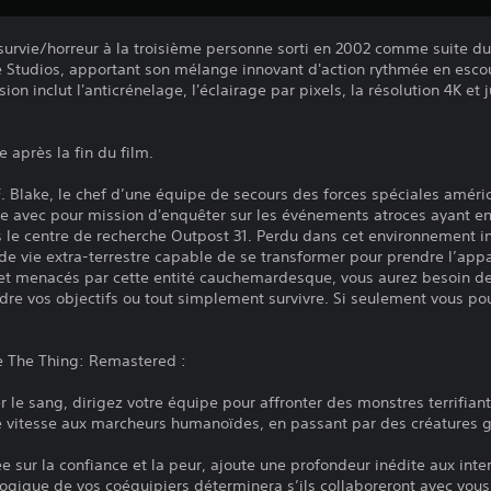
tir/survie/horreur à la troisième personne sorti en 2002 comme suite
e Studios, apportant son mélange innovant d'action rythmée en escou
ion inclut l'anticrénelage, l'éclairage par pixels, la résolution 4K e
 après la fin du film.
 F. Blake, le chef d’une équipe de secours des forces spéciales amér
ue avec pour mission d'enquêter sur les événements atroces ayant en
 le centre de recherche Outpost 31. Perdu dans cet environnement in
de vie extra-terrestre capable de se transformer pour prendre l’app
 et menacés par cette entité cauchemardesque, vous aurez besoin d
re vos objectifs ou tout simplement survivre. Si seulement vous pou
de The Thing: Remastered :
r le sang, dirigez votre équipe pour affronter des monstres terrifian
e vitesse aux marcheurs humanoïdes, en passant par des créatures g
e sur la confiance et la peur, ajoute une profondeur inédite aux inte
logique de vos coéquipiers déterminera s’ils collaboreront avec vous