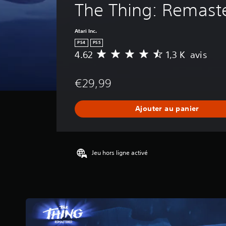
The Thing: Remast
Atari Inc.
PS4
PS5
4.62
1,3 K avis
M
o
y
€29,99
e
n
n
Ajouter au panier
e
d
e
s
a
Jeu hors ligne activé
v
i
s
:
4
.