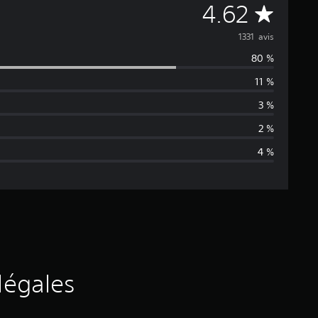
M
4.62
o
1331 avis
80 %
y
11 %
e
3 %
n
2 %
4 %
n
e
d
e
s
légales
a