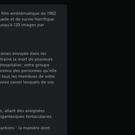
v
 du film emblématique de 1982
ade et de survie horrifique
i
t jusqu'à 120 images par
s
icaines envoyée dans les
:
traîné la mort de plusieurs
hospitalier, votre groupe
4
arence des personnes qu’elle
e tous les membres de votre
viez savoir lesquels de vos
.
6
2
ts, allant des araignées
igantesques tentaculaires.
ractions : la manière dont
.