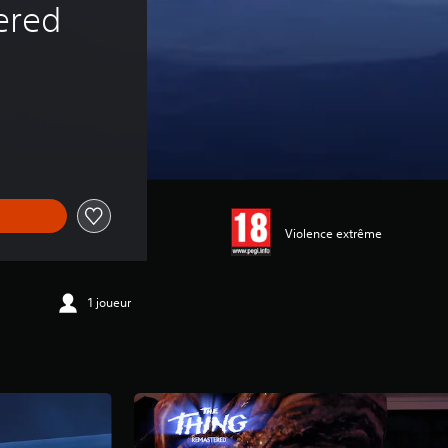
ered
Violence extrême
1 joueur