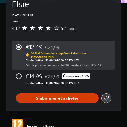
Elsie
PLAYTONIC LTD
PS5
4.12
52 avis
M
o
y
e
€12,49
€24,99
n
Remise par rapport au prix d'origine de €24
10 % d'économies supplémentaires avec
n
PlayStation Plus
e
Fin de l'offre : 12/8/2026 10:59 PM UTC
d
Prix le plus bas au cours des 30 derniers jours : €24,99
e
s
€14,99
€24,99
Économisez 40 %
Remise par rapport au prix d'origine de €24
a
Fin de l'offre : 12/8/2026 10:59 PM UTC
v
i
s
S'abonner et acheter
:
4
.
1
2
Injures modérées