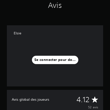
Avis
Elsie
Se connecter pour donner un avis
M
4.12
Avis global des joueurs
o
52 avis