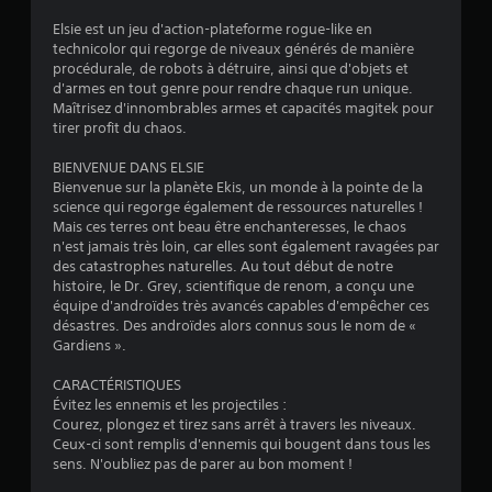
Elsie est un jeu d'action-plateforme rogue-like en
technicolor qui regorge de niveaux générés de manière
:
procédurale, de robots à détruire, ainsi que d'objets et
d'armes en tout genre pour rendre chaque run unique.
4
Maîtrisez d'innombrables armes et capacités magitek pour
tirer profit du chaos.
.
BIENVENUE DANS ELSIE
1
Bienvenue sur la planète Ekis, un monde à la pointe de la
science qui regorge également de ressources naturelles !
2
Mais ces terres ont beau être enchanteresses, le chaos
n'est jamais très loin, car elles sont également ravagées par
des catastrophes naturelles. Au tout début de notre
histoire, le Dr. Grey, scientifique de renom, a conçu une
é
équipe d'androïdes très avancés capables d'empêcher ces
désastres. Des androïdes alors connus sous le nom de «
t
Gardiens ».
o
CARACTÉRISTIQUES
Évitez les ennemis et les projectiles :
Courez, plongez et tirez sans arrêt à travers les niveaux.
i
Ceux-ci sont remplis d'ennemis qui bougent dans tous les
sens. N'oubliez pas de parer au bon moment !
l