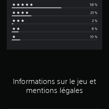
58 %
y
23 %
e
2 %
n
8 %
n
10 %
e
d
e
s
a
Informations sur le jeu et
v
mentions légales
i
s