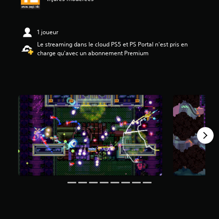
é
t
1 joueur
o
i
Le streaming dans le cloud PS5 et PS Portal n'est pris en
l
charge qu'avec un abonnement Premium
e
s
s
u
r
5
(
5
2
a
v
i
s
)