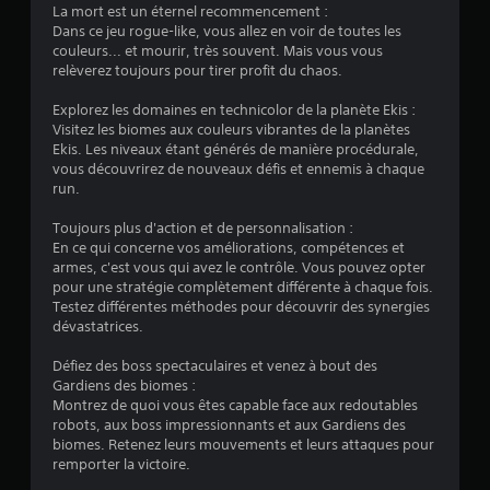
La mort est un éternel recommencement :
e
Dans ce jeu rogue-like, vous allez en voir de toutes les
couleurs... et mourir, très souvent. Mais vous vous
s
relèverez toujours pour tirer profit du chaos.
s
Explorez les domaines en technicolor de la planète Ekis :
Visitez les biomes aux couleurs vibrantes de la planètes
u
Ekis. Les niveaux étant générés de manière procédurale,
vous découvrirez de nouveaux défis et ennemis à chaque
r
run.
5
Toujours plus d'action et de personnalisation :
En ce qui concerne vos améliorations, compétences et
(
armes, c'est vous qui avez le contrôle. Vous pouvez opter
pour une stratégie complètement différente à chaque fois.
5
Testez différentes méthodes pour découvrir des synergies
dévastatrices.
2
Défiez des boss spectaculaires et venez à bout des
Gardiens des biomes :
Montrez de quoi vous êtes capable face aux redoutables
a
robots, aux boss impressionnants et aux Gardiens des
biomes. Retenez leurs mouvements et leurs attaques pour
v
remporter la victoire.