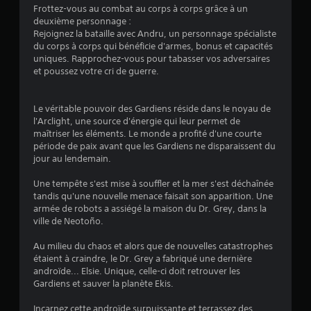
i
Frottez-vous au combat au corps à corps grâce à un
deuxième personnage :
s
Rejoignez la bataille avec Andru, un personnage spécialiste
du corps à corps qui bénéficie d'armes, bonus et capacités
)
uniques. Rapprochez-vous pour tabasser vos adversaires
et poussez votre cri de guerre.
Le véritable pouvoir des Gardiens réside dans le noyau de
l'Arclight, une source d'énergie qui leur permet de
maîtriser les éléments. Le monde a profité d'une courte
période de paix avant que les Gardiens ne disparaissent du
jour au lendemain.
Une tempête s'est mise à souffler et la mer s'est déchaînée
tandis qu'une nouvelle menace faisait son apparition. Une
armée de robots a assiégé la maison du Dr. Grey, dans la
ville de Neotoño.
Au milieu du chaos et alors que de nouvelles catastrophes
étaient à craindre, le Dr. Grey a fabriqué une dernière
androïde... Elsie. Unique, celle-ci doit retrouver les
Gardiens et sauver la planète Ekis.
Incarnez cette androïde surpuissante et terrassez des