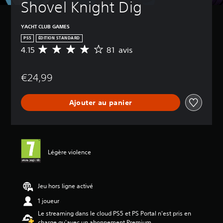
Shovel Knight Dig
YACHT CLUB GAMES
PS5
ÉDITION STANDARD
4.15
81 avis
M
o
y
€24,99
e
n
n
Ajouter au panier
e
d
e
s
a
v
Légère violence
i
s
:
Jeu hors ligne activé
4
1 joueur
.
1
Le streaming dans le cloud PS5 et PS Portal n'est pris en
5
charge qu'avec un abonnement Premium