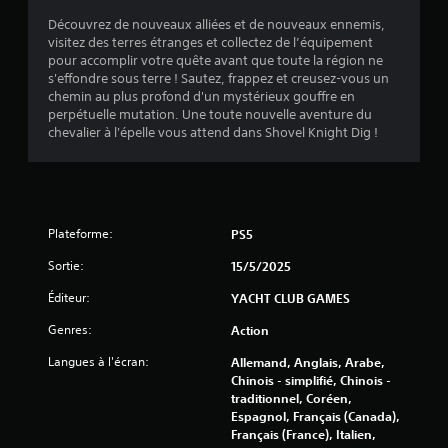
.
Découvrez de nouveaux alliées et de nouveaux ennemis,
visitez des terres étranges et collectez de l’équipement
1
pour accomplir votre quête avant que toute la région ne
s'effondre sous terre ! Sautez, frappez et creusez-vous un
5
chemin au plus profond d'un mystérieux gouffre en
perpétuelle mutation. Une toute nouvelle aventure du
chevalier à l'épelle vous attend dans Shovel Knight Dig !
é
t
Plateforme:
PS5
o
Sortie:
15/5/2025
i
Éditeur:
YACHT CLUB GAMES
l
Genres:
Action
e
Langues à l'écran:
Allemand, Anglais, Arabe,
Chinois - simplifié, Chinois -
s
traditionnel, Coréen,
Espagnol, Français (Canada),
s
Français (France), Italien,