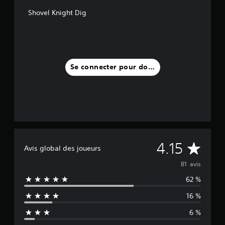
Shovel Knight Dig
Se connecter pour donner un avis
M
4.15
Avis global des joueurs
o
81 avis
62 %
y
16 %
e
6 %
n