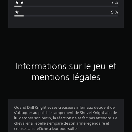
7 %
n
9 %
e
d
e
s
a
Informations sur le jeu et
v
mentions légales
i
s
Quand Drill Knight et ses creuseurs infernaux décident de
s'attaquer au paisible campement de Shovel Knight afin de
:
lui dérober son butin, la réaction ne se fait pas attendre. Le
chevalier à l'épelle s'empare de son arme légendaire et
4
creuse sans relâche à leur poursuite !