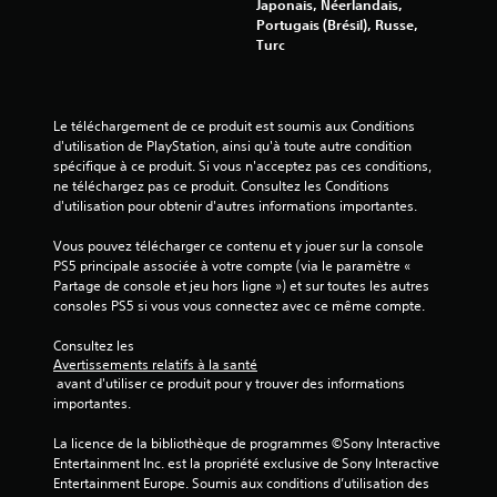
Japonais, Néerlandais,
u
Portugais (Brésil), Russe,
Turc
r
5
Le téléchargement de ce produit est soumis aux Conditions 
(
d'utilisation de PlayStation, ainsi qu'à toute autre condition 
spécifique à ce produit. Si vous n'acceptez pas ces conditions, 
8
ne téléchargez pas ce produit. Consultez les Conditions 
d'utilisation pour obtenir d'autres informations importantes.
1
Vous pouvez télécharger ce contenu et y jouer sur la console 
PS5 principale associée à votre compte (via le paramètre « 
Partage de console et jeu hors ligne ») et sur toutes les autres 
a
consoles PS5 si vous vous connectez avec ce même compte.
v
Consultez les 
Avertissements relatifs à la santé
 avant d'utiliser ce produit pour y trouver des informations 
i
importantes.
s
La licence de la bibliothèque de programmes ©Sony Interactive 
Entertainment Inc. est la propriété exclusive de Sony Interactive 
)
Entertainment Europe. Soumis aux conditions d’utilisation des 