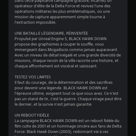
Dans cette palpitante campagne gratuite, incarnez un
opérateur d'élite de la Delta Force et revivez l'une des
:
opérations militaires les plus emblématiques, où une
mission de capture apparemment simple tourne à
3
l'extraction impossible.
.
UNE BATAILLE LÉGENDAIRE, RÉINVENTÉE
Propulsé par Unreal Engine 5, BLACK HAWK DOWN
7
propose des graphismes à couper le souffle, vous
immergeant dans Mogadiscio comme jamais auparavant.
1
Avec un niveau de détail inégalé et une grande diversité de
missions, chaque recoin de la ville raconte une histoire, et
chaque affrontement est viscéral et saisissant.
é
TESTEZ VOS LIMITES
Il faut du courage, de la détermination et des sacrifices
t
pour devenir une légende. BLACK HAWK DOWN est
l'épreuve ultime, exigeant tout ce que vous avez. Ce n'est
o
pas un stand de tir, c'est la guerre. Chaque virage peut être
le dernier, et la survie n'est jamais garantie.
i
UN REBOOT FIDÈLE
La campagne BLACK HAWK DOWN est un reboot fidèle du
l
film culte de 2001 et un hommage sincère aux fans de Delta
Force: Black Hawk Down (2003), redonnant vie à ces
e