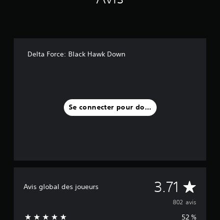
Delta Force: Black Hawk Down
Se connecter pour donner un avis
M
3.71
Avis global des joueurs
o
802 avis
52 %