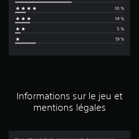
y
10 %
e
14 %
n
5 %
n
19 %
e
d
e
s
a
Informations sur le jeu et
v
mentions légales
i
s