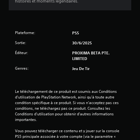
histoires et moments légendaires.
s
s
u
Plateforme:
PS5
r
Sortie:
30/6/2025
Éditeur:
PROXIMA BETA PTE.
5
LIMITED
(
Genres:
Jeu De Tir
8
0
Le téléchargement de ce produit est soumis aux Conditions 
d'utilisation de PlayStation Network, ainsi qu'à toute autre 
2
condition spécifique à ce produit. Si vous n'acceptez pas ces 
conditions, ne téléchargez pas ce produit. Consultez les 
Conditions d'utilisation pour obtenir d'autres informations 
importantes.
a
Vous pouvez télécharger ce contenu et y jouer sur la console 
v
PS5 principale associée à votre compte (via le paramètre « 