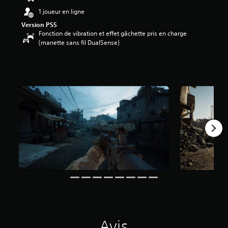
7
1 joueur en ligne
1
Version PS5
Fonction de vibration et effet gâchette pris en charge
é
(manette sans fil DualSense)
t
o
i
l
e
s
s
u
r
5
(
8
0
2
a
v
i
s
)
Avis