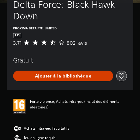
Delta Force: Black Hawk 
Down
PROXIMA BETA PTE. LIMITED
PS5
3.71
802 avis
M
o
y
Gratuit
e
n
n
Ajouter à la bibliothèque
e
d
e
s
a
Forte violence, Achats intra-jeu (inclut des éléments
v
aléatoires)
i
s
:
Achats intra-jeu facultatifs
3
Jeu en ligne requis
.