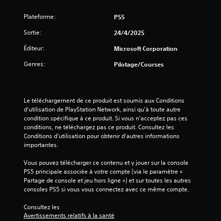
n
e
e
s
Plateforme:
PS5
f
m
o
Sortie:
24/4/2025
e
u
n
r
Éditeur:
Microsoft Corporation
u
n
s
Genres:
Pilotage/Courses
i
s
t
a
p
n
a
s
Le téléchargement de ce produit est soumis aux Conditions 
s
a
d'utilisation de PlayStation Network, ainsi qu'à toute autre 
n
v
condition spécifique à ce produit. Si vous n'acceptez pas ces 
é
o
conditions, ne téléchargez pas ce produit. Consultez les 
c
i
Conditions d'utilisation pour obtenir d'autres informations 
e
r
importantes.
s
à
s
m
Vous pouvez télécharger ce contenu et y jouer sur la console 
a
a
PS5 principale associée à votre compte (via le paramètre « 
i
i
Partage de console et jeu hors ligne ») et sur toutes les autres 
r
n
consoles PS5 si vous vous connectez avec ce même compte.
e
t
m
e
Consultez les 
e
n
Avertissements relatifs à la santé
n
i