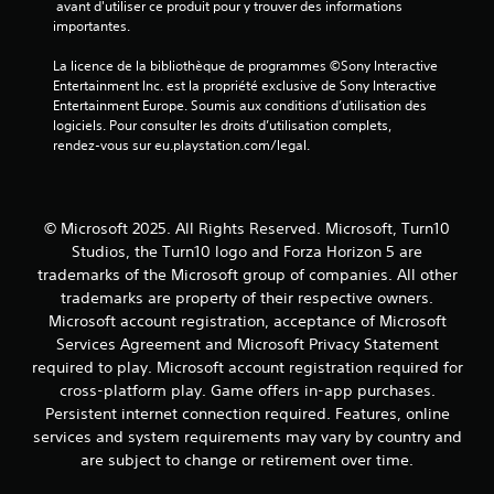
 avant d'utiliser ce produit pour y trouver des informations 
t
r
importantes.
d
l
e
e
La licence de la bibliothèque de programmes ©Sony Interactive 
s
s
Entertainment Inc. est la propriété exclusive de Sony Interactive 
i
t
Entertainment Europe. Soumis aux conditions d’utilisation des 
n
o
logiciels. Pour consulter les droits d’utilisation complets, 
f
u
rendez-vous sur eu.playstation.com/legal.
o
c
r
h
m
e
a
s
© Microsoft 2025. All Rights Reserved. Microsoft, Turn10
t
e
i
Studios, the Turn10 logo and Forza Horizon 5 are
n
o
trademarks of the Microsoft group of companies. All other
f
n
o
trademarks are property of their respective owners.
s
n
Microsoft account registration, acceptance of Microsoft
v
c
Services Agreement and Microsoft Privacy Statement
i
é
required to play. Microsoft account registration required for
s
e
u
cross-platform play. Game offers in-app purchases.
s
e
Persistent internet connection required. Features, online
.
l
services and system requirements may vary by country and
l
are subject to change or retirement over time.
e
s