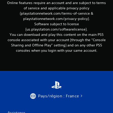
Online features require an account and are subject to terms
e
t
of service and applicable privacy policy
t
(playstationnetwork.com/terms-of-service &
e
playstationnetwork.com/privacy-policy).
x
Software subject to license
t
(us.playstation.com/softwarelicense).
u
You can download and play this content on the main PS5
e
l
console associated with your account (through the “Console
l
Sharing and Offline Play” setting) and on any other PS5
e
consoles when you login with your same account.
s
s
u
r
l
e
g
a
m
e
Pays/région : France
p
l
a
y
Assistance