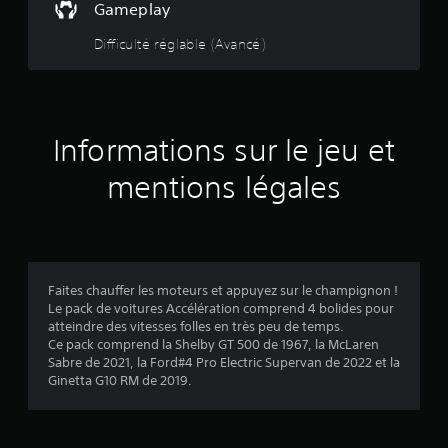
e
Gameplay
i
j
g
s
u
u
l
o
a
e
e
Difficulté réglable (Avancé)
e
u
m
r
r
t
m
e
e
d
à
e
r
p
a
5
c
n
a
l
n
o
t
u
a
s
m
(
.
j
Informations sur le jeu et
y
l
m
e
.
e
e
6
u
mentions légales
j
n
e
e
c
6
t
u
e
n
.
r
a
à
v
j
a
i
Faites chauffer les moteurs et appuyez sur le champignon !
o
g
Le pack de voitures Accélération comprend 4 bolides pour
u
v
u
atteindre des vitesses folles en très peu de temps.
e
e
Ce pack comprend la Shelby GT 500 de 1967, la McLaren
r
i
r
Sabre de 2021, la Ford#4 Pro Electric Supervan de 2022 et la
,
d
Ginetta G10 RM de 2019.
m
s
a
a
n
i
s
)
s
l