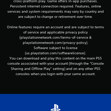
cross-platform play. Game offers in-app purchases.
e
Persistent internet connection required. Features, online
t
services and system requirements may vary by country and
t
e
are subject to change or retirement over time.
x
t
Online features require an account and are subject to terms
u
of service and applicable privacy policy
e
(playstationnetwork.com/terms-of-service &
l
playstationnetwork.com/privacy-policy).
l
e
Software subject to license
s
(us.playstation.com/softwarelicense).
s
You can download and play this content on the main PS5
u
console associated with your account (through the “Console
r
Sharing and Offline Play” setting) and on any other PS5
l
consoles when you login with your same account.
e
g
a
m
e
p
l
a
y