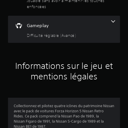
Jouable sans avoir à maintenir les touches
e
i
j
g
s
enfoncées
u
i
l
o
a
e
e
e
u
m
r
t
l
m
e
e
d
à
e
r
Gameplay
p
a
c
e
n
a
l
n
o
t
u
Difficulté réglable (Avancé)
a
s
m
.
s
j
y
l
m
e
.
e
e
s
u
j
n
e
e
c
t
u
u
e
Informations sur le jeu et
n
.
r
a
r
à
mentions légales
v
j
i
5
o
g
u
u
(
e
e
r
r
2
,
Collectionnez et pilotez quatre icônes du patrimoine Nissan
d
m
avec le pack de voitures Forza Horizon 5 Nissan Retro
a
7
a
Rides. Ce pack comprend la Nissan Pao de 1989, la
n
i
Nissan Figaro de 1991, la Nissan S-Cargo de 1989 et la
s
s
Nissan BE1 de 1987.
l