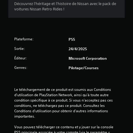
n
Découvrez l'héritage et l'histoire de Nissan avec le pack de
e
a
e
voitures Nissan Retro Rides !
s
f
m
v
o
e
u
n
i
r
u
n
s
Plateforme:
PS5
i
s
s
t
a
Sortie:
24/4/2025
p
)
n
a
s
Éditeur:
Microsoft Corporation
s
a
n
Genres:
Pilotage/Courses
v
é
o
c
i
e
r
s
Le téléchargement de ce produit est soumis aux Conditions 
à
s
d'utilisation de PlayStation Network, ainsi qu'à toute autre 
m
a
condition spécifique à ce produit. Si vous n'acceptez pas ces 
a
i
conditions, ne téléchargez pas ce produit. Consultez les 
i
r
Conditions d'utilisation pour obtenir d'autres informations 
n
e
importantes.
t
m
e
e
Vous pouvez télécharger ce contenu et y jouer sur la console 
n
n
PS5 principale associée à votre compte (via le paramètre « 
i