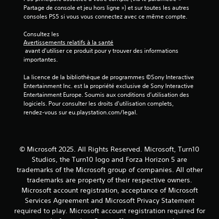
t
Partage de console et jeu hors ligne ») et sur toutes les autres 
r
d
consoles PS5 si vous vous connectez avec ce même compte.
l
e
e
s
Consultez les 
s
i
Avertissements relatifs à la santé
t
n
 avant d'utiliser ce produit pour y trouver des informations 
o
f
importantes.
u
o
c
r
La licence de la bibliothèque de programmes ©Sony Interactive 
h
m
Entertainment Inc. est la propriété exclusive de Sony Interactive 
e
a
Entertainment Europe. Soumis aux conditions d’utilisation des 
s
t
logiciels. Pour consulter les droits d’utilisation complets, 
e
i
rendez-vous sur eu.playstation.com/legal.
n
o
f
n
o
s
n
v
© Microsoft 2025. All Rights Reserved. Microsoft, Turn10
c
i
é
Studios, the Turn10 logo and Forza Horizon 5 are
s
e
trademarks of the Microsoft group of companies. All other
u
s
trademarks are property of their respective owners.
e
.
l
Microsoft account registration, acceptance of Microsoft
l
Services Agreement and Microsoft Privacy Statement
e
required to play. Microsoft account registration required for
s