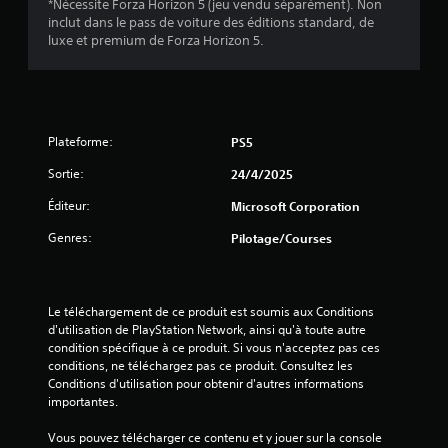
*Nécessite Forza Horizon 5 (jeu vendu séparément). Non
n
e
v
inclut dans le pass de voiture des éditions standard, de
e
s
luxe et premium de Forza Horizon 5.
f
m
i
o
e
u
n
s
r
u
n
s
)
i
s
Plateforme:
PS5
t
a
p
Sortie:
24/4/2025
n
a
s
s
Éditeur:
Microsoft Corporation
a
n
v
Genres:
Pilotage/Courses
é
o
c
i
e
r
s
à
Le téléchargement de ce produit est soumis aux Conditions 
s
m
d'utilisation de PlayStation Network, ainsi qu'à toute autre 
a
a
condition spécifique à ce produit. Si vous n'acceptez pas ces 
i
i
conditions, ne téléchargez pas ce produit. Consultez les 
r
n
Conditions d'utilisation pour obtenir d'autres informations 
e
t
importantes.
m
e
e
n
Vous pouvez télécharger ce contenu et y jouer sur la console 
n
i