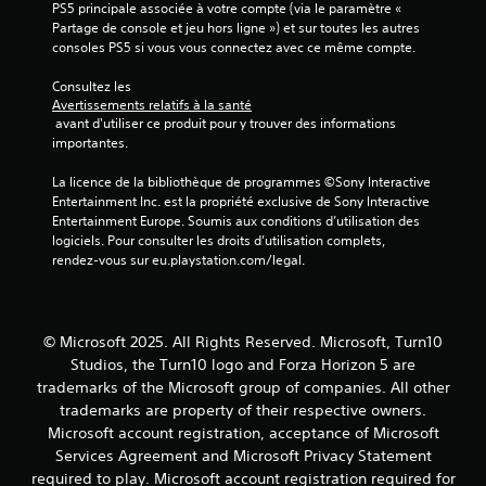
PS5 principale associée à votre compte (via le paramètre « 
t
r
Partage de console et jeu hors ligne ») et sur toutes les autres 
d
l
consoles PS5 si vous vous connectez avec ce même compte.
e
e
s
s
Consultez les 
i
t
Avertissements relatifs à la santé
n
o
 avant d'utiliser ce produit pour y trouver des informations 
f
u
importantes.
o
c
r
h
La licence de la bibliothèque de programmes ©Sony Interactive 
m
e
Entertainment Inc. est la propriété exclusive de Sony Interactive 
a
s
Entertainment Europe. Soumis aux conditions d’utilisation des 
t
e
logiciels. Pour consulter les droits d’utilisation complets, 
i
n
rendez-vous sur eu.playstation.com/legal.
o
f
n
o
s
n
v
c
© Microsoft 2025. All Rights Reserved. Microsoft, Turn10
i
é
s
Studios, the Turn10 logo and Forza Horizon 5 are
e
u
trademarks of the Microsoft group of companies. All other
s
e
.
trademarks are property of their respective owners.
l
Microsoft account registration, acceptance of Microsoft
l
Services Agreement and Microsoft Privacy Statement
e
required to play. Microsoft account registration required for
s