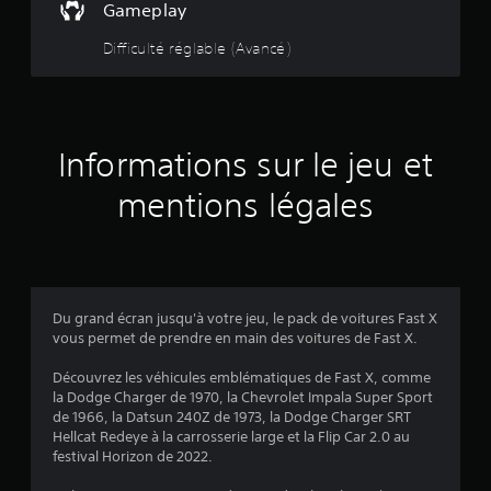
e
Gameplay
i
j
g
s
e
u
l
o
a
e
e
Difficulté réglable (Avancé)
e
u
m
r
s
t
m
e
e
d
à
e
r
p
a
s
c
n
a
l
n
o
t
u
a
s
m
u
.
j
Informations sur le jeu et
y
l
m
e
.
e
e
r
u
mentions légales
j
n
e
e
c
5
t
u
e
n
.
r
(
a
à
v
j
2
i
Du grand écran jusqu'à votre jeu, le pack de voitures Fast X
o
g
vous permet de prendre en main des voitures de Fast X.
u
2
u
e
e
Découvrez les véhicules emblématiques de Fast X, comme
r
9
r
la Dodge Charger de 1970, la Chevrolet Impala Super Sport
,
d
de 1966, la Datsun 240Z de 1973, la Dodge Charger SRT
m
a
Hellcat Redeye à la carrosserie large et la Flip Car 2.0 au
a
n
festival Horizon de 2022.
i
s
a
s
l