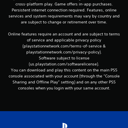
e
cross-platform play. Game offers in-app purchases.
t
Persistent internet connection required. Features, online
t
services and system requirements may vary by country and
e
are subject to change or retirement over time.
x
t
Online features require an account and are subject to terms
u
e
of service and applicable privacy policy
l
(playstationnetwork.com/terms-of-service &
l
playstationnetwork.com/privacy-policy).
e
Software subject to license
s
(us.playstation.com/softwarelicense).
s
You can download and play this content on the main PS5
u
r
console associated with your account (through the “Console
l
Sharing and Offline Play” setting) and on any other PS5
e
consoles when you login with your same account.
g
a
m
e
p
l
a
y