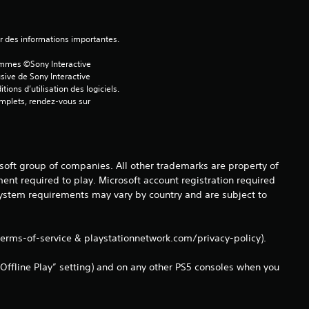
v
i
ver des informations importantes.
ammes ©Sony Interactive 
s
sive de Sony Interactive 
ons d’utilisation des logiciels. 
)
omplets, rendez-vous sur 
osoft group of companies. All other trademarks are property of
ent required to play. Microsoft account registration required
 system requirements may vary by country and are subject to
terms-of-service & playstationnetwork.com/privacy-policy).
Offline Play” setting) and on any other PS5 consoles when you