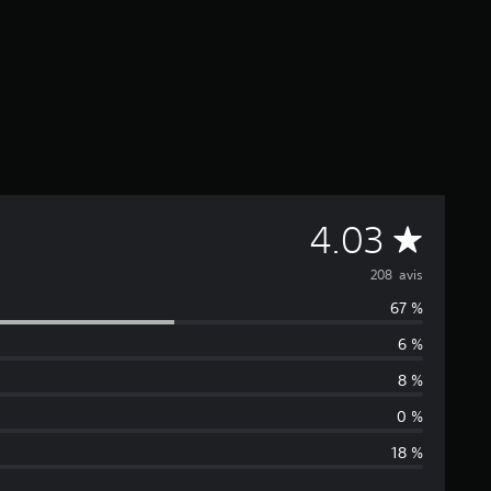
M
4.03
o
208 avis
67 %
y
6 %
e
8 %
n
0 %
18 %
n