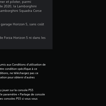
s
ner et piloter, parmi
 de 2020, la Lamborghini
s
 Lamborghini Squadra Corse
u
 garage Horizon 5, sans coût
r
de Forza Horizon 5 ni dans les
5
(
2
mis aux Conditions d'utilisation de 
tre condition spécifique à ce 
0
itions, ne téléchargez pas ce 
sation pour obtenir d'autres 
8
 jouer sur la console PS5 
 le paramètre « Partage de console 
tres consoles PS5 si vous vous 
a