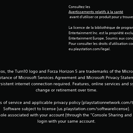
Consultez les 
Avertissements relatifs à la santé
 avant d'utiliser ce produit pour y trou
La licence de la bibliothèque de progr
Entertainment Inc. est la propriété exclu
Entertainment Europe. Soumis aux conditi
Pour consulter les droits d’utilisation c
eu.playstation.com/legal.
ios, the Turn10 logo and Forza Horizon 5 are trademarks of the Micr
eptance of Microsoft Services Agreement and Microsoft Privacy Statem
sistent internet connection required. Features, online services and
change or retirement over time.
ms of service and applicable privacy policy (playstationnetwork.com/
Software subject to license (us.playstation.com/softwarelicense).
le associated with your account (through the “Console Sharing and 
login with your same account.