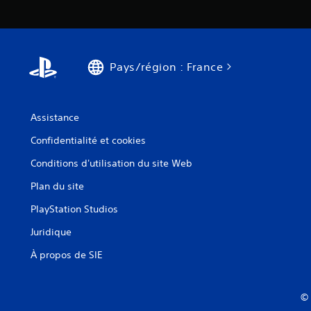
n
j
a
o
v
u
i
e
g
r
Pays/région : France
u
,
e
m
r
a
d
i
Assistance
a
s
n
Confidentialité et cookies
n
s
e
Conditions d'utilisation du site Web
l
f
e
o
Plan du site
s
u
m
r
PlayStation Studios
e
n
n
Juridique
i
u
t
À propos de SIE
s
p
s
a
a
s
n
© 
n
s