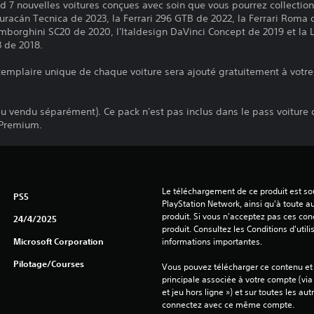
 7 nouvelles voitures conçues avec soin que vous pourrez collection
uracán Tecnica de 2023, la Ferrari 296 GTB de 2022, la Ferrari Roma
mborghini SC20 de 2020, l'Italdesign DaVinci Concept de 2019 et la
 de 2018.
xemplaire unique de chaque voiture sera ajouté gratuitement à votre
eu vendu séparément). Ce pack n'est pas inclus dans le pass voiture 
 Premium.
Le téléchargement de ce produit est sou
PS5
PlayStation Network, ainsi qu'à toute au
produit. Si vous n'acceptez pas ces cond
24/4/2025
produit. Consultez les Conditions d'utili
Microsoft Corporation
informations importantes.
Pilotage/Courses
Vous pouvez télécharger ce contenu et y
principale associée à votre compte (via
et jeu hors ligne ») et sur toutes les au
connectez avec ce même compte.