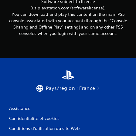
Software subject to license
e
(us.playstation.com/softwarelicense).
t
You can download and play this content on the main PS5
t
e
console associated with your account (through the “Console
x
Sharing and Offline Play” setting) and on any other PS5
t
consoles when you login with your same account.
u
e
l
l
e
s
s
u
r
l
Pays/région : France
e
g
a
m
Assistance
e
p
Confidentialité et cookies
l
Conditions d'utilisation du site Web
a
y