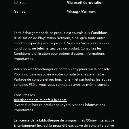
n
Éditeur:
Microsoft Corporation
e
v
e
s
Genres:
Pilotage/Courses
f
m
i
o
e
u
n
s
r
u
Le téléchargement de ce produit est soumis aux Conditions 
n
s
)
d'utilisation de PlayStation Network, ainsi qu'à toute autre 
i
s
condition spécifique à ce produit. Si vous n'acceptez pas ces 
t
a
conditions, ne téléchargez pas ce produit. Consultez les 
p
n
Conditions d'utilisation pour obtenir d'autres informations 
a
s
importantes.
s
a
n
v
Vous pouvez télécharger ce contenu et y jouer sur la console 
é
o
PS5 principale associée à votre compte (via le paramètre « 
c
i
Partage de console et jeu hors ligne ») et sur toutes les autres 
e
r
consoles PS5 si vous vous connectez avec ce même compte.
s
à
s
m
Consultez les 
a
a
Avertissements relatifs à la santé
i
i
 avant d'utiliser ce produit pour y trouver des informations 
r
n
importantes.
e
t
m
e
La licence de la bibliothèque de programmes ©Sony Interactive 
e
n
Entertainment Inc. est la propriété exclusive de Sony Interactive 
n
i