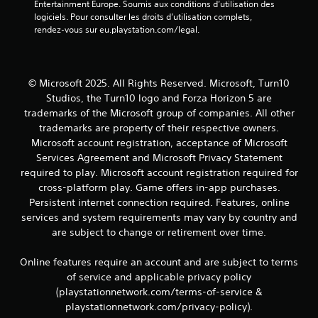
Entertainment Europe. Soumis aux conditions d’utilisation des 
t
r
logiciels. Pour consulter les droits d’utilisation complets, 
d
l
rendez-vous sur eu.playstation.com/legal.
e
e
s
s
i
t
n
o
© Microsoft 2025. All Rights Reserved. Microsoft, Turn10
f
u
o
Studios, the Turn10 logo and Forza Horizon 5 are
c
r
trademarks of the Microsoft group of companies. All other
h
m
e
trademarks are property of their respective owners.
a
s
Microsoft account registration, acceptance of Microsoft
t
e
Services Agreement and Microsoft Privacy Statement
i
n
required to play. Microsoft account registration required for
o
f
n
cross-platform play. Game offers in-app purchases.
o
s
Persistent internet connection required. Features, online
n
v
c
services and system requirements may vary by country and
i
é
are subject to change or retirement over time.
s
e
u
s
Online features require an account and are subject to terms
e
.
l
of service and applicable privacy policy
l
(playstationnetwork.com/terms-of-service &
e
playstationnetwork.com/privacy-policy).
s