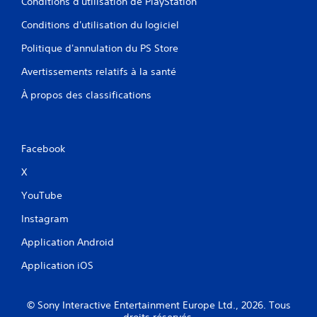
Conditions d'utilisation de PlayStation
o
u
Conditions d'utilisation du logiciel
s
s
Politique d'annulation du PS Store
o
Avertissements relatifs à la santé
n
t
À propos des classifications
p
r
o
p
Facebook
o
s
X
é
e
YouTube
s
.
Instagram
Application Android
I
n
Application iOS
v
e
r
© Sony Interactive Entertainment Europe Ltd., 2026. Tous
droits réservés.