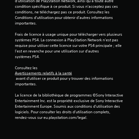
d'utilisation de PlayStation Network, ainsi qu'à toute autre 
a
condition spécifique à ce produit. Si vous n'acceptez pas ces 
s
conditions, ne téléchargez pas ce produit. Consultez les 
i
Conditions d'utilisation pour obtenir d'autres informations 
q
importantes.
u
e
Frais de licence à usage unique pour télécharger vers plusieurs 
)
systèmes PS4. La connexion à PlayStation Network n'est pas 
requise pour utiliser cette licence sur votre PS4 principale ; elle 
D
l'est en revanche pour une utilisation sur d'autres 
e
systèmes PS4.
s
o
Consultez les 
p
Avertissements relatifs à la santé
t
 avant d'utiliser ce produit pour y trouver des informations 
i
importantes.
o
n
La licence de la bibliothèque de programmes ©Sony Interactive 
s
Entertainment Inc. est la propriété exclusive de Sony Interactive 
p
Entertainment Europe. Soumis aux conditions d’utilisation des 
e
logiciels. Pour consulter les droits d’utilisation complets, 
r
rendez-vous sur eu.playstation.com/legal.
m
e
t
t