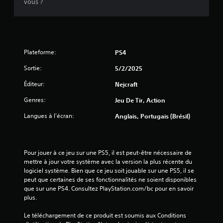
)
vous ?
r
é
g
l
a
Plateforme:
PS4
b
l
Sortie:
5/2/2025
e
Éditeur:
Nejcraft
d
e
Genres:
Jeu De Tir, Action
s
Langues à l'écran:
Anglais, Portugais (Brésil)
j
o
y
s
Pour jouer à ce jeu sur une PS5, il est peut-être nécessaire de 
t
mettre à jour votre système avec la version la plus récente du 
i
logiciel système. Bien que ce jeu soit jouable sur une PS5, il se 
c
peut que certaines de ses fonctionnalités ne soient disponibles 
k
que sur une PS4. Consultez PlayStation.com/bc pour en savoir 
s
plus.
(
Le téléchargement de ce produit est soumis aux Conditions 
B