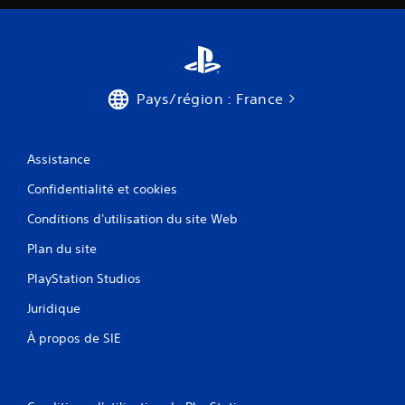
a
n
t
d
e
r
Pays/région : France
é
g
l
e
Assistance
r
Confidentialité et cookies
l
a
Conditions d'utilisation du site Web
s
e
Plan du site
n
s
PlayStation Studios
i
b
Juridique
i
l
À propos de SIE
i
t
é
v