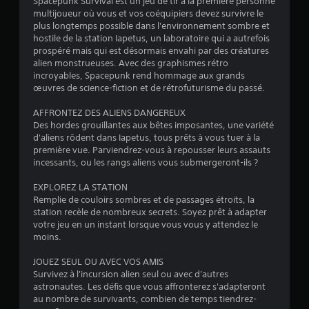
Spacepunk Survival est un jeu de tir à la première personne
s
t
multijoueur où vous et vos coéquipiers devez survivre le
p
plus longtemps possible dans l'environnement sombre et
u
r
hostile de la station Iapetus, un laboratoire qui a autrefois
o
prospéré mais qui est désormais envahi par des créatures
r
p
alien monstrueuses. Avec des graphismes rétro
o
incroyables, Spacepunk rend hommage aux grands
5
s
œuvres de science-fiction et de rétrofuturisme du passé.
é
(
e
AFFRONTEZ DES ALIENS DANGEREUX
s
Des hordes grouillantes aux bêtes imposantes, une variété
2
.
d'aliens rôdent dans Iapetus, tous prêts à vous tuer à la
première vue. Parviendrez-vous à repousser leurs assauts
9
incessants, ou les rangs aliens vous submergeront-ils ?
S
e
EXPLOREZ LA STATION
n
Remplie de couloirs sombres et de passages étroits, la
a
s
station recèle de nombreux secrets. Soyez prêt à adapter
i
votre jeu en un instant lorsque vous vous y attendez le
v
moins.
b
i
i
JOUEZ SEUL OU AVEC VOS AMIS
l
Survivez à l'incursion alien seul ou avec d'autres
i
s
astronautes. Les défis que vous affronterez s'adapteront
t
au nombre de survivants, combien de temps tiendrez-
é