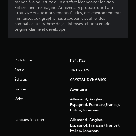
0
monde à la poursuite d'un artefact légendaire : le Scion.
r
Entièrement réimaginé, Anniversary propose une Lara
d
6
Croft vive et aux mouvements fluides, des environnements
e
immenses aux graphismes à couper le souffle, des
m
combats et un rythme de jeu intenses, et un scénario
a
originel clarifié et développé.
n
a
u
e
v
l
s
i
q
Plateforme:
PS4, PS5
u
s
Sortie:
18/11/2025
i
v
Éditeur:
)
CRYSTAL DYNAMICS
o
u
Genres:
Aventure
s
p
Voix:
Allemand, Anglais,
e
Espagnol, Français (France),
r
Italien, Japonais
m
e
Langues à l'écran:
Allemand, Anglais,
t
Espagnol, Français (France),
t
Italien, Japonais
r