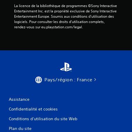
o
u
La licence de la bibliothèque de programmes ©Sony Interactive 
s
Entertainment Inc. est la propriété exclusive de Sony Interactive 
l
Entertainment Europe. Soumis aux conditions d’utilisation des 
'
logiciels. Pour consulter les droits d’utilisation complets, 
a
rendez-vous sur eu.playstation.com/legal.
v
e
z
l
a
i
s
s
é
Pays/région : France
.
Assistance
Confidentialité et cookies
Conditions d'utilisation du site Web
Plan du site