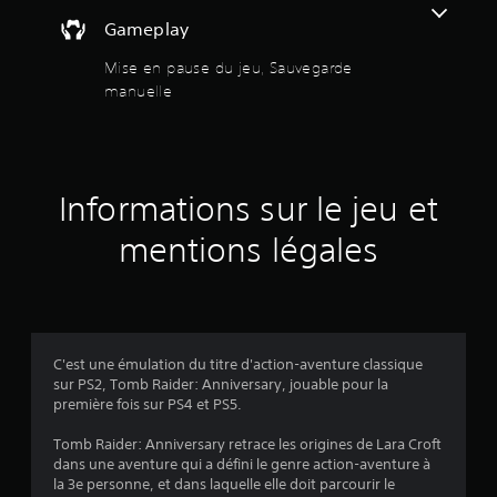
o
e
t
Gameplay
z
p
i
c
r
Mise en pause du jeu, Sauvegarde
r
o
manuelle
l
é
p
e
o
e
r
s
d
é
s
e
e
s
s
Informations sur le jeu et
s
p
.
o
mentions légales
u
i
n
t
r
s
d
5
e
C'est une émulation du titre d'action-aventure classique
s
(
sur PS2, Tomb Raider: Anniversary, jouable pour la
a
première fois sur PS4 et PS5.
u
2
v
Tomb Raider: Anniversary retrace les origines de Lara Croft
e
2
dans une aventure qui a défini le genre action-aventure à
g
la 3e personne, et dans laquelle elle doit parcourir le
a