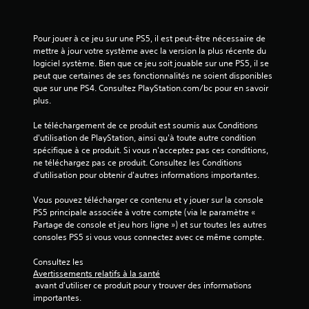
o
n
t
Pour jouer à ce jeu sur une PS5, il est peut-être nécessaire de 
d
mettre à jour votre système avec la version la plus récente du 
e
logiciel système. Bien que ce jeu soit jouable sur une PS5, il se 
r
peut que certaines de ses fonctionnalités ne soient disponibles 
e
que sur une PS4. Consultez PlayStation.com/bc pour en savoir 
p
plus.
r
e
Le téléchargement de ce produit est soumis aux Conditions 
n
d'utilisation de PlayStation, ainsi qu'à toute autre condition 
d
spécifique à ce produit. Si vous n'acceptez pas ces conditions, 
r
ne téléchargez pas ce produit. Consultez les Conditions 
e
d'utilisation pour obtenir d'autres informations importantes.
l
e
Vous pouvez télécharger ce contenu et y jouer sur la console 
j
PS5 principale associée à votre compte (via le paramètre « 
e
Partage de console et jeu hors ligne ») et sur toutes les autres 
u
consoles PS5 si vous vous connectez avec ce même compte.
l
à
Consultez les 
o
Avertissements relatifs à la santé
ù
 avant d'utiliser ce produit pour y trouver des informations 
v
importantes.