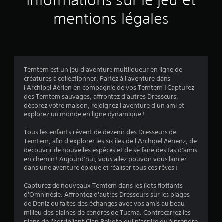
Informations sur le jeu et
v
mentions légales
i
s
Temtem est un jeu d'aventure multijoueur en ligne de
créatures à collectionner. Partez à l'aventure dans
:
l'Archipel Aérien en compagnie de vos Temtem ! Capturez
des Temtem sauvages, affrontez d'autres Dresseurs,
3
décorez votre maison, rejoignez l'aventure d'un ami et
explorez un monde en ligne dynamique !
.
Tous les enfants rêvent de devenir des Dresseurs de
0
Temtem, afin d'explorer les six îles de l'Archipel Aérienz, de
découvrir de nouvelles espèces et de se faire des tas d'amis
8
en chemin ! Aujourd'hui, vous allez pouvoir vous lancer
dans une aventure épique et réaliser tous ces rêves !
Capturez de nouveaux Temtem dans les îlots flottants
é
d'Omninésie. Affrontez d'autres Dresseurs sur les plages
de Deniz ou faites des échanges avec vos amis au beau
t
milieu des plaines de cendres de Tucma. Contrecarrez les
plans de l'horripilant Clan Belsoto qui n'aspire qu'à prendre