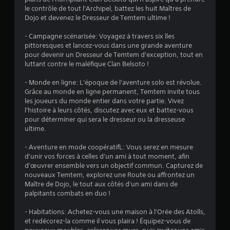
o
le contrôle de tout l'Archipel, battez les huit Maîtres de
Dojo et devenez le Dresseur de Temtem ultime !
i
- Campagne scénarisée: Voyagez à travers six îles
pittoresques et lancez-vous dans une grande aventure
l
pour devenir un Dresseur de Temtem d'exception, tout en
luttant contre le maléfique Clan Belsoto !
e
- Monde en ligne: L'époque de l'aventure solo est révolue.
s
Grâce au monde en ligne permanent, Temtem invite tous
les joueurs du monde entier dans votre partie. Vivez
s
l'histoire à leurs côtés, discutez avec eux et battez-vous
pour déterminer qui sera le dresseur ou la dresseuse
u
ultime.
r
- Aventure en mode coopératifL: Vous serez en mesure
d'unir vos forces à celles d'un ami à tout moment, afin
5
d'œuvrer ensemble vers un objectif commun. Capturez de
nouveaux Temtem, explorez une Route ou affrontez un
(
Maître de Dojo, le tout aux côtés d'un ami dans de
palpitants combats en duo !
2
- Habitations: Achetez-vous une maison à l'Orée des Atolls,
5
et redécorez-la comme il vous plaira ! Équipez-vous de