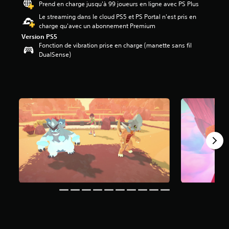
Prend en charge jusqu'à 99 joueurs en ligne avec PS Plus
é
Le streaming dans le cloud PS5 et PS Portal n'est pris en
t
charge qu'avec un abonnement Premium
o
Version PS5
i
Fonction de vibration prise en charge (manette sans fil
l
DualSense)
e
s
s
u
r
5
(
2
,
5
K
a
v
i
s
)