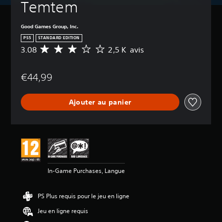
Temtem
Good Games Group, Inc.
PS5
STANDARD EDITION
3.08
2,5 K avis
M
o
y
€44,99
e
n
n
Ajouter au panier
e
d
e
s
a
v
i
s
In-Game Purchases, Langue
:
3
PS Plus requis pour le jeu en ligne
.
0
Jeu en ligne requis
8