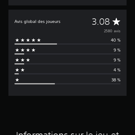
M
3.08
Avis global des joueurs
o
2580 avis
40 %
y
9 %
e
9 %
n
4 %
n
38 %
e
d
e
s
a