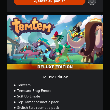
Ajouter au panier
D
e
l
u
x
e
E
d
i
t
i
o
n
Deluxe Edition
Temtem
Temcard Brag Emote
Suit Up Emote
Top Tamer cosmetic pack
Stylish Suit cosmetic pack