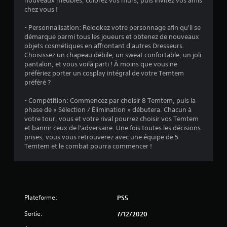
nouveaux meubles, colorez vos murs, puis invitez vos amis
8
chez vous !
0
- Personnalisation: Relookez votre personnage afin qu'il se
démarque parmi tous les joueurs et obtenez de nouveaux
objets cosmétiques en affrontant d'autres Dresseurs.
Choisissez un chapeau débile, un sweat confortable, un joli
a
pantalon, et vous voilà parti ! À moins que vous ne
préfériez porter un cosplay intégral de votre Temtem
v
préféré ?
i
- Compétition: Commencez par choisir 8 Temtem, puis la
phase de « Sélection / Élimination » débutera. Chacun à
s
votre tour, vous et votre rival pourrez choisir vos Temtem
et bannir ceux de l'adversaire. Une fois toutes les décisions
prises, vous vous retrouverez avec une équipe de 5
)
Temtem et le combat pourra commencer !
Plateforme:
PS5
Sortie:
7/12/2020