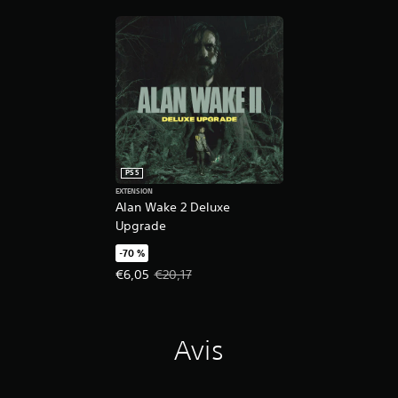
PS5
EXTENSION
Alan Wake 2 Deluxe
Upgrade
-70 %
Prix de l'offre : €6,05 Prix initial : €20,17
€6,05
€20,17
Avis