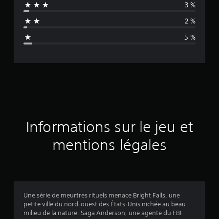
3 %
n
2 %
n
5 %
e
d
e
s
a
Informations sur le jeu et
v
mentions légales
i
s
Une série de meurtres rituels menace Bright Falls, une
petite ville du nord-ouest des États-Unis nichée au beau
:
milieu de la nature. Saga Anderson, une agente du FBI