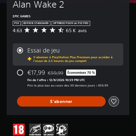
Alan Wake 2
EPIC GAMES
PS5
ÉDITION STANDARD
OPTIMISÉ POUR LA PS5 PRO
4.63
65 K avis
M
o
y
e
Essai de jeu
n
S'abonner à PlayStation Plus Premium pour accéder à
n
l'essai de 2.5 heures du jeu complet
e
d
€17,99
€59,99
Économisez 70 %
e
Remise par rapport au prix d'origine de €59
s
Fin de l'offre : 12/8/2026 10:59 PM UTC
a
Prix le plus bas au cours des 30 derniers jours : €59,99
v
i
S'abonner
s
:
4
.
6
3