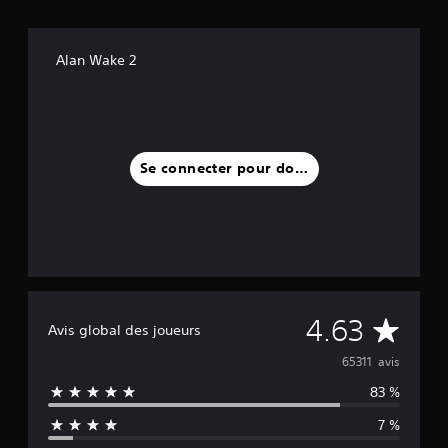
Alan Wake 2
Se connecter pour donner un avis
M
4.63
Avis global des joueurs
o
65311 avis
83 %
y
7 %
e