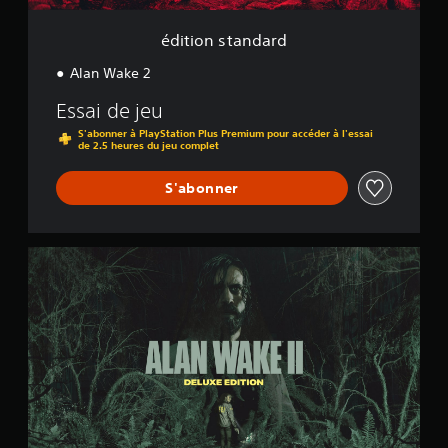
a
r
édition standard
d
Alan Wake 2
Essai de jeu
S'abonner à PlayStation Plus Premium pour accéder à l'essai
de 2.5 heures du jeu complet
S'abonner
é
d
i
t
i
o
n
d
e
l
u