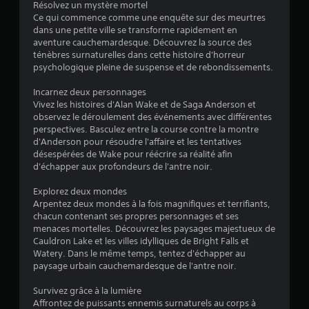
Résolvez un mystère mortel
s
Ce qui commence comme une enquête sur des meurtres
dans une petite ville se transforme rapidement en
u
aventure cauchemardesque. Découvrez la source des
ténèbres surnaturelles dans cette histoire d'horreur
r
psychologique pleine de suspense et de rebondissements.
5
Incarnez deux personnages
Vivez les histoires d'Alan Wake et de Saga Anderson et
(
observez le déroulement des événements avec différentes
perspectives. Basculez entre la course contre la montre
6
d'Anderson pour résoudre l'affaire et les tentatives
désespérées de Wake pour réécrire sa réalité afin
5
d'échapper aux profondeurs de l'antre noir.
3
Explorez deux mondes
Arpentez deux mondes à la fois magnifiques et terrifiants,
1
chacun contenant ses propres personnages et ses
menaces mortelles. Découvrez les paysages majestueux de
1
Cauldron Lake et les villes idylliques de Bright Falls et
Watery. Dans le même temps, tentez d'échapper au
paysage urbain cauchemardesque de l'antre noir.
a
Survivez grâce à la lumière
Affrontez de puissants ennemis surnaturels au corps à