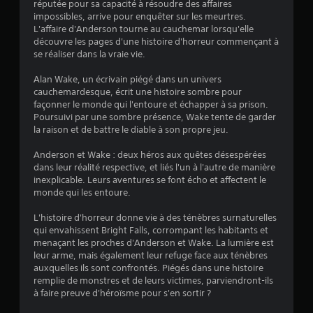
réputée pour sa capacité à résoudre des affaires
4
impossibles, arrive pour enquêter sur les meurtres.
L'affaire d'Anderson tourne au cauchemar lorsqu'elle
.
découvre les pages d'une histoire d'horreur commençant à
se réaliser dans la vraie vie.
6
Alan Wake, un écrivain piégé dans un univers
3
cauchemardesque, écrit une histoire sombre pour
façonner le monde qui l'entoure et échapper à sa prison.
Poursuivi par une sombre présence, Wake tente de garder
la raison et de battre le diable à son propre jeu.
é
Anderson et Wake : deux héros aux quêtes désespérées
t
dans leur réalité respective, et liés l'un à l'autre de manière
inexplicable. Leurs aventures se font écho et affectent le
o
monde qui les entoure.
L'histoire d'horreur donne vie à des ténèbres surnaturelles
i
qui envahissent Bright Falls, corrompant les habitants et
menaçant les proches d'Anderson et Wake. La lumière est
l
leur arme, mais également leur refuge face aux ténèbres
auxquelles ils sont confrontés. Piégés dans une histoire
e
remplie de monstres et de leurs victimes, parviendront-ils
à faire preuve d'héroïsme pour s'en sortir ?
s