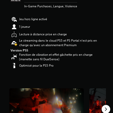
In-Game Purchases, Langue, Violence
é
t
o
Jeu hors ligne activé
i
l
1 joueur
e
Lecture à distance prise en charge
s
s
Le streaming dans le cloud PS5 et PS Portal n'est pris en
u
charge qu'avec un abonnement Premium
r
Version PS5
5
Fonction de vibration et effet gâchette pris en charge
(
(manette sans fil DualSense)
6
Optimisé pour la PS5 Pro
5
K
a
v
i
s
)