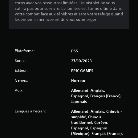
v
corps avec vos ressources limitées. Un pistolet ne vous
suffira pas pour survivre. La lumière est l'arme ultime dans
i
votre combat face aux ténèbres et sera votre refuge quand
les ennemis menaceront de vous submerger.
s
)
Plateforme:
PS5
Sortie:
27/10/2023
Éditeur:
EPIC GAMES
Genres:
Horreur
Voix:
Allemand, Anglais,
Espagnol, Français (France),
Japonais
Langues à l'écran:
Allemand, Anglais, Chinois -
simplifié, Chinois -
traditionnel, Coréen,
Espagnol, Espagnol
(Mexique), Français (France),