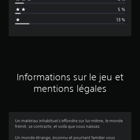
n
5 %
n
13 %
e
d
e
s
a
Informations sur le jeu et
v
mentions légales
i
s
Un matériau inhabituel s'effondre sur lui-même, le monde
frémit, se contracte, et voilà que vous naissez.
:
Un monde étrange, inconnu et pourtant familier vous