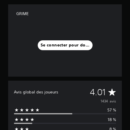
GRIME
Se connecter pour donner un avis
M
4.01
Avis global des joueurs
o
1434 avis
57 %
y
18 %
e
8 %