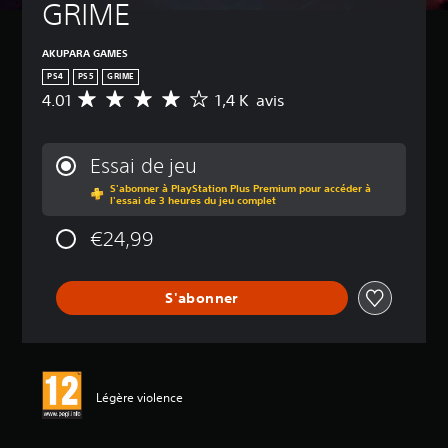
GRIME
AKUPARA GAMES
PS4
PS5
GRIME
4.01
1,4 K avis
M
o
y
e
Essai de jeu
n
S'abonner à PlayStation Plus Premium pour accéder à
n
l'essai de 3 heures du jeu complet
e
d
€24,99
e
s
a
S'abonner
v
i
s
:
4
Légère violence
.
0
1