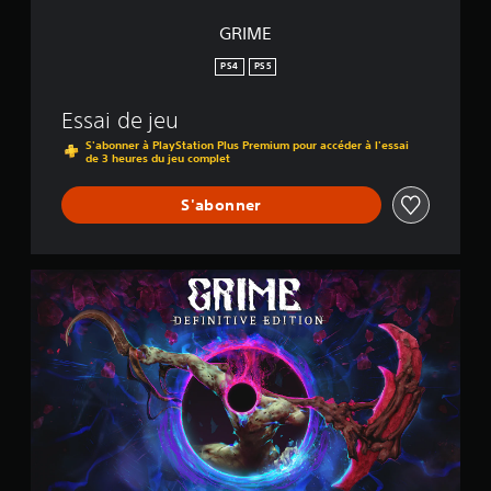
GRIME
PS4
PS5
Essai de jeu
S'abonner à PlayStation Plus Premium pour accéder à l'essai
de 3 heures du jeu complet
S'abonner
G
R
I
M
E