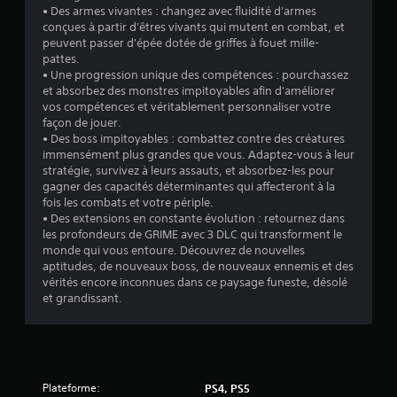
s
• Des armes vivantes : changez avec fluidité d'armes
conçues à partir d'êtres vivants qui mutent en combat, et
u
peuvent passer d'épée dotée de griffes à fouet mille-
pattes.
r
• Une progression unique des compétences : pourchassez
et absorbez des monstres impitoyables afin d'améliorer
5
vos compétences et véritablement personnaliser votre
façon de jouer.
(
• Des boss impitoyables : combattez contre des créatures
immensément plus grandes que vous. Adaptez-vous à leur
1
stratégie, survivez à leurs assauts, et absorbez-les pour
gagner des capacités déterminantes qui affecteront à la
4
fois les combats et votre périple.
• Des extensions en constante évolution : retournez dans
3
les profondeurs de GRIME avec 3 DLC qui transforment le
monde qui vous entoure. Découvrez de nouvelles
4
aptitudes, de nouveaux boss, de nouveaux ennemis et des
vérités encore inconnues dans ce paysage funeste, désolé
et grandissant.
a
v
Plateforme:
PS4, PS5