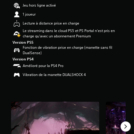
Jeu hors ligne activé
é
1 joueur
t
o
Lecture à distance prise en charge
i
Le streaming dans le cloud PS5 et PS Portal n'est pris en
l
charge qu'avec un abonnement Premium
e
s
Version PS5
s
Fonction de vibration prise en charge (manette sans fil
u
DualSense)
r
Version PS4
5
Amélioré pour la PS4 Pro
(
1
Vibration de la manette DUALSHOCK 4
,
4
K
a
v
i
s
)