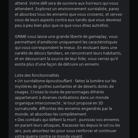
4
attend. Votre défi sera de survivre aux horreurs qui vous
attendent. Explorez un environnement surréaliste, parez
.
et absorbez tous les ennemis que vous croiserez, et servez-
vous de leurs aspects contre eux tandis que vous devenez
0
peu à peu bien plus que ce que vous étiez autrefois.
1
GRIME vous laisse une grande liberté de gameplay, vous
permettant d'améliorer uniquement les caractéristiques
qui vous correspondent le mieux. En évoluant dans une
variété de décors familiers, en rencontrant leurs habitants,
é
et en découvrant la source de leur folie, vous verrez qu'il
existe plus d'une façon de détruire un ennemi.
t
Liste des fonctionnalités
o
• Un surréalisme époustouflant : faites la lumière sur les
mystères de grottes suintantes et de déserts dotés de
visages. Croisez la route de personnages éthérés
i
appartenant à diverses civilisations dans un monde
organique interconnecté ; le tout proposé en 3D
l
surnaturelle. Affrontez des ennemis engendrés par le
monde, et absorbez-les complètement.
e
• Des combats qui défient la mort : punissez vos ennemis
en parant leurs attaques, fracassez-les depuis le sol ou les
s
airs, puis absorbez-les pour vous renforcer et continuer
votre guerre contre ce monde vivant.