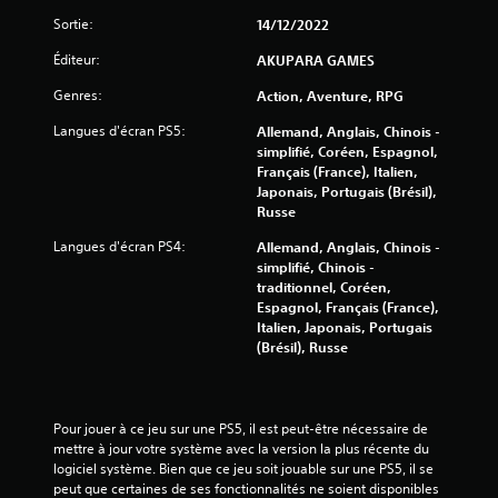
i
Sortie:
14/12/2022
s
Éditeur:
AKUPARA GAMES
)
Genres:
Action, Aventure, RPG
Langues d'écran PS5:
Allemand, Anglais, Chinois -
simplifié, Coréen, Espagnol,
Français (France), Italien,
Japonais, Portugais (Brésil),
Russe
Langues d'écran PS4:
Allemand, Anglais, Chinois -
simplifié, Chinois -
traditionnel, Coréen,
Espagnol, Français (France),
Italien, Japonais, Portugais
(Brésil), Russe
Pour jouer à ce jeu sur une PS5, il est peut-être nécessaire de 
mettre à jour votre système avec la version la plus récente du 
logiciel système. Bien que ce jeu soit jouable sur une PS5, il se 
peut que certaines de ses fonctionnalités ne soient disponibles 