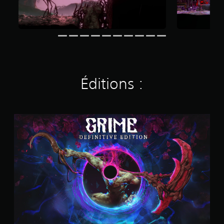
Éditions :
G
R
I
M
E