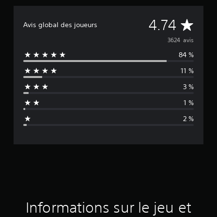
M
4.74
Avis global des joueurs
o
3624 avis
84 %
y
11 %
e
3 %
n
1 %
n
2 %
e
d
e
s
a
Informations sur le jeu et