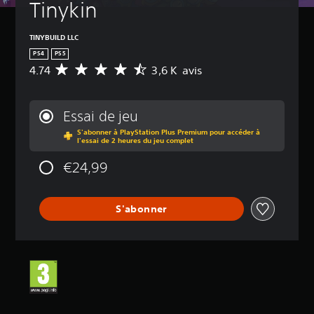
Tinykin
TINYBUILD LLC
PS4
PS5
4.74
3,6 K avis
M
o
y
e
Essai de jeu
n
S'abonner à PlayStation Plus Premium pour accéder à
n
l'essai de 2 heures du jeu complet
e
d
€24,99
e
s
a
S'abonner
v
i
s
:
4
.
7
4