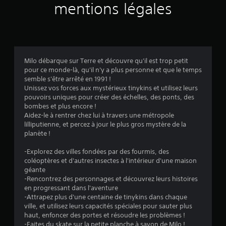
v
mentions légales
i
s
Milo débarque sur Terre et découvre qu'il est trop petit
pour ce monde-là, qu'il n'y a plus personne et que le temps
:
semble s'être arrêté en 1991 !
Unissez vos forces aux mystérieux tinykins et utilisez leurs
4
pouvoirs uniques pour créer des échelles, des ponts, des
bombes et plus encore !
.
Aidez-le à rentrer chez lui à travers une métropole
lilliputienne, et percez à jour le plus gros mystère de la
7
planète !
4
-Explorez des villes fondées par des fourmis, des
coléoptères et d'autres insectes à l'intérieur d'une maison
géante
-Rencontrez des personnages et découvrez leurs histoires
é
en progressant dans l'aventure
-Attrapez plus d'une centaine de tinykins dans chaque
t
ville, et utilisez leurs capacités spéciales pour sauter plus
haut, enfoncer des portes et résoudre les problèmes !
-Faites du skate sur la petite planche à savon de Milo !