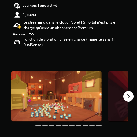
Jeu hors ligne activé
é
1 joueur
t
o
Le streaming dans le cloud PS5 et PS Portal n'est pris en
i
charge qu'avec un abonnement Premium
l
Version PS5
e
Fonction de vibration prise en charge (manette sans fil
s
DualSense)
s
u
r
5
(
3
,
6
K
a
v
i
s
)