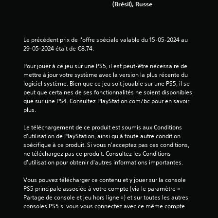
2
(Brésil), Russe
4
Le précédent prix de l'offre spéciale valable du 15-05-2024 au 
29-05-2024 était de €8.74.
a
Pour jouer à ce jeu sur une PS5, il est peut-être nécessaire de 
v
mettre à jour votre système avec la version la plus récente du 
logiciel système. Bien que ce jeu soit jouable sur une PS5, il se 
i
peut que certaines de ses fonctionnalités ne soient disponibles 
que sur une PS4. Consultez PlayStation.com/bc pour en savoir 
s
plus.
)
Le téléchargement de ce produit est soumis aux Conditions 
d'utilisation de PlayStation, ainsi qu'à toute autre condition 
spécifique à ce produit. Si vous n'acceptez pas ces conditions, 
ne téléchargez pas ce produit. Consultez les Conditions 
d'utilisation pour obtenir d'autres informations importantes.
Vous pouvez télécharger ce contenu et y jouer sur la console 
PS5 principale associée à votre compte (via le paramètre « 
Partage de console et jeu hors ligne ») et sur toutes les autres 
consoles PS5 si vous vous connectez avec ce même compte.