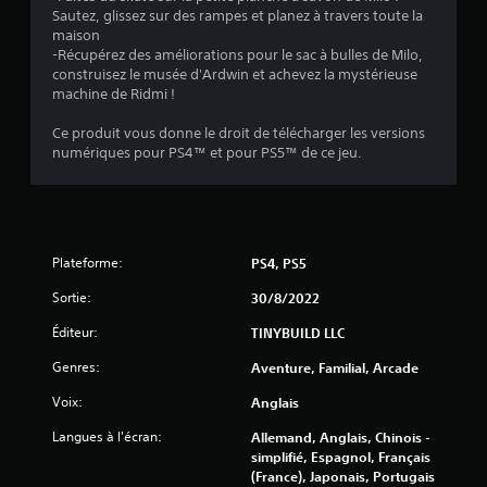
o
Sautez, glissez sur des rampes et planez à travers toute la
maison
i
-Récupérez des améliorations pour le sac à bulles de Milo,
construisez le musée d'Ardwin et achevez la mystérieuse
l
machine de Ridmi !
e
Ce produit vous donne le droit de télécharger les versions
numériques pour PS4™ et pour PS5™ de ce jeu.
s
s
u
Plateforme:
PS4, PS5
r
Sortie:
30/8/2022
5
Éditeur:
TINYBUILD LLC
(
Genres:
Aventure, Familial, Arcade
3
Voix:
Anglais
Langues à l'écran:
Allemand, Anglais, Chinois -
6
simplifié, Espagnol, Français
(France), Japonais, Portugais