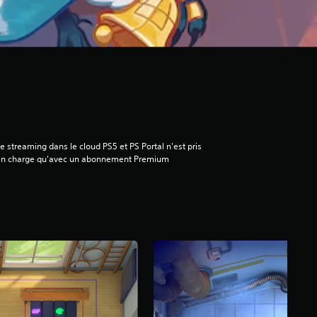
e streaming dans le cloud PS5 et PS Portal n'est pris
en charge qu'avec un abonnement Premium