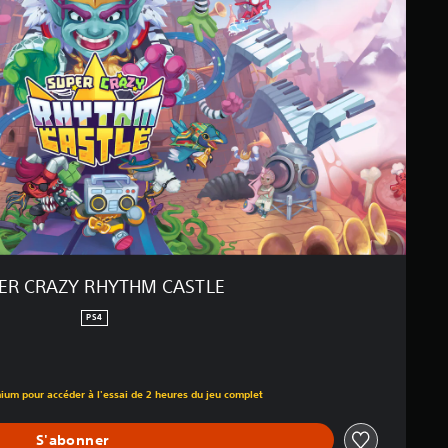
ER CRAZY RHYTHM CASTLE
PS4
ium pour accéder à l'essai de 2 heures du jeu complet
S'abonner