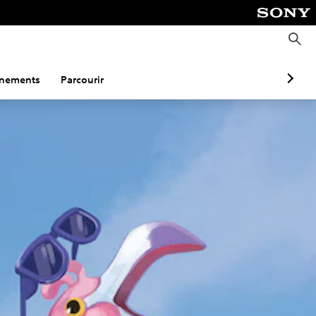
R
e
c
h
e
nements
Parcourir
r
c
h
e
r