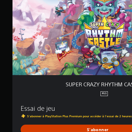
C
R
A
Z
Y
R
H
Y
T
H
M
C
A
S
T
SUPER CRAZY RHYTHM CA
L
E
PS5
Essai de jeu
S'abonner à PlayStation Plus Premium pour accéder à l'essai de 2 heures
S'abonner