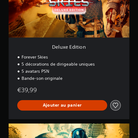
E
d
i
t
i
o
n
Deluxe Edition
Forever Skies
5 décorations de dirigeable uniques
5 avatars PSN
Bande-son originale
€39,99
Ajouter au panier
H
e
l