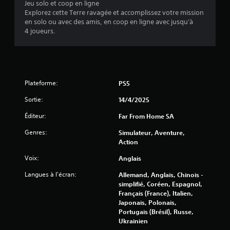
(
Jeu solo et coop en ligne
Explorez cette Terre ravagée et accomplissez votre mission
3
en solo ou avec des amis, en coop en ligne avec jusqu'à
4 joueurs.
2
7
5
Plateforme:
PS5
Sortie:
14/4/2025
a
Éditeur:
Far From Home SA
v
Genres:
Simulateur, Aventure,
Action
i
Voix:
Anglais
s
Langues à l'écran:
Allemand, Anglais, Chinois -
simplifié, Coréen, Espagnol,
)
Français (France), Italien,
Japonais, Polonais,
Portugais (Brésil), Russe,
Ukrainien