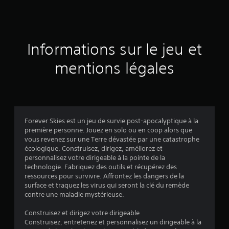
e
s
a
Informations sur le jeu et
v
mentions légales
i
s
Forever Skies est un jeu de survie post-apocalyptique à la
première personne. Jouez en solo ou en coop alors que
:
vous revenez sur une Terre dévastée par une catastrophe
écologique. Construisez, dirigez, améliorez et
4
personnalisez votre dirigeable à la pointe de la
technologie. Fabriquez des outils et récupérez des
.
ressources pour survivre. Affrontez les dangers de la
surface et traquez les virus qui seront la clé du remède
2
contre une maladie mystérieuse.
9
Construisez et dirigez votre dirigeable
Construisez, entretenez et personnalisez un dirigeable à la