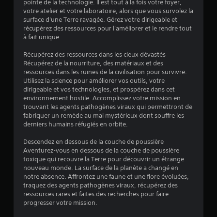
pointe de la technologie. Il est tout à la fois votre foyer,
votre atelier et votre laboratoire, alors que vous survolez la
é
surface d'une Terre ravagée. Gérez votre dirigeable et
récupérez des ressources pour l'améliorer et le rendre tout
t
à fait unique.
o
Récupérez des ressources dans les cieux dévastés
Récupérez de la nourriture, des matériaux et des
ressources dans les ruines de la civilisation pour survivre.
i
Utilisez la science pour améliorer vos outils, votre
dirigeable et vos technologies, et prospérez dans cet
l
environnement hostile. Accomplissez votre mission en
trouvant les agents pathogènes viraux qui permettront de
e
fabriquer un remède au mal mystérieux dont souffre les
derniers humains réfugiés en orbite.
s
Descendez en dessous de la couche de poussière
s
Aventurez-vous en dessous de la couche de poussière
toxique qui recouvre la Terre pour découvrir un étrange
u
nouveau monde. La surface de la planète a changé en
notre absence. Affrontez une faune et une flore évoluées,
r
traquez des agents pathogènes viraux, récupérez des
ressources rares et faites des recherches pour faire
5
progresser votre mission.