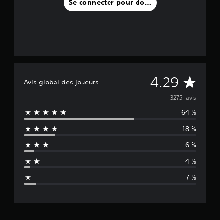
Se connecter pour donner un avis
M
4.29
Avis global des joueurs
o
3275 avis
64 %
y
18 %
e
6 %
n
4 %
n
7 %
e
d