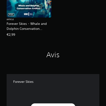
PS5
ARTICLE
Forever Skies - Whale and
Dolphin Conservation
Artifact
€2,99
Avis
Forever Skies