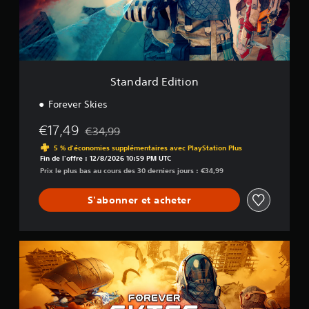
d
E
d
i
t
i
o
Standard Edition
n
Forever Skies
€17,49
€34,99
Remise par rapport au prix d'origine de €34,99
5 % d'économies supplémentaires avec PlayStation Plus
Fin de l'offre : 12/8/2026 10:59 PM UTC
Prix le plus bas au cours des 30 derniers jours : €34,99
S'abonner et acheter
D
e
l
u
x
e