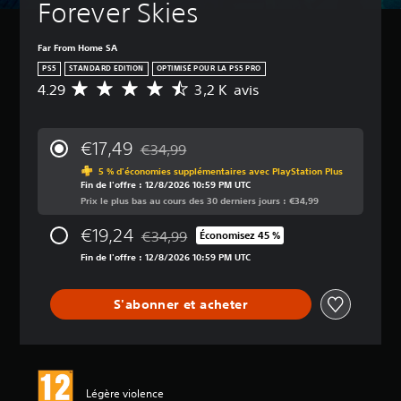
Forever Skies
Far From Home SA
PS5
STANDARD EDITION
OPTIMISÉ POUR LA PS5 PRO
4.29
3,2 K avis
M
o
y
e
€17,49
€34,99
n
Remise par rapport au prix d'origine de €34
n
5 % d'économies supplémentaires avec PlayStation Plus
Fin de l'offre : 12/8/2026 10:59 PM UTC
e
Prix le plus bas au cours des 30 derniers jours : €34,99
d
e
€19,24
€34,99
s
Économisez 45 %
Remise par rapport au prix d'origine de €34
a
Fin de l'offre : 12/8/2026 10:59 PM UTC
v
i
s
S'abonner et acheter
:
4
.
2
Légère violence
9