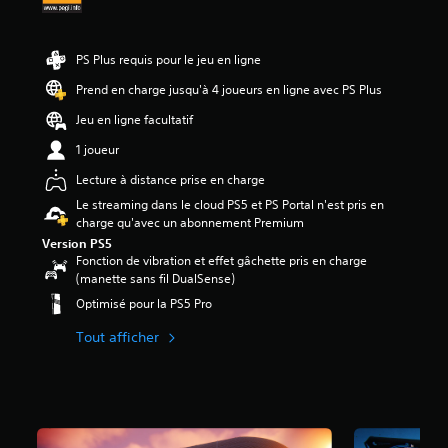
é
t
PS Plus requis pour le jeu en ligne
o
i
Prend en charge jusqu'à 4 joueurs en ligne avec PS Plus
l
Jeu en ligne facultatif
e
s
1 joueur
s
u
Lecture à distance prise en charge
r
Le streaming dans le cloud PS5 et PS Portal n'est pris en
5
charge qu'avec un abonnement Premium
(
Version PS5
3
Fonction de vibration et effet gâchette pris en charge
,
(manette sans fil DualSense)
2
Optimisé pour la PS5 Pro
K
Tout afficher
a
v
i
s
)