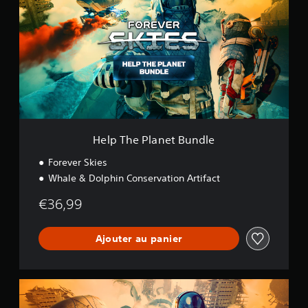
p
T
h
e
P
l
a
n
e
t
B
Help The Planet Bundle
u
n
Forever Skies
d
Whale & Dolphin Conservation Artifact
l
e
€36,99
Ajouter au panier
A
i