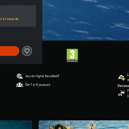
 à l'essai de
L
Jeu en ligne facultatif
De 1 à 4 joueurs
Versio
F
(