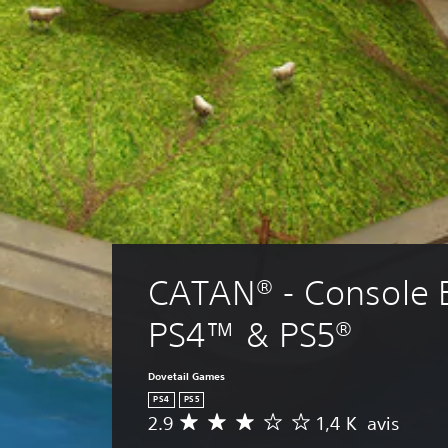
CATAN® - Console E
PS4™ & PS5®
Dovetail Games
PS4
PS5
2.9
1,4 K avis
M
o