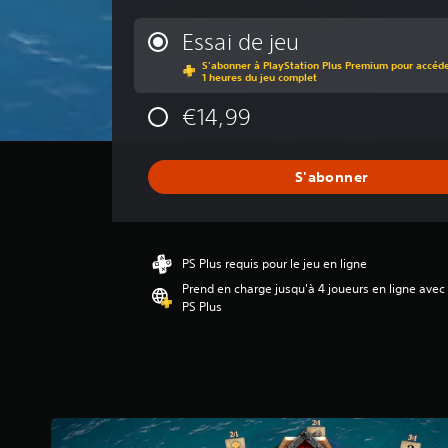
y
e
Essai de jeu
n
S'abonner à PlayStation Plus Premium pour accéder
n
1 heures du jeu complet
e
d
€14,99
e
s
a
S'abonner
v
i
s
:
PS Plus requis pour le jeu en ligne
2
Prend en charge jusqu'à 4 joueurs en ligne avec
.
PS Plus
9
é
t
o
i
l