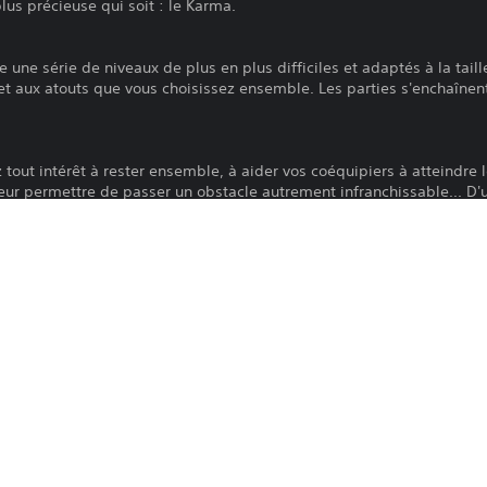
plus précieuse qui soit : le Karma.
une série de niveaux de plus en plus difficiles et adaptés à la taill
t aux atouts que vous choisissez ensemble. Les parties s'enchaînen
 tout intérêt à rester ensemble, à aider vos coéquipiers à atteindre 
 leur permettre de passer un obstacle autrement infranchissable... D
 effectuez vous octroie ce doux Karma, nécessaire pour déverrouil
nes parties.
amille ou entre amis ? Le mode Totem est un mode local idéal pour ê
oueurs, dans des mini-jeux rythmés et délirants.
aider ses coéquipiers à obtenir du Karma, joueurs débutants comme 
2 langues, le jeu prend en charge le cross-play entre PC et console, e
les et Totems entre amis. À bientôt dans le Zoo !