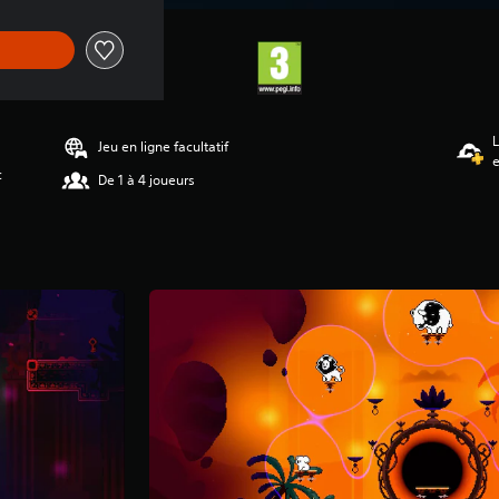
L
Jeu en ligne facultatif
c
De 1 à 4 joueurs