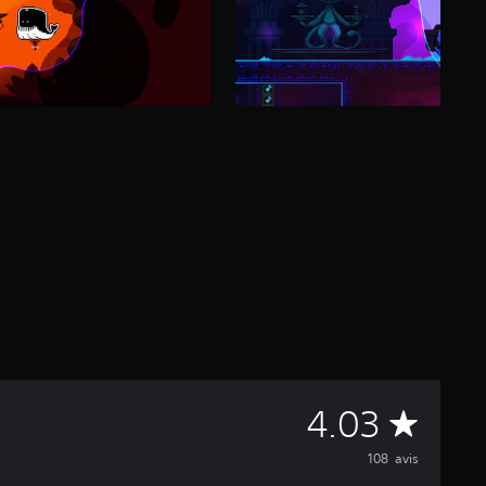
M
4.03
o
108 avis