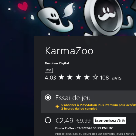
KarmaZoo
Devolver Digital
PS5
4.03
108 avis
M
o
y
e
Essai de jeu
n
S'abonner à PlayStation Plus Premium pour accéder
n
2 heures du jeu complet
e
d
€2,49
€9,99
Économisez 75 %
Remise par rapport au prix d'
e
Fin de l'offre : 12/8/2026 10:59 PM UTC
s
Prix le plus bas au cours des 30 derniers jours : €9,99
a