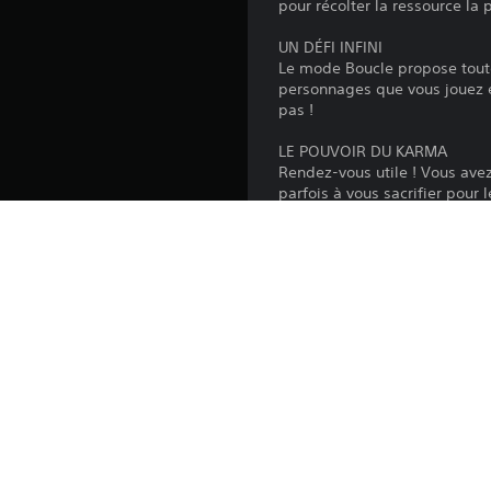
pour récolter la ressource la 
UN DÉFI INFINI
Le mode Boucle propose toute 
personnages que vous jouez e
pas !
LE POUVOIR DU KARMA
Rendez-vous utile ! Vous avez
parfois à vous sacrifier pour
chaque bonne action que vous
et capacités pour vos prochai
MULTIJOUEUR EN LOCAL
Vous passez l'après-midi en f
un tournoi où s'affrontent 8 j
DES PARTIES SUR MESURE
N'importe qui peut jouer et 
différentes ! Disponible en 2
privés pour profiter des Bouc