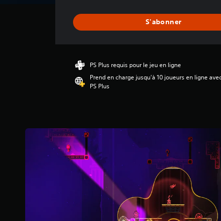
v
i
S'abonner
s
:
4
.
PS Plus requis pour le jeu en ligne
0
Prend en charge jusqu'à 10 joueurs en ligne ave
3
PS Plus
é
t
o
i
l
e
s
s
u
r
5
(
1