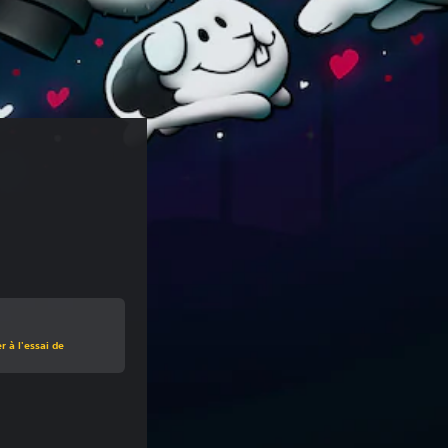
 à l'essai de
origine de €9,99