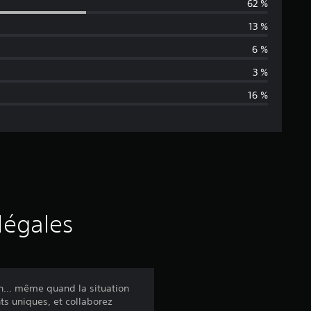
62 %
y
13 %
e
6 %
n
3 %
16 %
n
e
d
e
s
légales
a
v
on... même quand la situation
ts uniques, et collaborez
i