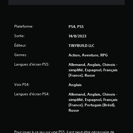
e
u
d
e
é
n
t
m
e
Plateforme:
o
PS4, PS5
d
c
Sortie:
14/8/2023
e
t
c
i
Éditeur:
TINYBUILD LLC
i
o
n
Genres:
Action, Aventure, RPG
n
é
d
m
Langues d'écran PS5:
Allemand, Anglais, Chinois -
e
a
simplifié, Espagnol, Français
m
t
(France), Russe
o
i
Voix PS4:
Anglais
q
u
u
v
Langues d'écran PS4:
Allemand, Anglais, Chinois -
e
e
simplifié, Espagnol, Français
(
m
(France), Portugais (Brésil),
j
e
Russe
e
n
u
t
h
s
o
Pour jouer à ce jeu sur une PS5, il est peut-être nécessaire de 