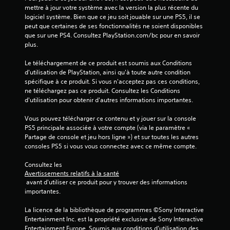
r
V
mettre à jour votre système avec la version la plus récente du 
s
o
logiciel système. Bien que ce jeu soit jouable sur une PS5, il se 
l
u
peut que certaines de ses fonctionnalités ne soient disponibles 
i
s
que sur une PS4. Consultez PlayStation.com/bc pour en savoir 
g
p
plus.
n
o
e
u
Le téléchargement de ce produit est soumis aux Conditions 
u
v
d'utilisation de PlayStation, ainsi qu'à toute autre condition 
n
e
spécifique à ce produit. Si vous n'acceptez pas ces conditions, 
i
z
ne téléchargez pas ce produit. Consultez les Conditions 
q
j
d'utilisation pour obtenir d'autres informations importantes.
u
o
e
u
Vous pouvez télécharger ce contenu et y jouer sur la console 
m
e
PS5 principale associée à votre compte (via le paramètre « 
e
r
Partage de console et jeu hors ligne ») et sur toutes les autres 
n
a
consoles PS5 si vous vous connectez avec ce même compte.
t
u
)
j
Consultez les 
.
e
Avertissements relatifs à la santé
u
 avant d'utiliser ce produit pour y trouver des informations 
s
S
importantes.
a
a
n
La licence de la bibliothèque de programmes ©Sony Interactive 
u
s
Entertainment Inc. est la propriété exclusive de Sony Interactive 
v
u
Entertainment Europe. Soumis aux conditions d’utilisation des 