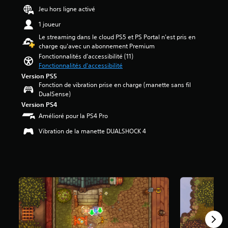
u
h
l
l
Jeu hors ligne activé
s
a
e
a
é
i
q
m
d
1 joueur
t
e
u
e
i
o
Le streaming dans le cloud PS5 et PS Portal n'est pris en
u
e
n
f
i
charge qu'avec un abonnement Premium
s
r
t
f
l
Fonctionnalités d'accessibilité (11)
o
f
i
s
e
Fonctionnalités d'accessibilité
r
o
c
s
t
Version PS5
t
u
u
s
o
Fonction de vibration prise en charge (manette sans fil
i
r
l
u
u
DualSense)
e
n
t
r
c
Version PS4
a
i
é
5
h
u
e
g
Amélioré pour la PS4 Pro
(
e
d
s
l
2
Vibration de la manette DUALSHOCK 4
s
i
v
o
5
o
i
b
3
V
.
s
a
o
u
l
a
u
e
e
v
s
A
l
d
i
p
u
l
u
s
o
t
e
j
)
u
r
m
e
v
e
e
u
e
n
e
s
z