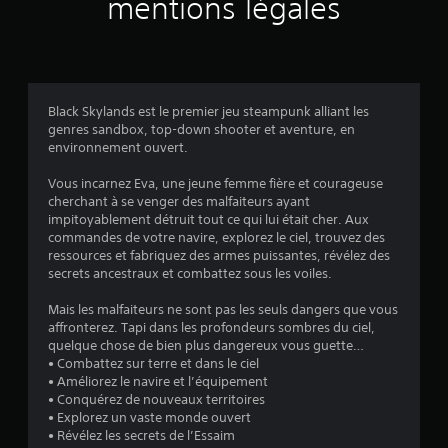
(
mentions légales
u
t
2
J
m
o
o
5
u
m
a
e
3
Black Skylands est le premier jeu steampunk alliant les
b
n
genres sandbox, top-down shooter et aventure, en
l
t
environnement ouvert.
e
d
s
u
a
Vous incarnez Eva, une jeune femme fière et courageuse
r
a
cherchant à se venger des malfaiteurs ayant
a
n
v
impitoyablement détruit tout ce qui lui était cher. Aux
n
s
commandes de votre navire, explorez le ciel, trouvez des
t
ressources et fabriquez des armes puissantes, révélez des
i
c
l
secrets ancestraux et combattez sous les voiles.
o
e
s
m
g
Mais les malfaiteurs ne sont pas les seuls dangers que vous
m
a
affronterez. Tapi dans les profondeurs sombres du ciel,
)
a
m
quelque chose de bien plus dangereux vous guette…
n
e
• Combattez sur terre et dans le ciel
p
d
• Améliorez le navire et l’équipement
l
e
• Conquérez de nouveaux territoires
a
s
• Explorez un vaste monde ouvert
y
• Révélez les secrets de l’Essaim
d
o