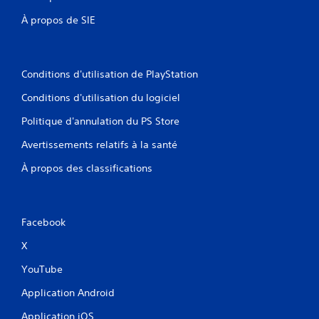
z
c
c
t
À propos de SIE
r
i
é
o
e
n
r
d
Conditions d'utilisation de PlayStation
d
e
e
m
Conditions d'utilisation du logiciel
s
o
p
Politique d'annulation du PS Store
u
o
v
i
Avertissements relatifs à la santé
e
n
m
À propos des classifications
t
e
s
n
d
t
e
s
s
Facebook
.
a
X
u
J
v
YouTube
e
o
g
u
Application Android
a
a
r
b
Application iOS