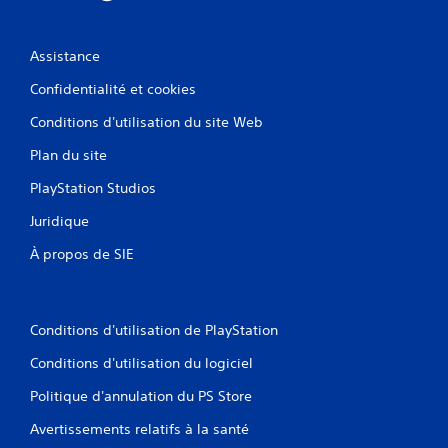
e
n
a
n
é
n
t
e
Assistance
d
ê
o
e
t
u
Confidentialité et cookies
s
r
u
t
e
n
Conditions d'utilisation du site Web
m
a
i
o
Plan du site
q
c
d
u
t
PlayStation Studios
i
e
i
f
m
l
Juridique
i
e
e
é
n
À propos de SIE
s
e
t
s
V
l
d
o
o
e
u
r
Conditions d'utilisation de PlayStation
m
s
s
a
p
d
Conditions d'utilisation du logiciel
n
o
'
i
u
a
Politique d'annulation du PS Store
è
v
c
r
e
t
Avertissements relatifs à la santé
e
z
i