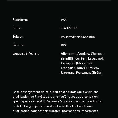
e
o
s
s
m
i
c
m
q
o
a
u
Plateforme:
PS5
d
n
e
e
d
Sortie:
30/3/2026
)
s
e
c
s
V
Éditeur:
imissmyfriends.studio
o
d
o
u
e
u
Genres:
RPG
l
d
s
Langues à l'écran:
e
Allemand, Anglais, Chinois -
é
p
u
simplifié, Coréen, Espagnol,
t
o
r
Espagnol (Mexique),
e
u
p
Français (France), Italien,
c
v
o
Japonais, Portugais (Brésil)
t
e
u
i
z
r
o
r
j
n
a
o
Le téléchargement de ce produit est soumis aux Conditions 
d
l
u
d'utilisation de PlayStation, ainsi qu'à toute autre condition 
e
e
e
spécifique à ce produit. Si vous n'acceptez pas ces conditions, 
m
n
r
ne téléchargez pas ce produit. Consultez les Conditions 
o
t
;
d'utilisation pour obtenir d'autres informations importantes.
u
i
l
v
r