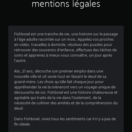
l
a
mentions légales
o
e
s
u
x
n
e
i
é
r
a
o
c
a
n
e
u
v
.
s
j
Fishbowl est une tranche de vie, une histoire sur le passage
s
e
à l'âge adulte racontée sur un mois. Appelez vos proches
i
a
u
en vidéo, travaillez à domicile, résolvez des puzzles pour
V
i
s
retrouver des souvenirs d'enfance, effectuez des tâches de
s
i
r
a
soins et apprenez à mieux vous connaître, un jour après
t
e
n
l'autre.
)
e
d
s
s
e
u
Alo, 21 ans, décroche son premier emploi dans une
c
s
t
nouvelle ville et vit seule tout en faisant le deuil de sa
o
i
e
grand-mère. Les choix qu'elle fait chaque jour pour
m
l
appréhender la vie la mèneront vers un voyage unique de
d
p
i
découverte de soi. Fishbowl est une histoire chaleureuse et
u
r
s
agréable qui traite de la vie dans l'isolement, de la
j
e
e
nécessité de cultiver des amitiés et de la compréhension du
e
n
r
deuil.
u
d
l
(
r
e
Dans Fishbowl, vivez tous les sentiments car il n'y a pas de
B
e
s
fin idéale.
l
a
c