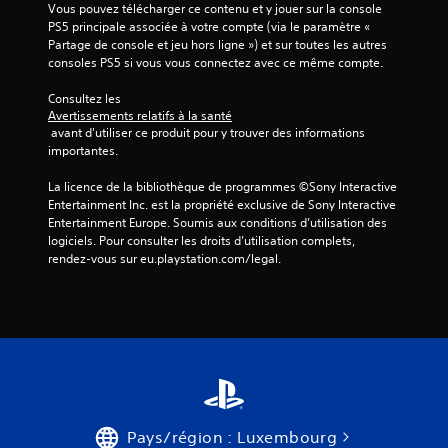
e
Vous pouvez télécharger ce contenu et y jouer sur la console 
e
l
s
PS5 principale associée à votre compte (via le paramètre « 
m
e
c
Partage de console et jeu hors ligne ») et sur toutes les autres 
e
j
o
consoles PS5 si vous vous connectez avec ce même compte.
n
e
u
t
u
l
Consultez les 
s
p
e
Avertissements relatifs à la santé
.
e
 avant d'utiliser ce produit pour y trouver des informations 
u
n
importantes.
r
d
J
s
a
o
La licence de la bibliothèque de programmes ©Sony Interactive 
i
n
u
Entertainment Inc. est la propriété exclusive de Sony Interactive 
m
t
Entertainment Europe. Soumis aux conditions d’utilisation des 
p
a
u
logiciels. Pour consulter les droits d’utilisation complets, 
o
n
b
rendez-vous sur eu.playstation.com/legal.
r
e
l
t
p
e
a
é
s
n
r
a
t
i
n
e
o
s
s
d
c
p
e
e
o
d
u
o
m
Pays/région : Luxembourg
v
n
m