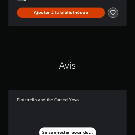
s
e
Ajouter à la bibliothèque
d
Y
o
y
o
Avis
Pipistrello and the Cursed Yoyo
Se connecter pour donner un avis