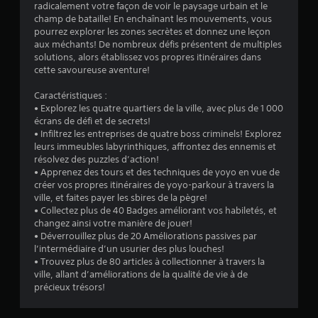
radicalement votre façon de voir le paysage urbain et le
é
champ de bataille! En enchaînant les mouvements, vous
pourrez explorer les zones secrètes et donnez une leçon
t
aux méchants! De nombreux défis présentent de multiples
solutions, alors établissez vos propres itinéraires dans
o
cette savoureuse aventure!
Caractéristiques :
i
• Explorez les quatre quartiers de la ville, avec plus de 1 000
écrans de défi et de secrets!
l
• Infiltrez les entreprises de quatre boss criminels! Explorez
leurs immeubles labyrinthiques, affrontez des ennemis et
e
résolvez des puzzles d’action!
• Apprenez des tours et des techniques de yoyo en vue de
s
créer vos propres itinéraires de yoyo-parkour à travers la
ville, et faites payer les sbires de la pègre!
s
• Collectez plus de 40 Badges améliorant vos habiletés, et
changez ainsi votre manière de jouer!
u
• Déverrouillez plus de 20 Améliorations passives par
l’intermédiaire d’un usurier des plus louches!
r
• Trouvez plus de 80 articles à collectionner à travers la
ville, allant d’améliorations de la qualité de vie à de
5
précieux trésors!
(