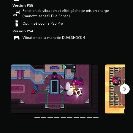
4
Version PS5
5
Fonction de vibration et effet gâchette pris en charge
(manette sans fil DualSense)
é
Optimisé pour la PS5 Pro
t
o
Version PS4
i
Vibration de la manette DUALSHOCK 4
l
e
s
s
u
r
5
(
4
9
7
a
v
i
s
)