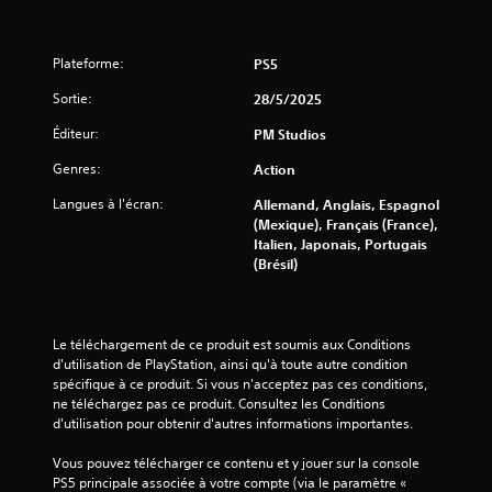
4
9
Plateforme:
PS5
Sortie:
28/5/2025
7
Éditeur:
PM Studios
Genres:
Action
a
Langues à l'écran:
Allemand, Anglais, Espagnol
(Mexique), Français (France),
v
Italien, Japonais, Portugais
(Brésil)
i
s
Le téléchargement de ce produit est soumis aux Conditions 
)
d'utilisation de PlayStation, ainsi qu'à toute autre condition 
spécifique à ce produit. Si vous n'acceptez pas ces conditions, 
ne téléchargez pas ce produit. Consultez les Conditions 
d'utilisation pour obtenir d'autres informations importantes.
Vous pouvez télécharger ce contenu et y jouer sur la console 
PS5 principale associée à votre compte (via le paramètre « 