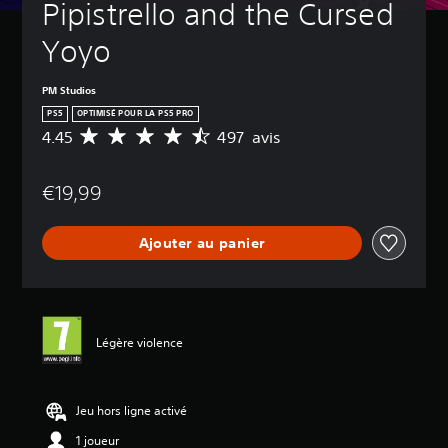
Pipistrello and the Cursed 
Yoyo
PM Studios
PS5
OPTIMISÉ POUR LA PS5 PRO
4.45
497 avis
M
o
y
€19,99
e
n
n
Ajouter au panier
e
d
e
s
a
v
Légère violence
i
s
:
Jeu hors ligne activé
4
1 joueur
.