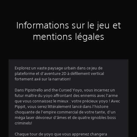
s
a
Informations sur le jeu et
v
mentions légales
i
s
Explorez un vaste paysage urbain dans ce jeu de
plateforme et d’aventure 2D à défilement vertical
:
fortement axé sur la narration!
4
Dans Pipistrello and the Cursed Yoyo, vous incarnez un
futur maître du yoyo affrontant des ennemis avec l’arme
.
que vous connaissez le mieux : votre précieux yoyo ! Avec
Pippit, vous serez littéralement lancé dans l’histoire
4
choquante de l’empire commercial de votre tante, d’un
méga laser dévoreur d’âmes et de quatre ignobles boss
5
criminels!
Chaque tour de yoyo que vous apprenez changera