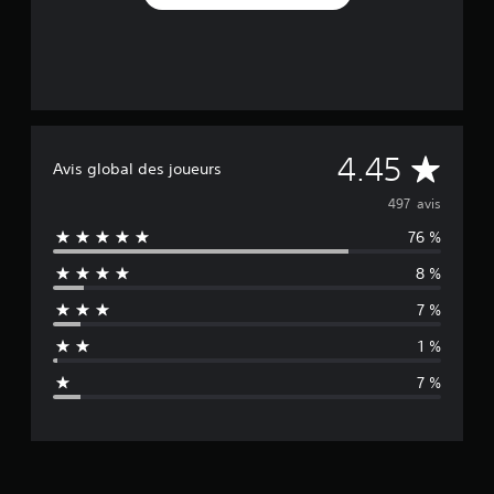
M
4.45
Avis global des joueurs
o
497 avis
76 %
y
8 %
e
7 %
n
1 %
n
7 %
e
d
e