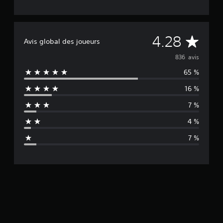
M
4.28
Avis global des joueurs
o
836 avis
65 %
y
16 %
e
7 %
n
4 %
n
7 %
e
d
e
s