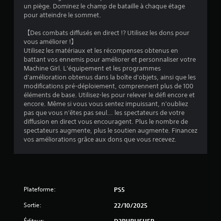
un piège. Dominez le champ de bataille à chaque étage
6
pour atteindre le sommet.
【Des combats diffusés en direct !? Utilisez les dons pour
vous améliorer !】
a
Utilisez les matériaux et les récompenses obtenus en
battant vos ennemis pour améliorer et personnaliser votre
v
Machine Girl. L'équipement et les programmes
d'amélioration obtenus dans la boîte d'objets, ainsi que les
i
modifications pré-déploiement, comprennent plus de 100
éléments de base. Utilisez-les pour relever le défi encore et
s
encore. Même si vous vous sentez impuissant, n'oubliez
pas que vous n'êtes pas seul... les spectateurs de votre
)
diffusion en direct vous encouragent. Plus le nombre de
spectateurs augmente, plus le soutien augmente. Financez
vos améliorations grâce aux dons que vous recevez.
Plateforme:
PS5
Sortie:
22/10/2025
Éditeur:
D3PUBLISHER