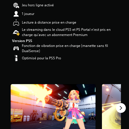
Jeu hors ligne activé
é
1 joueur
t
o
Lecture à distance prise en charge
i
Le streaming dans le cloud PS5 et PS Portal n'est pris en
l
charge qu'avec un abonnement Premium
e
s
Version PS5
s
Fonction de vibration prise en charge (manette sans fil
u
DualSense)
r
Optimisé pour la PS5 Pro
5
(
8
3
6
a
v
i
s
)