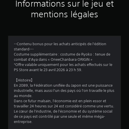
a
Informations sur le jeu et
v
mentions légales
i
s
--Contenu bonus pour les achats anticipés de l'édition
standard---
:
Costume supplémentaire : costume de Ryoko : tenue de
combat d'Aya dans « OneeChanbara ORIGIN »
4
*Offre valable uniquement pour les achats effectués sur le
PS Store avant le 23 avril 2026 à 23 h 59.
.
【Histoire】
2
En 2089, la Fédération unifiée du Japon est une puissance
industrielle, mais aussi l'un des pays où l'on travaille le plus
8
au monde.
Dans ce futur malsain, l'économie est en plein essor et
travailler 24 heures sur 24 est considéré comme une vertu.
Le cœur de l'industrie, de l'économie et du système social
é
de ce pays est contrôlé par une seule et même méga-
entreprise.
t