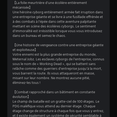
【La folie meurtrière d'une écolière entièrement
o
mécanisée】
Une héroïne cyborg entièrement armée fait irruption dans
une entreprise géante et se livre à une fusillade effrénée et
i
à des combats à l'épée dans cette aventure palpitante
mettant en scène des écolières cyborgs. Le sentiment
l
d'immoralité est irrésistible lorsque vous vous introduisez
dans un bureau et semez le chaos.
e
【Une histoire de vengeance contre une entreprise géante
s
et exploiteuse】
Votre ennemi est la plus grande entreprise du monde,
s
Meternal Jobz. Les esclaves cyborgs de l'entreprise, connus
sous le nom de « Working Dead », qui se battent sans
u
relâche comme des guerriers d'entreprise jusqu'à la mort,
vous barrent la route. Ils vous attaqueront en masse,
r
misant sur leur nombre. Ne montrez aucune pitié,
éliminez-les tous !
5
【Combat rapproché dans un bâtiment en constante
(
évolution】
Le champ de bataille est un gratte-ciel de 100 étages. Le
8
PDG maléfique vous attend au dernier étage. Chaque
étage change de structure à chaque fois que vous y entrez,
3
et il existe également un système de sécurité semblable à