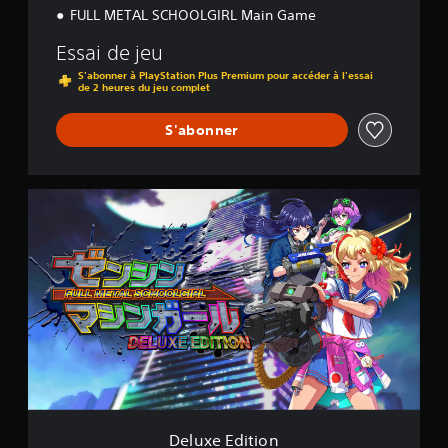
FULL METAL SCHOOLGIRL Main Game
Essai de jeu
S'abonner à PlayStation Plus Premium pour accéder à l'essai
de 2 heures du jeu complet
S'abonner
D
e
l
u
x
e
E
d
i
t
i
o
n
Deluxe Edition