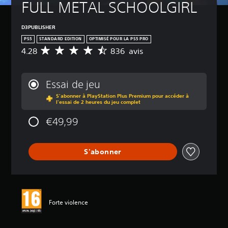
FULL METAL SCHOOLGIRL
D3PUBLISHER
PS5
STANDARD EDITION
OPTIMISÉ POUR LA PS5 PRO
4.28
836 avis
M
o
y
e
Essai de jeu
n
S'abonner à PlayStation Plus Premium pour accéder à
n
l'essai de 2 heures du jeu complet
e
d
€49,99
e
s
a
S'abonner
v
i
s
:
4
Forte violence
.
2
8