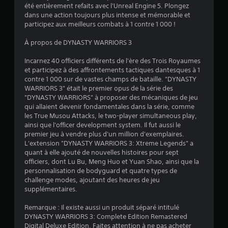
z
e
été entièrement refaits avec l'Unreal Engine 5. Plongez
e
c
r
dans une action toujours plus intense et mémorable et
s
r
l
participez aux meilleurs combats à 1 contre 1 000 !
o
é
e
n
e
s
À propos de DYNASTY WARRIORS 3
t
r
c
o
d
o
Incarnez 40 officiers différents de l'ère des Trois Royaumes
u
e
m
et participez à des affrontements tactiques dantesques à 1
t
s
m
contre 1 000 sur de vastes champs de bataille. "DYNASTY
a
p
a
WARRIORS 3" était le premier opus de la série des
u
o
n
"DYNASTY WARRIORS" à proposer des mécaniques de jeu
t
i
d
qui allaient devenir fondamentales dans la série, comme
o
n
e
les True Musou Attacks, le two-player simultaneous play,
u
t
s
ainsi que l'officer development system. Il fut aussi le
r
s
t
premier jeu à vendre plus d'un million d'exemplaires.
d
d
a
L'extension "DYNASTY WARRIORS 3: Xtreme Legends" a
e
e
c
quant à elle ajouté de nouvelles histoires pour sept
v
s
t
officiers, dont Lu Bu, Meng Huo et Yuan Shao, ainsi que la
o
a
i
personnalisation de bodyguard et quatre types de
u
u
l
challenge modes, ajoutant des heures de jeu
s
v
e
supplémentaires.
.
e
s
g
.
Remarque : Il existe aussi un produit séparé intitulé
a
DYNASTY WARRIORS 3: Complete Edition Remastered
r
Digital Deluxe Edition. Faites attention à ne pas acheter