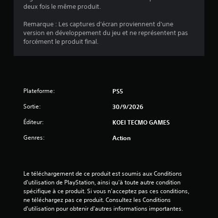
J
d
deux fois le même produit.
o
e
u
m
Remarque : Les captures d'écran proviennent d'une
a
a
version en développement du jeu et ne représentent pas
n
b
forcément le produit final.
u
l
e
e
l
s
s
a
q
n
u
Plateforme:
PS5
s
i
Sortie:
30/9/2026
e
v
o
f
Éditeur:
KOEI TECMO GAMES
u
f
s
e
Genres:
Action
p
t
e
d
r
e
m
Le téléchargement de ce produit est soumis aux Conditions 
g
e
d'utilisation de PlayStation, ainsi qu'à toute autre condition 
â
t
spécifique à ce produit. Si vous n'acceptez pas ces conditions, 
c
t
ne téléchargez pas ce produit. Consultez les Conditions 
r
h
d'utilisation pour obtenir d'autres informations importantes.
o
e