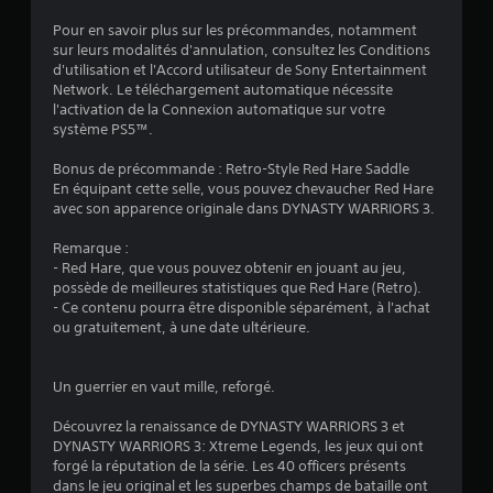
o
e
e
u
g
Pour en savoir plus sur les précommandes, notamment
a
v
a
sur leurs modalités d'annulation, consultez les Conditions
u
e
d'utilisation et l'Accord utilisateur de Sony Entertainment
r
d
z
Network. Le téléchargement automatique nécessite
d
i
j
l'activation de la Connexion automatique sur votre
o
e
o
système PS5™.
d
m
u
e
a
e
Bonus de précommande : Retro-Style Red Hare Saddle
m
n
r
En équipant cette selle, vous pouvez chevaucher Red Hare
a
a
u
avec son apparence originale dans DYNASTY WARRIORS 3.
n
u
e
i
j
l
Remarque :
è
e
- Red Hare, que vous pouvez obtenir en jouant au jeu,
l
r
u
possède de meilleures statistiques que Red Hare (Retro).
e
e
s
- Ce contenu pourra être disponible séparément, à l'achat
à
V
a
ou gratuitement, à une date ultérieure.
e
o
n
n
u
s
t
s
u
Un guerrier en vaut mille, reforgé.
e
p
t
n
o
i
Découvrez la renaissance de DYNASTY WARRIORS 3 et
d
u
l
DYNASTY WARRIORS 3: Xtreme Legends, les jeux qui ont
r
v
i
forgé la réputation de la série. Les 40 officers présents
e
e
s
dans le jeu original et les superbes champs de bataille ont
l