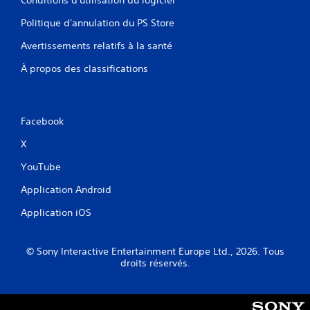
â
c
Politique d'annulation du PS Store
h
e
Avertissements relatifs à la santé
t
À propos des classifications
t
e
s
a
d
Facebook
a
X
p
t
YouTube
a
t
Application Android
i
v
Application iOS
e
s
.
© Sony Interactive Entertainment Europe Ltd., 2026. Tous
droits réservés.