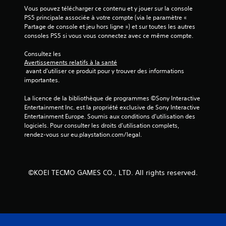
n
t
Vous pouvez télécharger ce contenu et y jouer sur la console 
t
t
PS5 principale associée à votre compte (via le paramètre « 
d
e
Partage de console et jeu hors ligne ») et sur toutes les autres 
e
consoles PS5 si vous vous connectez avec ce même compte.
a
r
d
e
Consultez les 
a
p
Avertissements relatifs à la santé
p
r
 avant d'utiliser ce produit pour y trouver des informations 
e
t
importantes.
n
a
d
t
La licence de la bibliothèque de programmes ©Sony Interactive 
r
i
Entertainment Inc. est la propriété exclusive de Sony Interactive 
e
Entertainment Europe. Soumis aux conditions d’utilisation des 
v
l
logiciels. Pour consulter les droits d’utilisation complets, 
e
e
rendez-vous sur eu.playstation.com/legal.
V
j
o
e
u
u
s
l
©KOEI TECMO GAMES CO., LTD. All rights reserved.
p
à
o
o
u
ù
v
v
e
o
z
u