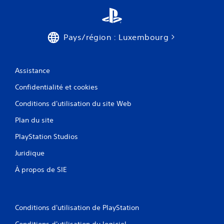
j
s
o
l
u
'
e
a
Pays/région : Luxembourg
r
v
a
e
u
z
j
l
Assistance
e
a
u
i
Confidentialité et cookies
s
s
Conditions d'utilisation du site Web
a
s
n
é
Plan du site
s
.
a
PlayStation Studios
c
t
Juridique
i
v
À propos de SIE
e
r
l
e
Conditions d'utilisation de PlayStation
s
g
Conditions d'utilisation du logiciel