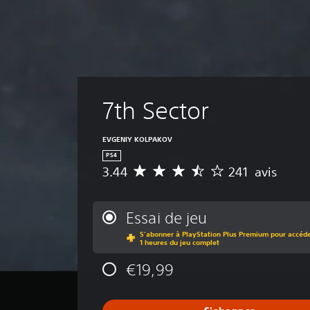
7th Sector
EVGENIY KOLPAKOV
PS4
3.44
241 avis
M
o
y
e
Essai de jeu
n
S'abonner à PlayStation Plus Premium pour accéder
n
1 heures du jeu complet
e
d
€19,99
e
s
a