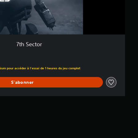
7th Sector
ium pour accéder à l'essai de 1 heures du jeu complet
S'abonner