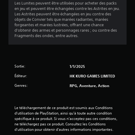
Les Lunites peuvent être utilisées pour acheter des packs
5
en jeu et peuvent être échangées contre les Astrites en jeu.
Les Astrites peuvent être échangées en jeu contre des
objets de Convier tels que marées radiantes, marées
forgeantes et marées lustrées, offrant une chance
é
d'obtenir des armes et personnages rares ; ou contre des
Fragments des ondes, entre autres.
t
o
i
Sortie:
1/1/2025
l
Éditeur:
HK KURO GAMES LIMITED
e
Genres:
RPG, Aventure, Action
s
s
Le téléchargement de ce produit est soumis aux Conditions 
d'utilisation de PlayStation, ainsi qu'à toute autre condition 
u
spécifique à ce produit. Si vous n'acceptez pas ces conditions, 
ne téléchargez pas ce produit. Consultez les Conditions 
r
d'utilisation pour obtenir d'autres informations importantes.