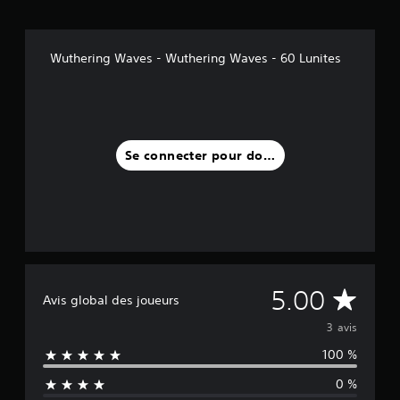
s
)
Wuthering Waves - Wuthering Waves - 60 Lunites
Se connecter pour donner un avis
M
5.00
Avis global des joueurs
o
3 avis
100 %
y
0 %
e