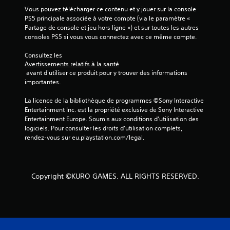
5
Vous pouvez télécharger ce contenu et y jouer sur la console 
PS5 principale associée à votre compte (via le paramètre « 
Partage de console et jeu hors ligne ») et sur toutes les autres 
(
consoles PS5 si vous vous connectez avec ce même compte.
3
Consultez les 
Avertissements relatifs à la santé
 avant d'utiliser ce produit pour y trouver des informations 
importantes.
a
La licence de la bibliothèque de programmes ©Sony Interactive 
v
Entertainment Inc. est la propriété exclusive de Sony Interactive 
Entertainment Europe. Soumis aux conditions d’utilisation des 
i
logiciels. Pour consulter les droits d’utilisation complets, 
rendez-vous sur eu.playstation.com/legal.
s
)
Copyright ©KURO GAMES. ALL RIGHTS RESERVED.