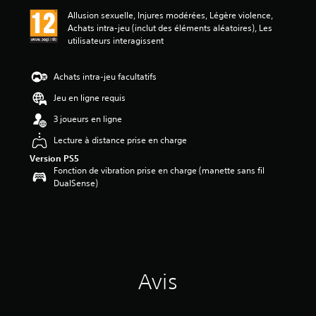
a
Allusion sexuelle, Injures modérées, Légère violence,
v
Achats intra-jeu (inclut des éléments aléatoires), Les
i
utilisateurs interagissent
s
:
Achats intra-jeu facultatifs
5
Jeu en ligne requis
é
3 joueurs en ligne
t
o
Lecture à distance prise en charge
i
l
Version PS5
Fonction de vibration prise en charge (manette sans fil
e
DualSense)
s
s
u
r
5
(
3
Avis
a
v
i