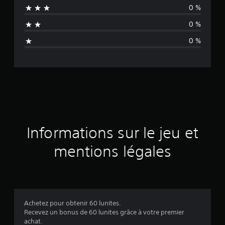
0 %
n
0 %
n
0 %
e
d
e
s
a
Informations sur le jeu et
v
mentions légales
i
s
Achetez pour obtenir 60 lunites.
Recevez un bonus de 60 lunites grâce à votre premier
:
achat.