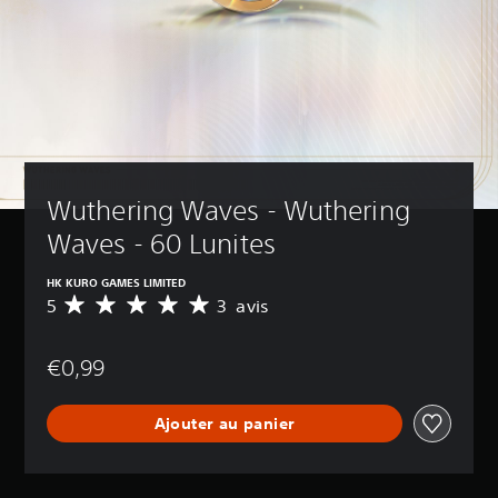
Wuthering Waves - Wuthering 
Waves - 60 Lunites
HK KURO GAMES LIMITED
5
3 avis
M
o
y
€0,99
e
n
n
Ajouter au panier
e
d
e
s