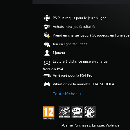
e
s
a
PS Plus requis pour le jeu en ligne
v
i
Achats intra-jeu facultatifs
s
Prend en charge jusqu'à 50 joueurs en ligne ave
:
Jeu en ligne facultatif
5
1 joueur
é
Lecture à distance prise en charge
t
Version PS4
o
Amélioré pour la PS4 Pro
i
l
Vibration de la manette DUALSHOCK 4
e
s
Tout afficher
s
u
r
5
(
1
In-Game Purchases, Langue, Violence