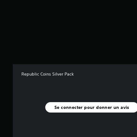
a
v
i
s
)
Republic Coins Silver Pack
Se connecter pour donner un avis