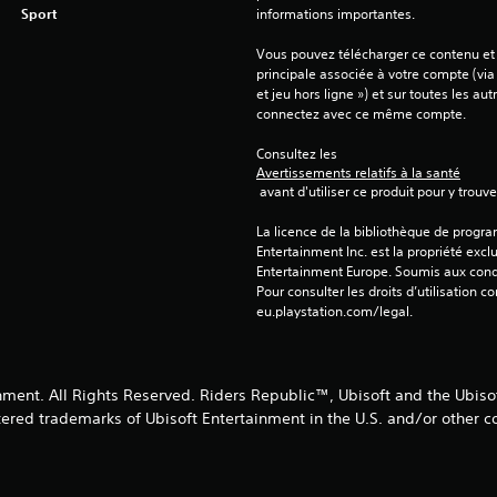
Sport
informations importantes.
Vous pouvez télécharger ce contenu et y
principale associée à votre compte (via
et jeu hors ligne ») et sur toutes les au
connectez avec ce même compte.
Consultez les 
Avertissements relatifs à la santé
 avant d'utiliser ce produit pour y trou
La licence de la bibliothèque de progr
Entertainment Inc. est la propriété exclu
Entertainment Europe. Soumis aux conditi
Pour consulter les droits d’utilisation c
eu.playstation.com/legal.
nment. All Rights Reserved. Riders Republic™, Ubisoft and the Ubisof
tered trademarks of Ubisoft Entertainment in the U.S. and/or other co