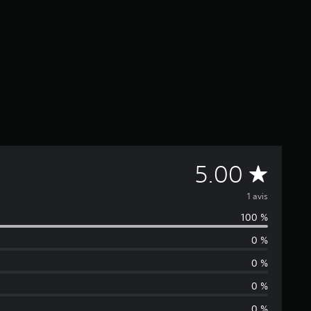
M
5.00
o
1 avis
100 %
y
0 %
e
0 %
n
0 %
0 %