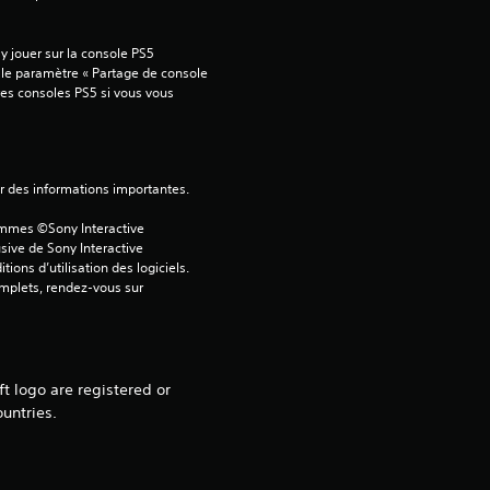
1
 jouer sur la console PS5 
 le paramètre « Partage de console 
tres consoles PS5 si vous vous 
é
t
ver des informations importantes.
o
ammes ©Sony Interactive 
i
sive de Sony Interactive 
ons d’utilisation des logiciels. 
omplets, rendez-vous sur 
l
e
s
t logo are registered or
untries.
u
r