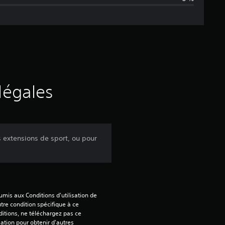
n
e
d
e
s
légales
a
v
es extensions de sport, ou pour
i
s
mis aux Conditions d'utilisation de 
tre condition spécifique à ce 
:
itions, ne téléchargez pas ce 
sation pour obtenir d'autres 