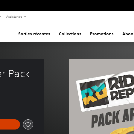
Assistance
Sorties récentes
Collections
Promotions
Abon
er Pack