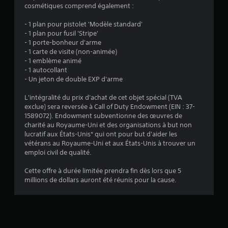
.
cosmétiques comprend également :
2
- 1 plan pour pistolet 'Modèle standard'
- 1 plan pour fusil 'Stripe'
7
- 1 porte-bonheur d'arme
- 1 carte de visite (non-animée)
- 1 emblème animé
- 1 autocollant
é
- Un jeton de double EXP d'arme
t
L'intégralité du prix d'achat de cet objet spécial (TVA
exclue) sera reversée à Call of Duty Endowment (EIN : 37-
o
1589072). Endowment subventionne des œuvres de
charité au Royaume-Uni et des organisations à but non
lucratif aux États-Unis* qui ont pour but d'aider les
i
vétérans au Royaume-Uni et aux États-Unis à trouver un
emploi civil de qualité.
l
Cette offre à durée limitée prendra fin dès lors que 5
e
millions de dollars auront été réunis pour la cause.
s
s