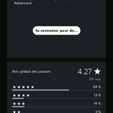
Adversaire
Se connecter pour donner un avis
M
4.27
Avis global des joueurs
o
370 avis
64 %
y
13 %
e
14 %
n
3 %