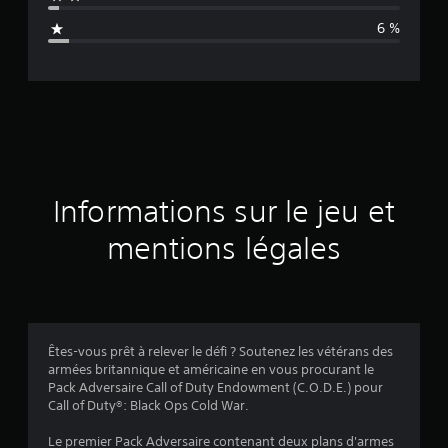
n
6 %
e
d
e
s
a
Informations sur le jeu et
v
mentions légales
i
s
Êtes-vous prêt à relever le défi ? Soutenez les vétérans des
armées britannique et américaine en vous procurant le
:
Pack Adversaire Call of Duty Endowment (C.O.D.E.) pour
Call of Duty®: Black Ops Cold War.
4
Le premier Pack Adversaire contenant deux plans d'armes