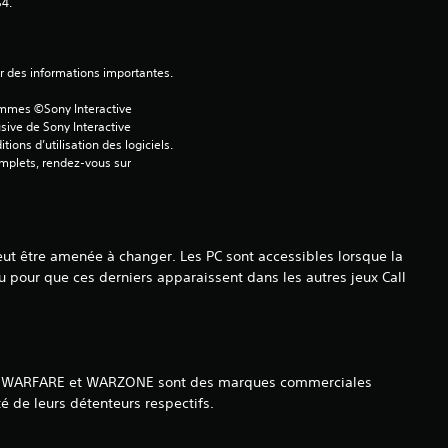
e
S4.
s
ver des informations importantes.
s
ammes ©Sony Interactive 
u
sive de Sony Interactive 
ons d’utilisation des logiciels. 
r
omplets, rendez-vous sur 
5
(
 peut être amenée à changer. Les PC sont accessibles lorsque la
jeu pour que ces derniers apparaissent dans les autres jeux Call
1
5
RN WARFARE et WARZONE sont des marques commerciales
 de leurs détenteurs respectifs.
a