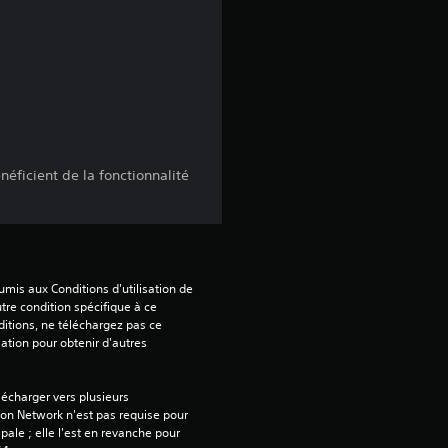
3
.
6
7
néficient de la fonctionnalité
é
t
mis aux Conditions d'utilisation de 
tre condition spécifique à ce 
o
itions, ne téléchargez pas ce 
sation pour obtenir d'autres 
i
écharger vers plusieurs 
l
on Network n'est pas requise pour 
ipale ; elle l'est en revanche pour 