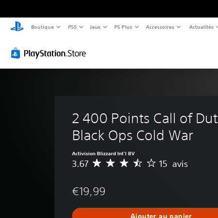
Boutique
PS5
Jeux
PS Plus
Accessoires
Actualités
2 400 Points Call of Dut
Black Ops Cold War
Activision Blizzard Int'l BV
3.67
15 avis
M
o
y
€19,99
e
n
n
Ajouter au panier