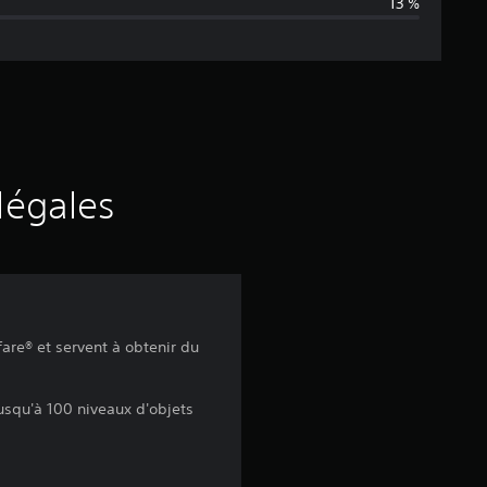
13 %
n
e
d
e
s
légales
a
v
i
are® et servent à obtenir du
s
usqu'à 100 niveaux d'objets
: