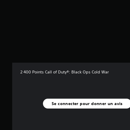
r
5
(
1
5
a
v
i
s
)
2 400 Points Call of Duty®: Black Ops Cold War
Se connecter pour donner un avis