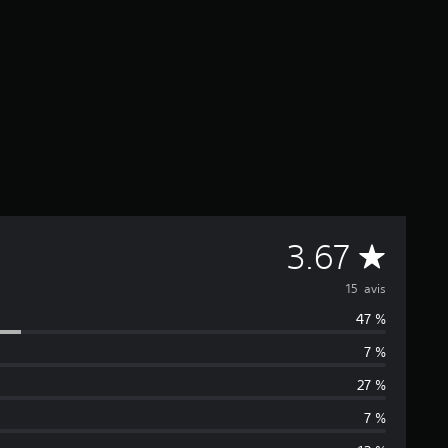
M
3.67
o
15 avis
47 %
y
7 %
e
27 %
n
7 %