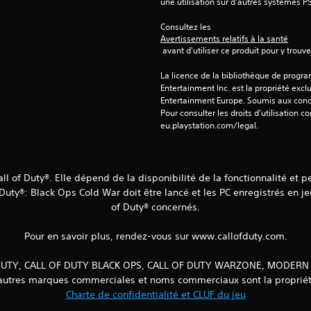
une utilisation sur d'autres systèmes P
Consultez les 
Avertissements relatifs à la santé
 avant d'utiliser ce produit pour y trou
La licence de la bibliothèque de progr
Entertainment Inc. est la propriété exclu
Entertainment Europe. Soumis aux conditi
Pour consulter les droits d’utilisation c
eu.playstation.com/legal.
Call of Duty®. Elle dépend de la disponibilité de la fonctionnalité et
f Duty®: Black Ops Cold War doit être lancé et les PC enregistrés en 
of Duty® concernés.
Pour en savoir plus, rendez-vous sur www.callofduty.com.
L OF DUTY, CALL OF DUTY BLACK OPS, CALL OF DUTY WARZONE, MODE
es autres marques commerciales et noms commerciaux sont la propriété
Charte de confidentialité et CLUF du jeu