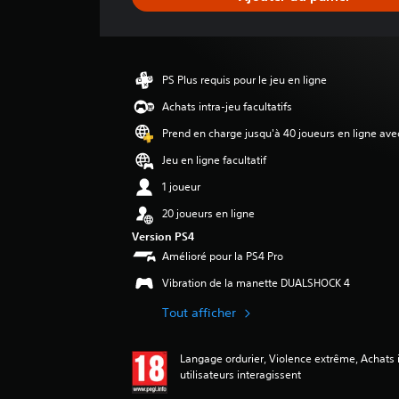
e
d
e
s
a
PS Plus requis pour le jeu en ligne
v
i
Achats intra-jeu facultatifs
s
Prend en charge jusqu'à 40 joueurs en ligne ave
:
Jeu en ligne facultatif
3
1 joueur
.
6
20 joueurs en ligne
7
Version PS4
Amélioré pour la PS4 Pro
é
t
Vibration de la manette DUALSHOCK 4
o
i
Tout afficher
l
e
s
Langage ordurier, Violence extrême, Achats i
utilisateurs interagissent
s
u