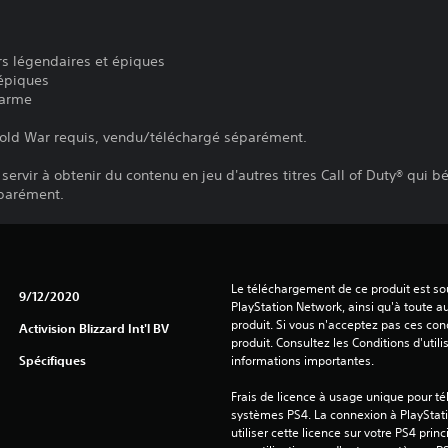
s légendaires et épiques
 épiques
'arme
 Cold War requis, vendu/téléchargé séparément.
ervir à obtenir du contenu en jeu d'autres titres Call of Duty® qui bé
éparément.
Le téléchargement de ce produit est sou
9/12/2020
PlayStation Network, ainsi qu'à toute au
produit. Si vous n'acceptez pas ces cond
Activision Blizzard Int'l BV
produit. Consultez les Conditions d'utili
Spécifiques
informations importantes.
Frais de licence à usage unique pour tél
systèmes PS4. La connexion à PlayStati
utiliser cette licence sur votre PS4 princ