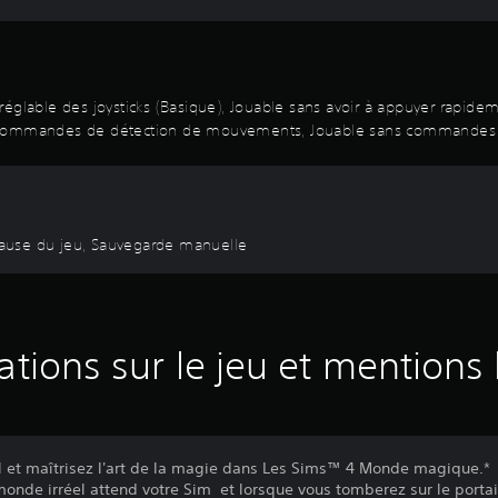
on réglable des joysticks (Basique), Jouable sans avoir à appuyer rapid
 commandes de détection de mouvements, Jouable sans commandes tac
pause du jeu, Sauvegarde manuelle
ations sur le jeu et mentions 
 et maîtrisez l'art de la magie dans Les Sims™ 4 Monde magique.*
monde irréel attend votre Sim et lorsque vous tomberez sur le portai