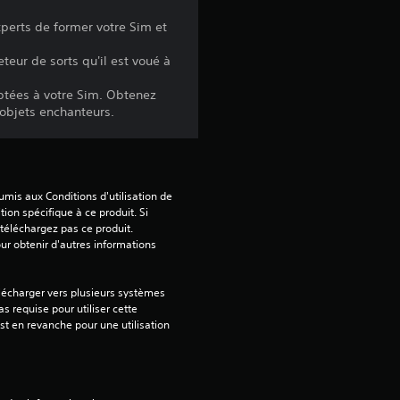
s
perts de former votre Sim et
u
teur de sorts qu'il est voué à
r
aptées à votre Sim. Obtenez
objets enchanteurs.
5
(
8
mis aux Conditions d'utilisation de 
tion spécifique à ce produit. Si 
1
téléchargez pas ce produit. 
our obtenir d'autres informations 
0
lécharger vers plusieurs systèmes 
s requise pour utiliser cette 
est en revanche pour une utilisation 
a
v