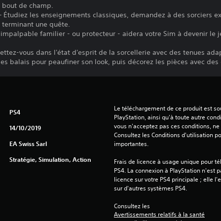
t bout de champ.
 – Étudiez les enseignements classiques, demandez à des sorciers ex
n terminant une quête.
impalpable familier - ou protecteur - aidera votre Sim à devenir le je
Mettez-vous dans l'état d'esprit de la sorcellerie avec des tenues ad
s balais pour peaufiner son look, puis décorez les pièces avec des 
Le téléchargement de ce produit est sou
PS4
PlayStation, ainsi qu'à toute autre condi
vous n'acceptez pas ces conditions, ne 
14/10/2019
Consultez les Conditions d'utilisation p
EA Swiss Sarl
importantes.
Stratégie, Simulation, Action
Frais de licence à usage unique pour té
PS4. La connexion à PlayStation n'est pa
licence sur votre PS4 principale ; elle l'
sur d'autres systèmes PS4.
Consultez les 
Avertissements relatifs à la santé