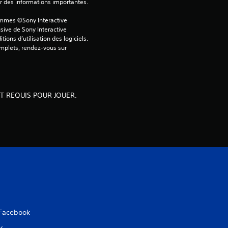
ver des informations importantes.
i
ammes ©Sony Interactive 
sive de Sony Interactive 
s
ons d’utilisation des logiciels. 
omplets, rendez-vous sur 
)
NT REQUIS POUR JOUER.
Facebook