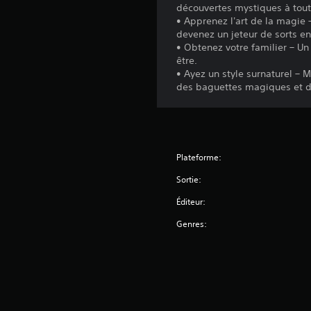
e
o
l
découvertes mystiques à tou
à
d
n
• Apprenez l'art de la magie
c
u
devenez un jeteur de sorts e
r
e
g
• Obtenez votre familier – Un 
é
q
a
être.
g
u
m
• Ayez un style surnaturel – 
l
'
e
des baguettes magiques et de
a
e
p
l
b
l
l
a
l
e
y
e
s
à
d
Plateforme:
o
t
e
i
o
Sortie:
s
t
u
i
Éditeur:
j
t
d
m
o
Genres:
e
o
y
n
m
s
t
e
t
i
n
i
q
t
u
c
.
e
k