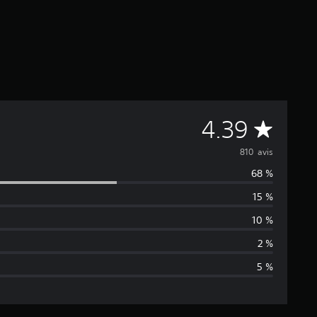
M
4.39
o
810 avis
68 %
y
15 %
e
10 %
n
2 %
5 %
n
e