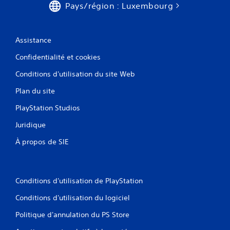
Pays/région : Luxembourg
o
s
m
u
m
e
s
a
n
s
n
t
Assistance
o
e
a
n
t
v
Confidentialité et cookies
t
t
e
p
e
c
Conditions d'utilisation du site Web
r
s
l
o
Plan du site
.
e
p
s
PlayStation Studios
o
a
s
u
Juridique
é
t
e
r
À propos de SIE
s
e
.
s
j
o
I
Conditions d'utilisation de PlayStation
u
n
e
Conditions d'utilisation du logiciel
v
u
e
r
Politique d'annulation du PS Store
r
s