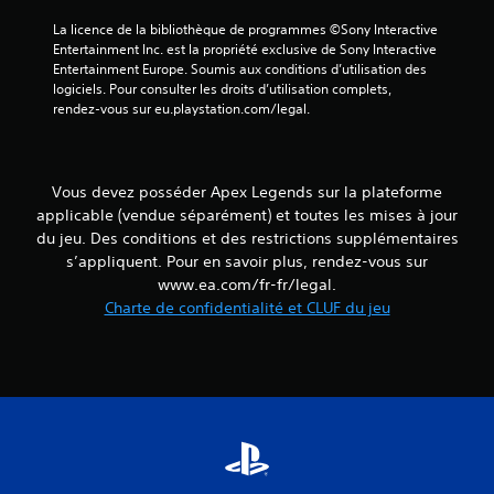
a
e
p
La licence de la bibliothèque de programmes ©Sony Interactive 
n
l
o
Entertainment Inc. est la propriété exclusive de Sony Interactive 
t
l
u
Entertainment Europe. Soumis aux conditions d’utilisation des 
d
e
r
logiciels. Pour consulter les droits d’utilisation complets, 
e
m
c
rendez-vous sur eu.playstation.com/legal.
r
e
o
é
n
m
g
t
m
l
o
u
e
Vous devez posséder Apex Legends sur la plateforme
u
n
r
applicable (vendue séparément) et toutes les mises à jour
p
i
l
a
q
du jeu. Des conditions et des restrictions supplémentaires
a
r
u
s’appliquent. Pour en savoir plus, rendez-vous sur
s
v
e
www.ea.com/fr-fr/legal.
e
i
r
Charte de confidentialité et CLUF du jeu
n
b
p
s
r
l
i
a
u
b
t
s
i
i
f
l
o
a
i
n
c
t
s
i
é
d
l
v
e
e