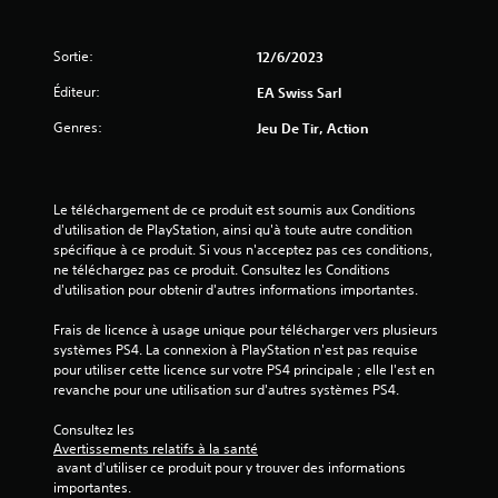
a
s
p
s
o
h
i
n
r
Sortie:
12/6/2023
t
a
q
Éditeur:
EA Swiss Sarl
é
s
u
g
e
e
Genres:
Jeu De Tir, Action
a
s
)
l
o
D
e
u
e
m
i
Le téléchargement de ce produit est soumis aux Conditions 
s
e
c
d'utilisation de PlayStation, ainsi qu'à toute autre condition 
o
n
ô
spécifique à ce produit. Si vous n'acceptez pas ces conditions, 
p
t
n
ne téléchargez pas ce produit. Consultez les Conditions 
t
f
e
d'utilisation pour obtenir d'autres informations importantes.
i
o
s
o
u
p
Frais de licence à usage unique pour télécharger vers plusieurs 
n
r
r
systèmes PS4. La connexion à PlayStation n'est pas requise 
s
n
é
pour utiliser cette licence sur votre PS4 principale ; elle l'est en 
p
i
d
revanche pour une utilisation sur d'autres systèmes PS4.
e
e
é
r
s
f
Consultez les 
m
v
i
Avertissements relatifs à la santé
e
i
n
 avant d'utiliser ce produit pour y trouver des informations 
t
s
i
importantes.
t
u
s