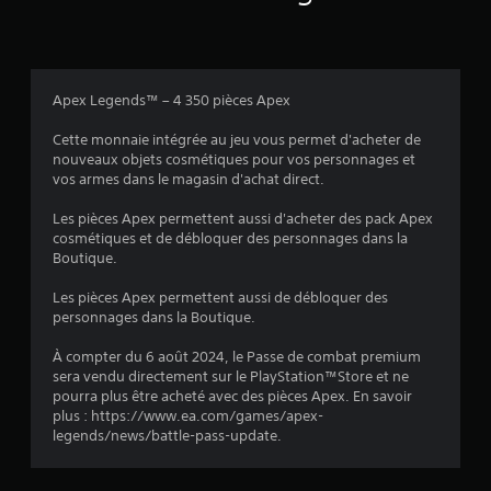
e
v
u
r
n
o
d
é
v
u
i
g
o
s
o
l
y
.
Apex Legends™ – 4 350 pièces Apex
a
L
e
b
e
r
Cette monnaie intégrée au jeu vous permet d'acheter de
l
s
e
nouveaux objets cosmétiques pour vos personnages et
i
t
e
vos armes dans le magasin d'achat direct.
n
r
d
f
e
e
Les pièces Apex permettent aussi d'acheter des pack Apex
o
c
s
cosmétiques et de débloquer des personnages dans la
r
e
Boutique.
j
m
v
o
a
o
Les pièces Apex permettent aussi de débloquer des
y
t
i
personnages dans la Boutique.
s
i
r
t
o
d
À compter du 6 août 2024, le Passe de combat premium
n
e
i
sera vendu directement sur le PlayStation™Store et ne
s
s
c
pourra plus être acheté avec des pièces Apex. En savoir
a
m
k
plus : https://www.ea.com/games/apex-
u
o
s
legends/news/battle-pass-update.
d
t
(
i
s
B
o
,