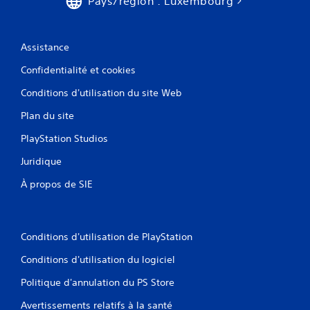
Pays/région : Luxembourg
r
a
u
Assistance
j
e
Confidentialité et cookies
u
s
Conditions d'utilisation du site Web
a
n
Plan du site
s
u
PlayStation Studios
t
Juridique
i
l
À propos de SIE
i
s
e
r
l
Conditions d'utilisation de PlayStation
e
Conditions d'utilisation du logiciel
s
c
Politique d'annulation du PS Store
o
m
Avertissements relatifs à la santé