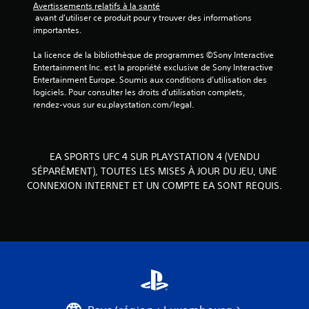
m
Avertissements relatifs à la santé
 avant d'utiliser ce produit pour y trouver des informations 
o
importantes.
u
v
La licence de la bibliothèque de programmes ©Sony Interactive 
e
Entertainment Inc. est la propriété exclusive de Sony Interactive 
m
Entertainment Europe. Soumis aux conditions d’utilisation des 
e
logiciels. Pour consulter les droits d’utilisation complets, 
n
rendez-vous sur eu.playstation.com/legal.
t
s
V
EA SPORTS UFC 4 SUR PLAYSTATION 4 (VENDU
o
SÉPARÉMENT), TOUTES LES MISES À JOUR DU JEU, UNE
u
s
CONNEXION INTERNET ET UN COMPTE EA SONT REQUIS.
p
o
u
v
e
z
j
o
u
e