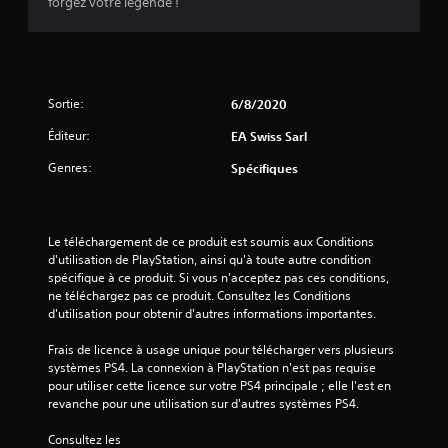
forgez votre légende !
c
s
o
m
)
m
a
Sortie:
6/8/2020
n
Éditeur:
d
EA Swiss Sarl
e
Genres:
Spécifiques
s
d
e
d
Le téléchargement de ce produit est soumis aux Conditions 
é
d'utilisation de PlayStation, ainsi qu'à toute autre condition 
t
spécifique à ce produit. Si vous n'acceptez pas ces conditions, 
ne téléchargez pas ce produit. Consultez les Conditions 
e
d'utilisation pour obtenir d'autres informations importantes.
c
t
Frais de licence à usage unique pour télécharger vers plusieurs 
i
systèmes PS4. La connexion à PlayStation n'est pas requise 
o
pour utiliser cette licence sur votre PS4 principale ; elle l'est en 
n
revanche pour une utilisation sur d'autres systèmes PS4.
d
e
Consultez les 