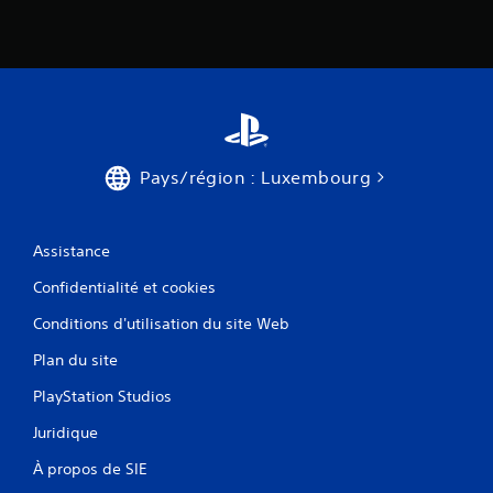
r
a
u
j
e
u
s
a
Pays/région : Luxembourg
n
s
u
t
Assistance
i
l
Confidentialité et cookies
i
s
Conditions d'utilisation du site Web
e
r
Plan du site
l
e
PlayStation Studios
s
Juridique
c
o
À propos de SIE
m