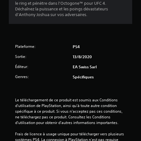
3
le ring et pénètre dans l’Octogone™ pour UFC 4.
c
Déchaînez la puissance et les poings dévastateurs
0
o
d’Anthony Joshua sur vos adversaires.
m
4
m
a
1
n
d
Plateforme:
PS4
e
s
Sortie:
13/8/2020
a
d
Éditeur:
EA Swiss Sarl
e
v
d
Genres:
Spécifiques
é
i
t
s
e
c
Le téléchargement de ce produit est soumis aux Conditions 
)
d'utilisation de PlayStation, ainsi qu'à toute autre condition 
t
spécifique à ce produit. Si vous n'acceptez pas ces conditions, 
i
ne téléchargez pas ce produit. Consultez les Conditions 
o
d'utilisation pour obtenir d'autres informations importantes.
n
d
Frais de licence à usage unique pour télécharger vers plusieurs 
e
systèmes PS4. La connexion à PlayStation n'est pas requise 