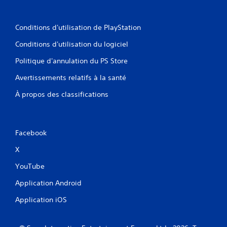
m
a
n
Conditions d'utilisation de PlayStation
d
e
Conditions d'utilisation du logiciel
s
d
Politique d'annulation du PS Store
e
d
Avertissements relatifs à la santé
é
t
À propos des classifications
e
c
t
i
Facebook
o
n
X
d
e
YouTube
m
Application Android
o
u
Application iOS
v
e
m