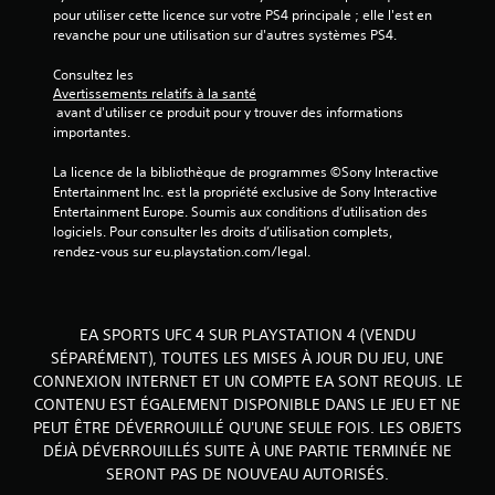
m
pour utiliser cette licence sur votre PS4 principale ; elle l'est en 
o
revanche pour une utilisation sur d'autres systèmes PS4.
u
Consultez les 
v
Avertissements relatifs à la santé
e
 avant d'utiliser ce produit pour y trouver des informations 
m
importantes.
e
n
La licence de la bibliothèque de programmes ©Sony Interactive 
t
Entertainment Inc. est la propriété exclusive de Sony Interactive 
s
Entertainment Europe. Soumis aux conditions d’utilisation des 
logiciels. Pour consulter les droits d’utilisation complets, 
V
rendez-vous sur eu.playstation.com/legal.
o
u
s
p
EA SPORTS UFC 4 SUR PLAYSTATION 4 (VENDU
o
u
SÉPARÉMENT), TOUTES LES MISES À JOUR DU JEU, UNE
v
CONNEXION INTERNET ET UN COMPTE EA SONT REQUIS. LE
e
CONTENU EST ÉGALEMENT DISPONIBLE DANS LE JEU ET NE
z
PEUT ÊTRE DÉVERROUILLÉ QU'UNE SEULE FOIS. LES OBJETS
j
DÉJÀ DÉVERROUILLÉS SUITE À UNE PARTIE TERMINÉE NE
o
SERONT PAS DE NOUVEAU AUTORISÉS.
u
e