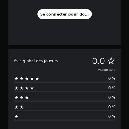
Se connecter pour donner un avis
A
0.0
Avis global des joueurs
u
Aucun avis
0 %
c
0 %
u
0 %
n
0 %
a
0 %
v