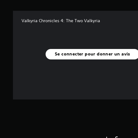
u
r
5
Valkyria Chronicles 4: The Two Valkyria
(
5
0
a
v
Se connecter pour donner un avis
i
s
)