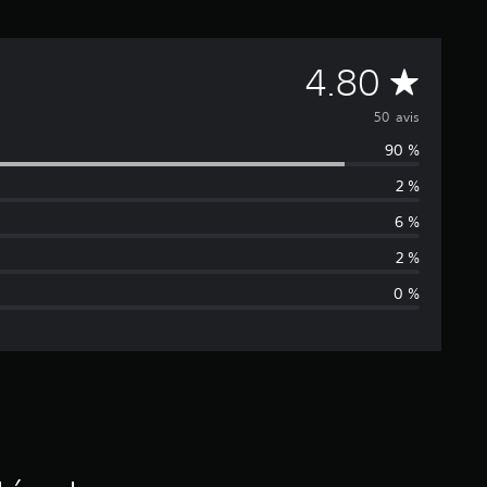
M
4.80
o
50 avis
90 %
y
2 %
e
6 %
n
2 %
0 %
n
e
d
e