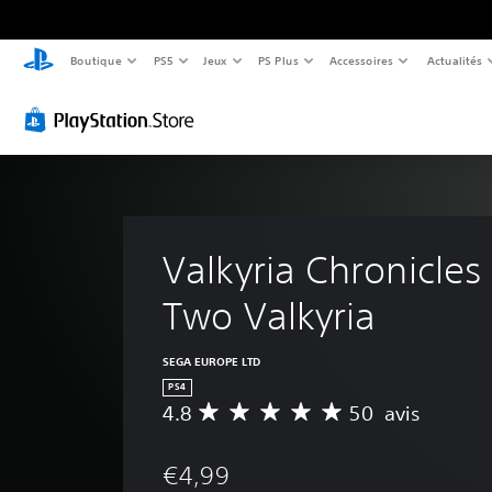
Boutique
PS5
Jeux
PS Plus
Accessoires
Actualités
Valkyria Chronicles
Two Valkyria
SEGA EUROPE LTD
PS4
4.8
50 avis
M
o
y
€4,99
e