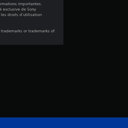
é
formations importantes.
é exclusive de Sony
t
les droits d’utilisation
o
 trademarks or trademarks of
i
l
e
s
s
u
r
5