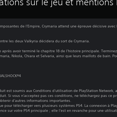
ations sur le jeu et mentions 
 imposantes de l'Empire, Crymaria attend une épreuve décisive avec l
ntre les deux Valkyria décidera du sort de Crymaria.
ée après avoir terminé le chapitre 18 de l'histoire principale. Termin
ria, Nikola, Chiara et Selvaria, ainsi que leurs maillots de bain. Po
 DUALSHOCK®4
it est soumis aux Conditions d'utilisation de PlayStation Network, a
duit. Si vous n'acceptez pas ces conditions, ne téléchargez pas ce pr
 obtenir d'autres informations importantes.
ue pour télécharger vers plusieurs systèmes PS4. La connexion à Pla
ence sur votre PS4 principale ; elle l'est en revanche pour une utilisat