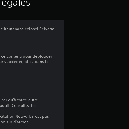
s
légales
a
v
e lieutenant-colonel Selvaria
i
s
ez ce contenu pour débloquer
ur y accéder, allez dans le
:
4
.
insi qu'à toute autre
oduit. Consultez les
8
yStation Network n'est pas
ion sur d'autres