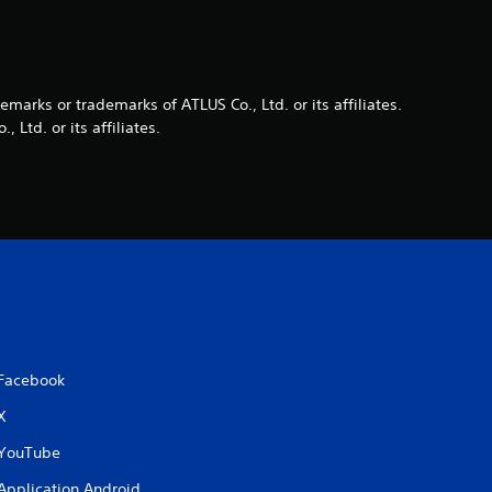
o
i
arks or trademarks of ATLUS Co., Ltd. or its affiliates.
l
Ltd. or its affiliates.
e
s
s
u
r
Facebook
5
X
(
YouTube
Application Android