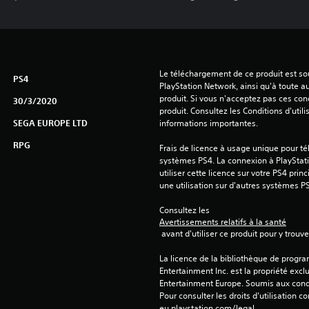
Le téléchargement de ce produit est sou
PS4
PlayStation Network, ainsi qu'à toute au
produit. Si vous n'acceptez pas ces cond
30/3/2020
produit. Consultez les Conditions d'utili
SEGA EUROPE LTD
informations importantes.
RPG
Frais de licence à usage unique pour tél
systèmes PS4. La connexion à PlayStati
utiliser cette licence sur votre PS4 princ
une utilisation sur d'autres systèmes P
Consultez les 
Avertissements relatifs à la santé
 avant d'utiliser ce produit pour y trou
La licence de la bibliothèque de progr
Entertainment Inc. est la propriété exclu
Entertainment Europe. Soumis aux conditi
Pour consulter les droits d’utilisation c
eu.playstation.com/legal.