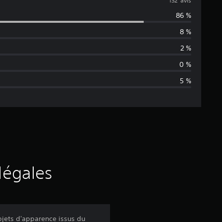
o
132 avis
86 %
y
8 %
e
2 %
n
0 %
5 %
n
e
d
e
s
légales
a
v
bjets d'apparence issus du