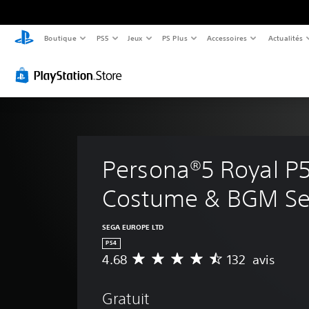
Boutique
PS5
Jeux
PS Plus
Accessoires
Actualités
Persona®5 Royal P
Costume & BGM Se
SEGA EUROPE LTD
PS4
4.68
132 avis
M
o
y
Gratuit
e