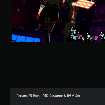
s
u
r
5
(
1
3
2
a
v
i
s
)
Persona®5 Royal P5D Costume & BGM Set