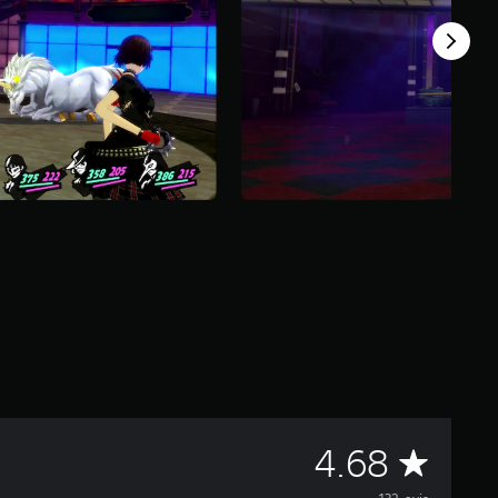
M
4.68