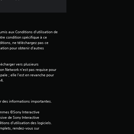
i
s
mis aux Conditions d'utilisation de 
tre condition spécifique à ce 
:
itions, ne téléchargez pas ce 
sation pour obtenir d'autres 
4
écharger vers plusieurs 
.
on Network n'est pas requise pour 
ipale ; elle l'est en revanche pour 
6
S4.
8
ver des informations importantes.
ammes ©Sony Interactive 
é
sive de Sony Interactive 
ons d’utilisation des logiciels. 
omplets, rendez-vous sur 
t