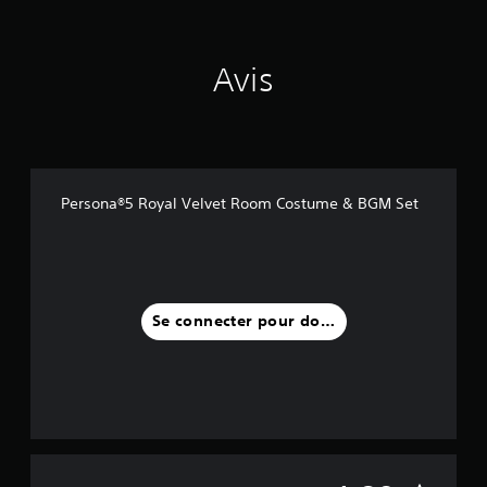
9
a
Avis
v
i
s
)
Persona®5 Royal Velvet Room Costume & BGM Set
Se connecter pour donner un avis