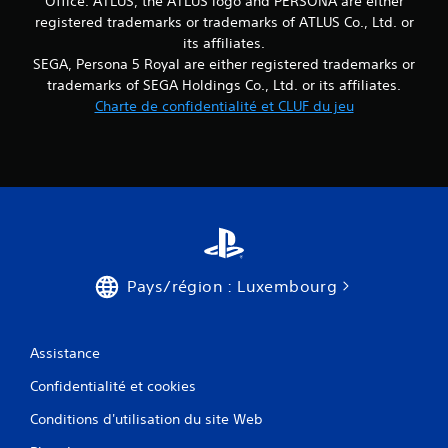
Office. ATLUS, the ATLUS logo and PERSONA are either
registered trademarks or trademarks of ATLUS Co., Ltd. or
v
its affiliates.
i
SEGA, Persona 5 Royal are either registered trademarks or
trademarks of SEGA Holdings Co., Ltd. or its affiliates.
s
Charte de confidentialité et CLUF du jeu
)
Pays/région : Luxembourg
Assistance
Confidentialité et cookies
Conditions d'utilisation du site Web