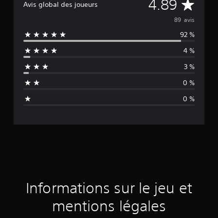
M
4.89
Avis global des joueurs
o
89 avis
92 %
y
4 %
e
3 %
n
0 %
n
0 %
e
d
e
s
a
Informations sur le jeu et
v
mentions légales