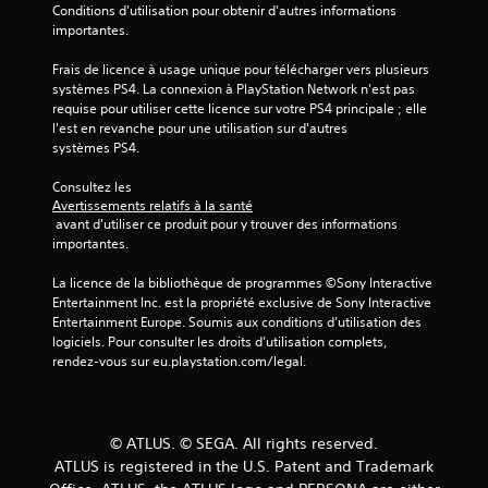
Conditions d'utilisation pour obtenir d'autres informations 
importantes.
l
Frais de licence à usage unique pour télécharger vers plusieurs 
e
systèmes PS4. La connexion à PlayStation Network n'est pas 
requise pour utiliser cette licence sur votre PS4 principale ; elle 
s
l'est en revanche pour une utilisation sur d'autres 
systèmes PS4.
s
Consultez les 
u
Avertissements relatifs à la santé
 avant d'utiliser ce produit pour y trouver des informations 
r
importantes.
5
La licence de la bibliothèque de programmes ©Sony Interactive 
Entertainment Inc. est la propriété exclusive de Sony Interactive 
(
Entertainment Europe. Soumis aux conditions d’utilisation des 
logiciels. Pour consulter les droits d’utilisation complets, 
8
rendez-vous sur eu.playstation.com/legal.
9
© ATLUS. © SEGA. All rights reserved.
ATLUS is registered in the U.S. Patent and Trademark
a