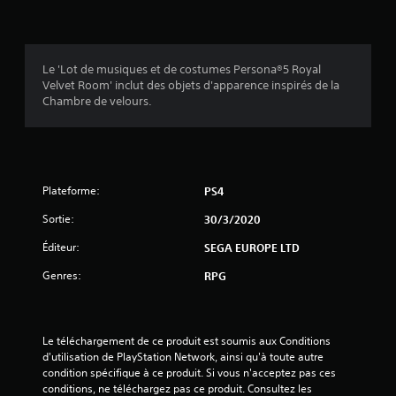
i
s
Le 'Lot de musiques et de costumes Persona®5 Royal
Velvet Room' inclut des objets d'apparence inspirés de la
:
Chambre de velours.
4
.
Plateforme:
PS4
8
Sortie:
30/3/2020
9
Éditeur:
SEGA EUROPE LTD
Genres:
RPG
é
t
Le téléchargement de ce produit est soumis aux Conditions 
o
d'utilisation de PlayStation Network, ainsi qu'à toute autre 
condition spécifique à ce produit. Si vous n'acceptez pas ces 
i
conditions, ne téléchargez pas ce produit. Consultez les 