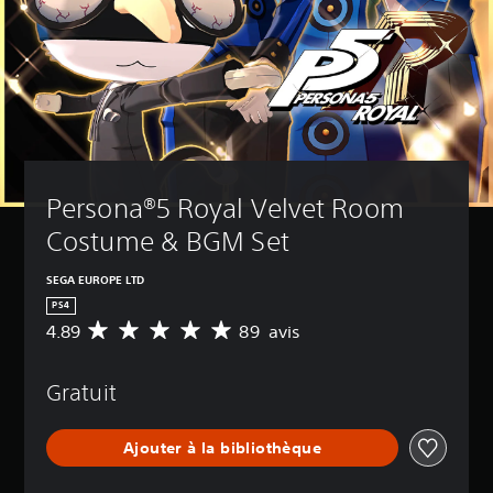
Persona®5 Royal Velvet Room 
Costume & BGM Set
SEGA EUROPE LTD
PS4
4.89
89 avis
M
o
y
Gratuit
e
n
n
Ajouter à la bibliothèque
e
d
e